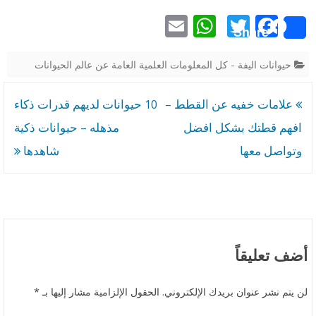
E
W
T
F
ا
Share
m
h
w
ac
ت
ai
at
itt
e
حيوانات اليفة - كل المعلومات العلمية العامة عن عالم الحيوانات
ا
l
s
er
b
ل
تصفّح
علامات خفيه عن القطط –
10 حيوانات لديهم قدرات ذكاء
A
o
ك
المقالات
افهم قطتك بشكل افضل
مذهله – حيوانات ذكية
p
o
ر
وتواصل معها
شاهدها
p
k
ت
و
ن
ي
أضف تعليقاً
ة
ق
لن يتم نشر عنوان بريدك الإلكتروني.
الحقول الإلزامية مشار إليها بـ
*
ف