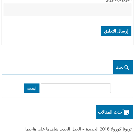
ا
ئ
ق
م
ث
ي
ر
بحث
ة
S
e
a
r
أحدث المقالات
c
h
تويوتا كورولا 2018 الجديدة – الجيل الجديد شاهدها على هاجيما