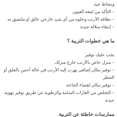
ونشاط جيد.
ف
– التأكد من لمعة العيون.
ع
– نظافة الأرنب وخلوه من أي شئ خارجي عالق او ملتصق به.
– إنتقاء سلالة جيدة.
ل
ى
ما هي خطوات التربية ؟
ك
يجب عليك توفير:
ي
– منزل خاص بالأرنب خارج منزلك.
ف
– توفير مكان إضافي يهرب إليه الأرنب في حالة أحس بالقلق أو
ي
الخطر.
ة
– توفير مكان لقضاء الحاجة.
ت
– التخلص من الغازات السامة والرطوبة عن طريق توفير تهوية
جيدة.
ه
ئ
ممارسات خاطئة عن التربية