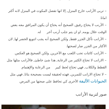
ي
ة
– تربى الأرانب خارج المنزل, إلا انها تفضل المكوث في المنزل لانه أكثر
امانا.
ا
– الأرنب لا يحتاج رفيق, الصحيح أنه يحتاج أن يكون المرافق معه بعض
ل
الوقت خلال يومه, او ان يتم جلب أرنب آخر له.
ب
– الأرانب تأكل الجزر فقط, ولكن الصحيح أنه يجب اتنويع الخضر لها, لان
ي
الأكثار من الجزر ضار لصحتها.
ئ
– الأرانب كائنات تحب اللعب مع الآخرين, ولكن الصحيح هو العكس.
– الارانب لا تحتاج الكثير من الرعاية, هذا شئ خاطئ, فالأرانب مثلها مثل
ة
القطط والكلاب, فهي تحتاج لحظ كبير من الرعاية والإهتمام.
ا
– لا تحتاج الارانب للتمرين, فهذه لحقيقة ليست بصحيحة بتاتا, فهي مثل
ل
الحيوانات الأليفة
الأخرى كي تحافظ على صحتها من المرض.
م
صور لتربية الأرانب
ن
ا