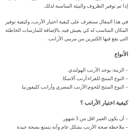
إذا تم توفير الظروف والبيئة المناسبة لذلك.
ب
ف
في هذا المقال سنتعرف على كيفية اختيار الأرنب, وكيفية توفير
ي
المكان المناسب له كي يعيش فيه, بالإضافة للمارسات الخاطئة
التي يقع فيها الكثيرين من مربيي الأرانب.
ا
ل
الأنواع
م
ن
– الزينة: يوجد الأرنب الهولندي.
– النوع المنتج للفراء:أرنب ألاسكا.
ز
– النوع المنتج للحوم:الأرنب المصري وأرانب كليفورنيا.
ل
؟
كيفية اختيار الأرانب ؟
ت
– أن يكون العمر اقل من 3 شهور.
ع
– ملاحظة صحة الأرنب بشكل عام وأنه يتمتع بصحة جيدة
ر