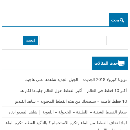
بحث
S
e
a
r
أحدث المقالات
c
h
تويوتا كورولا 2018 الجديدة – الجيل الجديد شاهدها على هاجيما
أكبر 10 قطط في العالم – أكبر القطط حول العالم جلبناها لكم هنا
10 قطط غاضبة – ستضحك من هذه القطط المجنونة – شاهد الفيديو
صغار القطط الشقية – اللطيفة – الخجولة – اللعوبة | شاهد الفيديو ادناه
لماذا تخاف القطط من الماء وتكره الاستحمام ؟ بالتأكيد القطط تكره الماء,