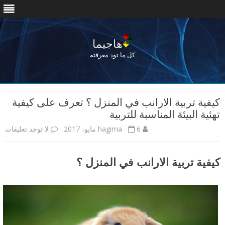
هاجيما
كل ما تود معرفته
Skip
to
كيفية تربية الارانب في المنزل ؟ تعرف على كيفية
content
تهئية البيئة المناسبة للتربية
6 مايو، 2017
hagima
لا توجد تعليقات
ع
ل
كيفية تربية الارانب في المنزل ؟
ى
ك
ي
ف