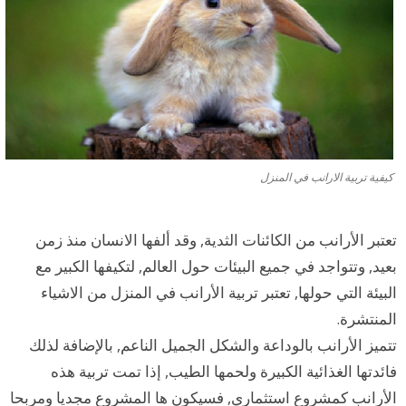
ي
ة
ت
ر
ب
ي
كيفية تربية الارانب في المنزل
ة
تعتبر الأرانب من الكائنات الثدية, وقد ألفها الانسان منذ زمن
ا
بعيد, وتتواجد في جميع البيئات حول العالم, لتكيفها الكبير مع
ل
البيئة التي حولها, تعتبر تربية الأرانب في المنزل من الاشياء
ا
المنتشرة.
ر
تتميز الأرانب بالوداعة والشكل الجميل الناعم, بالإضافة لذلك
ا
فائدتها الغذائية الكبيرة ولحمها الطيب, إذا تمت تربية هذه
الأرانب كمشروع استثماري, فسيكون ها المشروع مجديا ومربحا
ن