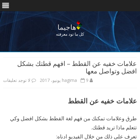
هاجيما
كل ما تود معرفته
Skip
to
علامات خفيه عن القطط – افهم قطتك بشكل
content
افضل وتواصل معها
9 يونيو، 2017
hagima
لا توجد تعليقات
ع
ل
علامات خفيه عن القطط
ى
ع
طرق وعلامات تمكنك من فهم لغة القطط بشكل افضل وكي
ل
تتعلم ماذا تريد قطتك.
ا
تعرف على ذلك من خلال الفيديو ادناه: