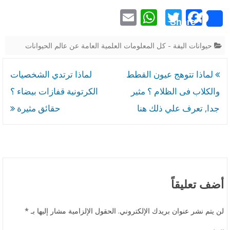
E
W
T
F
ط
Share
m
h
w
ac
–
ai
at
itt
e
حيوانات اليفة - كل المعلومات العلمية العامة عن عالم الحيوانات
ا
l
s
er
b
ف
تصفّح
لماذا تتوهج عيون القطط
لماذا ترتدي الشخصيات
A
o
ه
المقالات
والكلاب فى الظلام ؟ مثير
الكرتونية قفازات بيضاء ؟
p
o
م
جدا, تعرف علي ذلك هنا
حقائق مثيرة
p
k
ق
ط
ت
ك
أضف تعليقاً
ب
لن يتم نشر عنوان بريدك الإلكتروني.
الحقول الإلزامية مشار إليها بـ
*
ش
ك