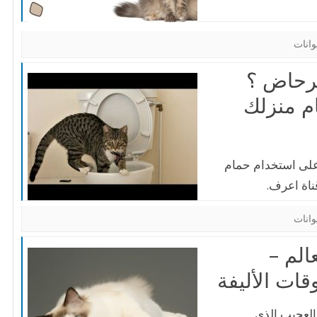
وانات
رحاض ؟
م منزلك
لى استخدام حمام
ناة اعرف.
وانات
الم –
ات الأليفة
 العجيب الذي