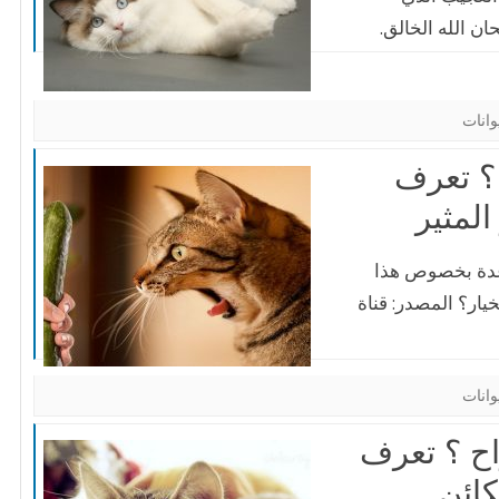
ن الله الخالق.
وانات
ا
؟ تعرف
ف
لمثير
و
عدة بخصوص هذا
ار؟ المصدر: قناة
وانات
اح ؟ تعرف
كائن