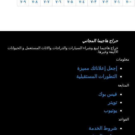
٧٠٩
٧٠٨
٧٠٧
٧٠٦
٧٠٥
٧٠٤
٧٠٣
٧٠٢
٧٠١
٧٠٠
حراج هاجيما المجاني
حراج هاجيما لبيع وشراء السيارات والدراجات والاثاث المستعمل و الحيوانات
الأليفة وغيرها.
معلومات
إجعل إعلاناتك مميزة
التطورات المستقبلية
المتابعة
فيس بوك
تويتر
يوتيوب
القواعد
شروط الخدمة