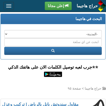
حراج هاجيما
إعلن مجانا
البحث في هاجيما
المدن
اكتب
عبارة
ابحث
البحث
⭐️⭐جرب لعبه توصيل الكلمات الان على هاتفك الذكي
حراج هاجيما
> صفحة ٩٥
مقاول سندوتش بانل بالرياض | تركيب وعزل