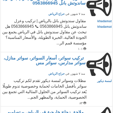
ساندوتش بانل 0563866945
منذ ٧ شهور
, في
حراج الرياض
مقاول سندوتش بانل بالرياض | تركيب وعزل
khadamat
ساندوتش بانل 0563866945 📞 0563866945 هل
khadamat
تبحث عن مقاول سندوتش بانل في الرياض يجمع بين
الجودة العالية، الخبرة الطويلة، والأسعار المناسبة؟
مؤسسة قمم الر...
١٠١
تركيب سواتر، أسعار السواتر، سواتر منازل،
سواتر مدارس، سواتر مس
منذ ٧ شهور
, في
حراج الرياض
مظلات وسواتر لمسة ديكور تقدم لكم تركيب
لمسة ديكور
سواتر بأفضل الخامات لحماية وخصوصية تدوم طويلًا
يُعد تركيب السواتر من الحلول المثالية التي تجمع بين
الخصوصية، الحماية، والمظهر الجم...
٨٣
ملاحق زجاج خارجية في الرياض – تصاميم