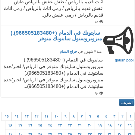
اثاث قديم بالرياض / طش عفش بالرياض طش
عفش قديم بالرياض / رمي اثاث بالرياض / رمي اثاث
قديم بالرياض / رمي عفش بالر...
٨١
سايتوتك في الدمام (+966505183480).)
ميزوبروستول سايتوتك متوفر
منذ ٧ شهور
, في
حراج الدمام
سايتوتك في الدمام (+966505183480).)
gsush pdoi
ميزوبروستول سايتوتك متوفر في الرياض/الخبر/جدة
سايتوتك في الدمام (+966505183480).)
ميزوبروستول سايتوتك متوفر في الرياض/الخبر/جدة
سايتوتك في الدمام (+966505183480)...
٩٠
١٥
١٤
١٣
١٢
١١
١٠
٩
٨
٧
٦
٥
٤
٣
٢
١
٢٨
٢٧
٢٦
٢٥
٢٤
٢٣
٢٢
٢١
٢٠
١٩
١٨
١٧
١٦
٤١
٤٠
٣٩
٣٨
٣٧
٣٦
٣٥
٣٤
٣٣
٣٢
٣١
٣٠
٢٩