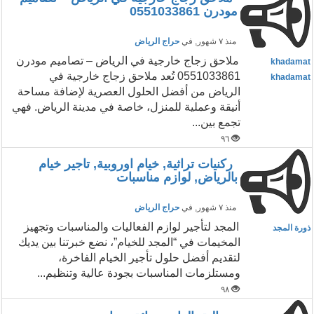
مودرن 0551033861
منذ ٧ شهور
, في
حراج الرياض
ملاحق زجاج خارجية في الرياض – تصاميم مودرن
khadamat
0551033861 تُعد ملاحق زجاج خارجية في
khadamat
الرياض من أفضل الحلول العصرية لإضافة مساحة
أنيقة وعملية للمنزل، خاصة في مدينة الرياض. فهي
تجمع بين...
٩٦
ركنيات تراثية, خيام اوروبية, تاجير خيام
بالرياض, لوازم مناسبات
منذ ٧ شهور
, في
حراج الرياض
المجد لتأجير لوازم الفعاليات والمناسبات وتجهيز
ذورة المجد
المخيمات في “المجد للخيام”، نضع خبرتنا بين يديك
لتقديم أفضل حلول تأجير الخيام الفاخرة،
ومستلزمات المناسبات بجودة عالية وتنظيم...
٩٨