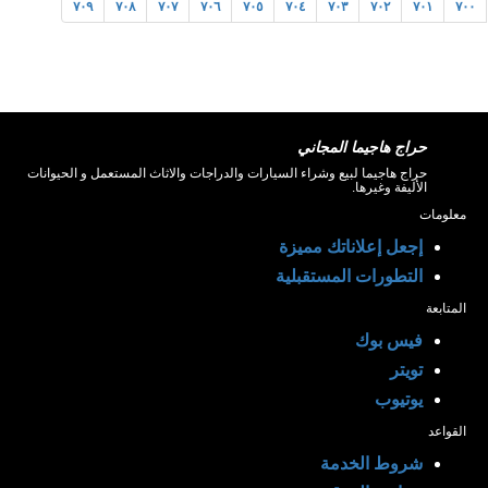
٧٠٩
٧٠٨
٧٠٧
٧٠٦
٧٠٥
٧٠٤
٧٠٣
٧٠٢
٧٠١
٧٠٠
حراج هاجيما المجاني
حراج هاجيما لبيع وشراء السيارات والدراجات والاثاث المستعمل و الحيوانات
الأليفة وغيرها.
معلومات
إجعل إعلاناتك مميزة
التطورات المستقبلية
المتابعة
فيس بوك
تويتر
يوتيوب
القواعد
شروط الخدمة