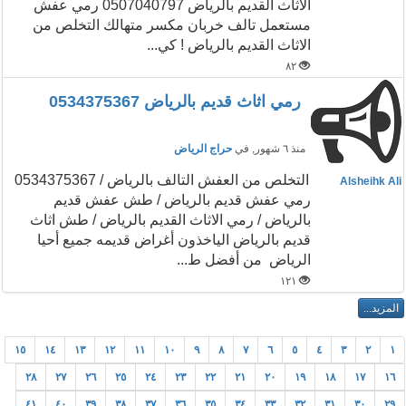
الاثاث القديم بالرياض 0507040797 رمي عفش
مستعمل تالف خربان مكسر متهالك التخلص من
الاثاث القديم بالرياض ! كي...
٨٢
رمي اثاث قديم بالرياض 0534375367
منذ ٦ شهور
, في
حراج الرياض
التخلص من العفش التالف بالرياض / 0534375367
Alsheihk Ali
رمي عفش قديم بالرياض / طش عفش قديم
بالرياض / رمي الاثاث القديم بالرياض / طش اثاث
قديم بالرياض الياخذون أغراض قديمه جميع أحيا
الرياض من أفضل ط...
١٢١
١٥
١٤
١٣
١٢
١١
١٠
٩
٨
٧
٦
٥
٤
٣
٢
١
٢٨
٢٧
٢٦
٢٥
٢٤
٢٣
٢٢
٢١
٢٠
١٩
١٨
١٧
١٦
٤١
٤٠
٣٩
٣٨
٣٧
٣٦
٣٥
٣٤
٣٣
٣٢
٣١
٣٠
٢٩