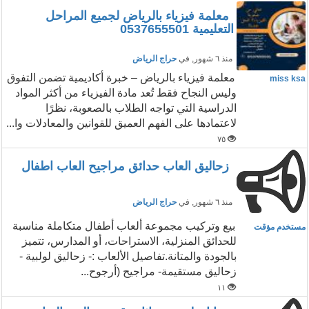
معلمة فيزياء بالرياض لجميع المراحل
التعليمية 0537655501
منذ ٦ شهور
, في
حراج الرياض
معلمة فيزياء بالرياض – خبرة أكاديمية تضمن التفوق
miss ksa
وليس النجاح فقط تُعد مادة الفيزياء من أكثر المواد
الدراسية التي تواجه الطلاب بالصعوبة، نظرًا
لاعتمادها على الفهم العميق للقوانين والمعادلات وا...
٧٥
زحاليق العاب حدائق مراجيح العاب اطفال
منذ ٦ شهور
, في
حراج الرياض
بيع وتركيب مجموعة ألعاب أطفال متكاملة مناسبة
مستخدم مؤقت
للحدائق المنزلية، الاستراحات، أو المدارس، تتميز
بالجودة والمتانة. ​تفاصيل الألعاب : ​- زحاليق لولبية -
زحاليق مستقيمة ​- مراجيح (أرجوح...
١١