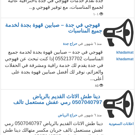
جدة نقدّم خدمات قهوجي في جدة باحترافية عالية
لجميع المناسبات، مع توفير قهوجي و...
١٠١
قهوجي في جدة – صبابين قهوة بجدة لخدمة
جميع المناسبات
منذ ٦ شهور
, في
حراج جدة
قهوجي في جدة – صبابين قهوة بجدة لخدمة جميع
khadamat
المناسبات 0552137702 إذا كنت تبحث عن قهوجي
khadamat
في جدة يقدم لك خدمة راقية ومشرفة في الحفلات
والعزائم، نوفر لك أفضل صبابين قهوة بجدة على
أعلى...
٨٥
دينا طش الاثاث القديم بالرياض
0507040797 رمي عفش مستعمل تالف
منذ ٦ شهور
, في
حراج الرياض
دينا طش الاثاث القديم بالرياض 0507040797 رمي
اعلانات السعودية
عفش مستعمل تالف خربان مكسر متهالك دينا طش