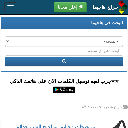
حراج هاجيما
إعلن مجانا
البحث في هاجيما
المدن
اكتب
عبارة
ابحث
البحث
⭐️⭐جرب لعبه توصيل الكلمات الان على هاتفك الذكي
حراج هاجيما
> صفحة ٨٢
مرجيحات زحاليق مراجيح العاب حدائق