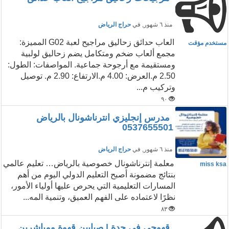
منذ ٦ شهور
, في
حراج الرياض
العاب حدائق زحاليق مراجيح لعبة G02 المميزة:
مستخدم مؤقت
مجمع ألعاب ضخم ومتكامل يضم زحاليق لولبية
ومستقيمة مع أرجوحة جماعية. ​ المواصفات: الطول:
2.50 م. ​العرض: 4.00 م. ​الارتفاع: 2.90 م. توصيل
وتركيب م...
٩٠
مدرس إنجليزي انترناشونال بالرياض
0537655501
منذ ٦ شهور
, في
حراج الرياض
معلمة إنترناشونال خصوصية بالرياض… تعليم عالمي
miss ksa
بنتائج مضمونة أصبح التعليم الدولي اليوم من أهم
المسارات التعليمية التي يحرص عليها أولياء الأمور،
نظرًا لاعتماده على الفهم العميق، وتنمية المه...
٨٣
قهوجي في جدة | صبابين قهوة ومباشرين