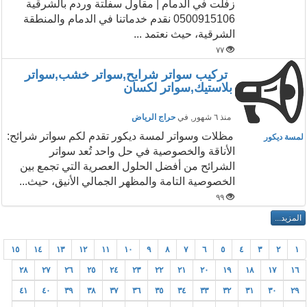
زفلت في الدمام | مقاول سفلتة وردم بالشرقية
0500915106 نقدم خدماتنا في الدمام والمنطقة
الشرقية، حيث نعتمد ...
٧٧
تركيب سواتر شرايح,سواتر خشب,سواتر
بلاستيك,سواتر لكسان
منذ ٦ شهور
, في
حراج الرياض
مظلات وسواتر لمسة ديكور تقدم لكم سواتر شرائح:
لمسة ديكور
الأناقة والخصوصية في حل واحد تُعد سواتر
الشرائح من أفضل الحلول العصرية التي تجمع بين
الخصوصية التامة والمظهر الجمالي الأنيق، حيث...
٩٩
١٥
١٤
١٣
١٢
١١
١٠
٩
٨
٧
٦
٥
٤
٣
٢
١
٢٨
٢٧
٢٦
٢٥
٢٤
٢٣
٢٢
٢١
٢٠
١٩
١٨
١٧
١٦
٤١
٤٠
٣٩
٣٨
٣٧
٣٦
٣٥
٣٤
٣٣
٣٢
٣١
٣٠
٢٩