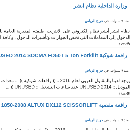
وزارة الداخلية نظام ابشر
نذ ٩ سنوات
, في
حراج الرياض
نظام ابشر أبشر نظام إلكتروني على الانترنت اطلقته المديرية العامة 
لدخول إلى المعاملات التي تخص الجوازات وتأشيرات الدخول , وكافة ا..
١٧٧٦
رافعة شوكية IT# 21 UNUSED 2014 SOCMA FD50T 5 Ton Forklift
نذ ٩ سنوات
, في
حراج الرياض
لموديل :: UNUSED 2014 عدد ساعات التشغيل :: UNUSED (( ...
١٤٨٤
رافعة مقصية IT# 1850-2008 ALTUX DX112 SCISSORLIFT
نذ ٩ سنوات
, في
حراج الرياض