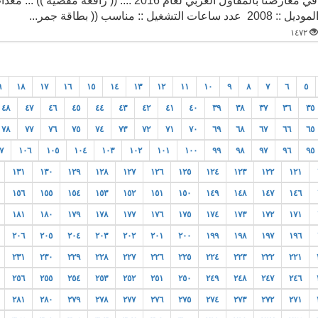
لموديل :: 2008 عدد ساعات التشغيل :: مناسب (( بطاقة جمر...
١٤٧٢
٩
١٨
١٧
١٦
١٥
١٤
١٣
١٢
١١
١٠
٩
٨
٧
٦
٥
٤٨
٤٧
٤٦
٤٥
٤٤
٤٣
٤٢
٤١
٤٠
٣٩
٣٨
٣٧
٣٦
٣٥
٧٨
٧٧
٧٦
٧٥
٧٤
٧٣
٧٢
٧١
٧٠
٦٩
٦٨
٦٧
٦٦
٦٥
٧
١٠٦
١٠٥
١٠٤
١٠٣
١٠٢
١٠١
١٠٠
٩٩
٩٨
٩٧
٩٦
٩٥
١٣١
١٣٠
١٢٩
١٢٨
١٢٧
١٢٦
١٢٥
١٢٤
١٢٣
١٢٢
١٢١
١٥٦
١٥٥
١٥٤
١٥٣
١٥٢
١٥١
١٥٠
١٤٩
١٤٨
١٤٧
١٤٦
١٨١
١٨٠
١٧٩
١٧٨
١٧٧
١٧٦
١٧٥
١٧٤
١٧٣
١٧٢
١٧١
٢٠٦
٢٠٥
٢٠٤
٢٠٣
٢٠٢
٢٠١
٢٠٠
١٩٩
١٩٨
١٩٧
١٩٦
٢٣١
٢٣٠
٢٢٩
٢٢٨
٢٢٧
٢٢٦
٢٢٥
٢٢٤
٢٢٣
٢٢٢
٢٢١
٢٥٦
٢٥٥
٢٥٤
٢٥٣
٢٥٢
٢٥١
٢٥٠
٢٤٩
٢٤٨
٢٤٧
٢٤٦
٢٨١
٢٨٠
٢٧٩
٢٧٨
٢٧٧
٢٧٦
٢٧٥
٢٧٤
٢٧٣
٢٧٢
٢٧١