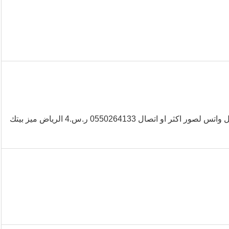
تصفية كبرى لاقمشة المفروشات وستائر تبدء الأسعار من 4 ريال تواصل واتس لصور اكثر او اتصال 0550264133 ر.س.4 الرياض ميز بيتك