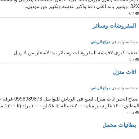
32 ويتميز بانه اعلى دقة واكبر عدسة وتكبير من موديل...
٩٠٣
المفروشات وستائر
نذ ٩ سنوات
, في
حراج الرياض
تصفية كبرى لاقمشة المفروشات وستائر تبدا لاسعار من 4 ريال
٩٠٤
اثاث منزل
نذ ٩ سنوات
, في
حراج الرياض
لمطلق١٢٠٠ غاز سيراميك٤٠٠٠ غساله lg ٨كيلو ١٠٠٠ براد lg ١٣٠٠ مطبخ ٥٠٠٠ ستائر رول ...
١٠٩١
بطانيات مخمل