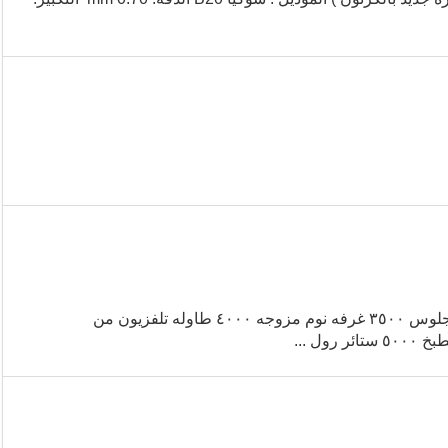
صباح الخير اثاث منزل للبيع في الرياض للتواصل 0558989873 غرفه جلوس ٣٥٠٠ غرفه نوم مزوجه ٤٠٠٠ طاوله تلفزيون من