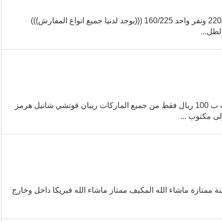
جديدنا الى زبائنا الكرام بطانيات مخمل سوفت ناعم ويدفي نفرين 220/240 ونفر واحد 160/225 (((يوجد لدنيا جميع انواع المفارش)))
طل...
عرض لغاية فترة محدودة او لغاية انتهاء الكمية اختر 4 حبات مع الجراب ب 100 ريال فقط من جميع الماركات ريبان قوتشي شانيل هرمز
لى مكتوب ...
وديل 2006 مكانها بحائل الرخصة سارية حتي 16/4/1439 ماكينة ممتازة ماشاء الله المكيف ممتاز ماشاء الله فبريكا داخل وخارج