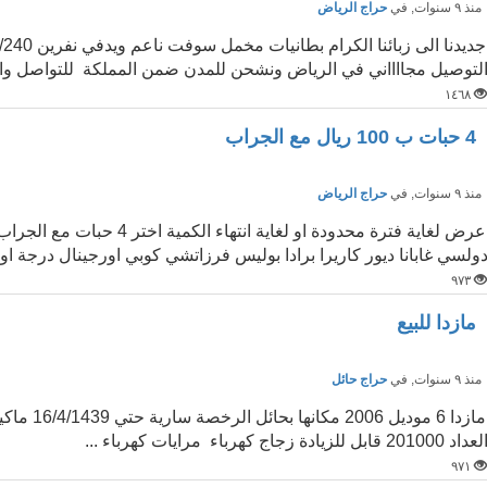
نذ ٩ سنوات
, في
حراج الرياض
لتوصيل مجااااني في الرياض ونشحن للمدن ضمن المملكة للتواصل وال
١٤٦٨
4 حبات ب 100 ريال مع الجراب
نذ ٩ سنوات
, في
حراج الرياض
ولسي غابانا ديور كاريرا برادا بوليس فرزاتشي كوبي اورجينال درجة او
٩٧٣
مازدا للبيع
نذ ٩ سنوات
, في
حراج حائل
مازدا 6 م
لعداد 201000 قابل للزيادة زجاج كهرباء مرايات كهرباء ...
٩٧١