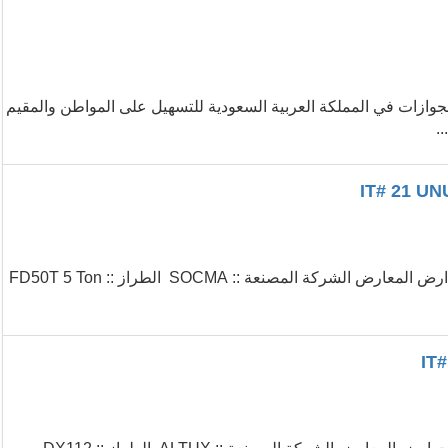
للجوازات في المملكة العربية السعودية للتسهيل على المواطن والمقيم
.
يوجد لدينا بالمقاول العربي لعام 2016 .. (( رافعات شوكية )) ... معدات ارض المعارض الشركة المصنعة :: SOCMA الطراز :: FD50T 5 Ton