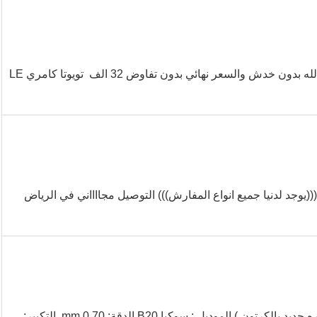
السلام عليكم ورحمة الله وبركاته اخواني الكرام السيارة وكالة بفضل الله بدون خدش والسعر نهائي بدون تفاوض 32 الف تويوتا كامري LE
زبائنا المفارش الملكية مخمل على فرو نفرين ثقيل 8 قطع (((يوجد لدنيا جميع انواع المفارش))) التوصيل مجااااني في الرياض
جهاز مساحة (لفل) ميزان شبه جديد كامل الملحقات (الارجل والمسطره جديد بالكرتون ) الموديل : سوكيا B20 الدقة: mm 0.70 التكبير: