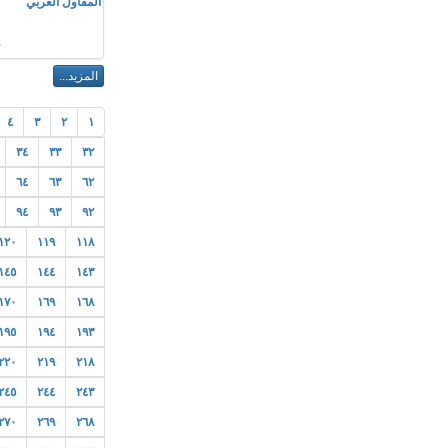
المقاول العربي
ا
٤
٣
٢
١
٣٤
٣٣
٣٢
٦٤
٦٣
٦٢
٩٤
٩٣
٩٢
١٢٠
١١٩
١١٨
١٤٥
١٤٤
١٤٣
١٧٠
١٦٩
١٦٨
١٩٥
١٩٤
١٩٣
٢٢٠
٢١٩
٢١٨
٢٤٥
٢٤٤
٢٤٣
٢٧٠
٢٦٩
٢٦٨