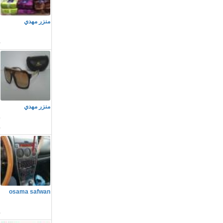
م
منزر مهدي
ا
م
منزر مهدي
د
م
osama safwan
ا