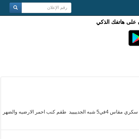
 على هاتفك الذكي
البيع لاعلا سعر للتواصل 0531217417 لعدم دخولي الفيس طقم كنب سكري مقاس 4في5 شبه الجدييييد طقم كنب احمر الارضيه والضهر