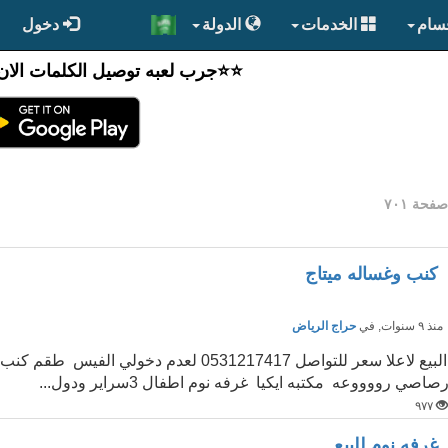
قسام
الخدمات
الدولة
دخول
⭐️⭐جرب لعبه توصيل الكلمات الان
فحة ٧٠١
كنب وغساله ميتاج
نذ ٩ سنوات
, في
حراج الرياض
صاصي رووووعه مكتبه ايكيا غرفه نوم اطفال 3سراير ودول...
٩٧٧
غرفه نوم للبيع