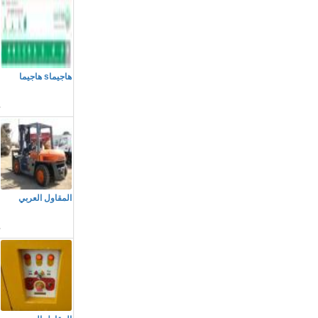
م
هاجيماs هاجيما
ا
م
المقاول العربي
ا
م