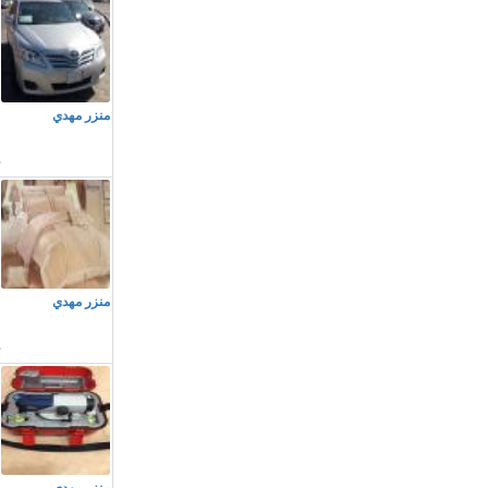
م
منزر مهدي
و
م
منزر مهدي
و
م