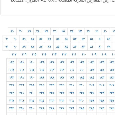
في معارضنا بالمقاول العربي لعام 2016 .... (( رافعة مقصية )) ... معدات ارض المعارض الشركة المصنعة :: ALTUX الطراز :: DX112
٣١
٣٠
٢٩
٢٨
٢٧
٢٦
٢٥
٢٤
٢٣
٢٢
٢١
٢٠
١
٦١
٦٠
٥٩
٥٨
٥٧
٥٦
٥٥
٥٤
٥٣
٥٢
٥١
٥٠
٤٩
٩١
٩٠
٨٩
٨٨
٨٧
٨٦
٨٥
٨٤
٨٣
٨٢
٨١
٨٠
٧٩
١١٧
١١٦
١١٥
١١٤
١١٣
١١٢
١١١
١١٠
١٠٩
١٠٨
١٠
١٤٢
١٤١
١٤٠
١٣٩
١٣٨
١٣٧
١٣٦
١٣٥
١٣٤
١٣٣
١٣٢
١٦٧
١٦٦
١٦٥
١٦٤
١٦٣
١٦٢
١٦١
١٦٠
١٥٩
١٥٨
١٥٧
١٩٢
١٩١
١٩٠
١٨٩
١٨٨
١٨٧
١٨٦
١٨٥
١٨٤
١٨٣
١٨٢
٢١٧
٢١٦
٢١٥
٢١٤
٢١٣
٢١٢
٢١١
٢١٠
٢٠٩
٢٠٨
٢٠٧
٢٤٢
٢٤١
٢٤٠
٢٣٩
٢٣٨
٢٣٧
٢٣٦
٢٣٥
٢٣٤
٢٣٣
٢٣٢
٢٦٧
٢٦٦
٢٦٥
٢٦٤
٢٦٣
٢٦٢
٢٦١
٢٦٠
٢٥٩
٢٥٨
٢٥٧
٢٩٢
٢٩١
٢٩٠
٢٨٩
٢٨٨
٢٨٧
٢٨٦
٢٨٥
٢٨٤
٢٨٣
٢٨٢