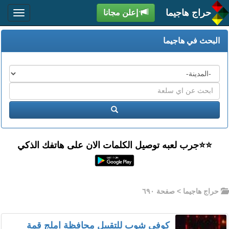
حراج هاجيما
إعلن مجانا
البحث في هاجيما
المدن
اكتب
عبارة
ابحث
البحث
⭐️⭐جرب لعبه توصيل الكلمات الان على هاتفك الذكي
حراج هاجيما
> صفحة ٦٩٠
كوفي شوب للتقبيل محافظة املج قمة