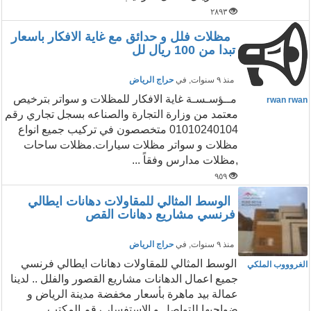
٢٨٩٣
مظلات فلل و حدائق مع غاية الافكار باسعار
تبدا من 100 ريال لل
منذ ٩ سنوات
, في
حراج الرياض
مــؤسـسـة غاية الافكار للمظلات و سواتر بترخيص
rwan rwan
معتمد من وزارة التجارة والصناعه بسجل تجاري رقم
01010240104 متخصصون في تركيب جميع انواع
مظلات و سواتر مظلات سيارات.مظلات ساحات
,مظلات مدارس وفقاً ...
٩٥٩
الوسط المثالي للمقاولات دهانات ايطالي
فرنسي مشاريع دهانات القص
منذ ٩ سنوات
, في
حراج الرياض
الوسط المثالي للمقاولات دهانات ايطالي فرنسي
الغروووب الملكي
جميع اعمال الدهانات مشاريع القصور والفلل .. لدينا
عمالة بيد ماهرة بأسعار مخفضة مدينة الرياض و
ضواحيها للتواصل و الاستفسار ‏رقم المكتب