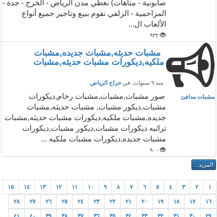
صابونية - متاهات) نغطي مدن الرياض - الخرج - جدة -
المزاحمية - الزلفي نقوم ببيع وتاجير جميع أنواع
الألعاب ال...
٩٣٢
مشبات حديثه,مشبات جديده,مشبات
ملكيه,ديكورات مشبات حديثه,مشبات
منذ ٩ سنوات
, في
حراج الرياض
صور مشبات,مشبات,مشبات رخام,ديكورات
مشبات مدافئ
مشبات,ديكور مشبات, مشبات حديثه,مشبات
جديده,مشبات ملكيه,ديكورات مشبات حديثه,مشبات
تراثيه ديكورات مشبات,ديكور مشبات,ديكورات
مشبات جديده,ديكورات مشبات ملكيه ...
٩٠٠
١٥
١٤
١٣
١٢
١١
١٠
٩
٨
٧
٦
٥
٤
٣
٢
١
٢٨
٢٧
٢٦
٢٥
٢٤
٢٣
٢٢
٢١
٢٠
١٩
١٨
١٧
١٦
٤١
٤٠
٣٩
٣٨
٣٧
٣٦
٣٥
٣٤
٣٣
٣٢
٣١
٣٠
٢٩