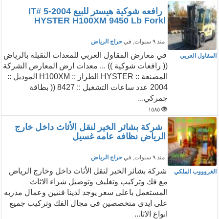
رافعه شوكية هيستر للبيع IT# 5-2004
HYSTER H100XM 9450 Lb Forkl
منذ ٩ سنوات
, في
حراج الرياض
في معارض المقاول العربي للمعدات الثقيلة بالرياض
المقاول العربي
(( رافعات شوكية )) ... معدات ارض المعارض الشركة
المصنعة :: HYSTER الطراز :: H100XM الموديل ::
2004 عدد ساعات التشغيل :: 8427 (( بطاقة
جمركي...
١٥٨٥
شركة بشائر الخير لنقل الأثاث داخل خارج
الرياض نظافه عامه غسيل
منذ ٩ سنوات
, في
حراج الرياض
شركة بشائر الخير لنقل الأثاث داخل وخارج الرياض
الغروووب الملكي
مع فك وتركيب وتغليف وتوصيل شراء الاثاث
المستعمل باعلى سعر يوجد لدينا فنيين وعمال مدربه
على ايدى متخصصين فى مجال الفك وتركيب جميع
انواع الاثا...