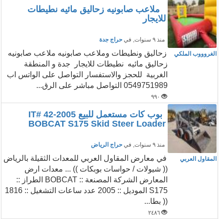
ملاعب صابونيه زحاليق مائيه نطيطات
للايجار
منذ ٩ سنوات
, في
حراج جدة
زحاليق ونطيطات وملاعب صابونيه ملاعب صابونيه
الغروووب الملكي
زحاليق مائيه نطيطات للايجار جدة و المنطقة
الغربية للحجز والاستفسار التواصل على الواتس اب
0549751989 التواصل مباشر على الرق...
٩٩٠
بوب كات مستعمل للبيع IT# 42-2005
BOBCAT S175 Skid Steer Loader
منذ ٩ سنوات
, في
حراج الرياض
في معارض المقاول العربي للمعدات الثقيلة بالرياض
المقاول العربي
(( شيولات / حواسات بوبكات )) ... معدات ارض
المعارض الشركة المصنعة :: BOBCAT الطراز ::
S175 الموديل :: 2005 عدد ساعات التشغيل :: 1816
(( بطا...
٢٤٨٦