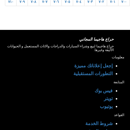
٧١٠
٧٠٩
٧٠٨
٧٠٧
٧٠٦
٧٠٥
٧٠٤
٧٠٣
٧٠٢
٧٠١
٧٠٠
حراج هاجيما المجاني
حراج هاجيما لبيع وشراء السيارات والدراجات والاثاث المستعمل و الحيوانات
الأليفة وغيرها.
معلومات
إجعل إعلاناتك مميزة
التطورات المستقبلية
المتابعة
فيس بوك
تويتر
يوتيوب
القواعد
شروط الخدمة