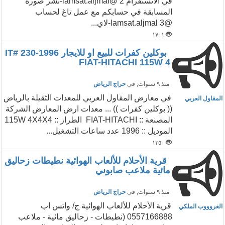
في الانستقرام lamsat.aljmal@ 2-نشر صورة
المسابقة في حسابكم مع عمل تاغ لحساب
@lamsat.aljmal 3-لاي...
١٧٠١
بوكلين كفرات للبيع او للايجار IT# 230-1996
FIAT-HITACHI 115W 4
منذ ٩ سنوات
, في
حراج الرياض
في معارض المقاول العربي للمعدات الثقيلة بالرياض
المقاول العربي
(( بوكلين كفرات )) ... معدات ارض المعارض الشركة
المصنعة :: FIAT-HITACHI الطراز :: 115W 4X4X4
الموديل :: 1996 عدد ساعات التشغيل...
١٣٥٠
قرية الأحلام للألعاب الهوائية نطيطات زحاليق
مائية ملاعب صابوني
منذ ٩ سنوات
, في
حراج الرياض
قرية الأحلام للألعاب الهوائية ج/ واتس اب
الغروووب الملكي
0557166888 (نطيطات - زحاليق مائية - ملاعب