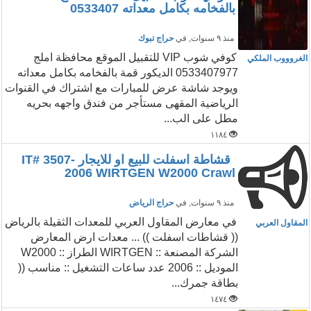
بالفخامه بكامل معداته 0533407
منذ ٩ سنوات
, في
حراج تبوك
كوفي شوب VIP للتقبيل الموقع محافظة املج
الغروووب الملكي
0533407977 الديكور قمة بالفخامه بكامل معداته
ويوجد شاشة عرض للمبارات مع اشتراك في القنوات
الرياضية المقهى مستأجر من فندق واجهه بحريه
مطل على الب...
١١٨٤
قشاطة اسفلت للبيع او للايجار IT# 3507-
2006 WIRTGEN W2000 Crawl
منذ ٩ سنوات
, في
حراج الرياض
في معارض المقاول العربي للمعدات الثقيلة بالرياض
المقاول العربي
(( قشاطات اسفلت )) ... معدات ارض المعارض
الشركة المصنعة :: WIRTGEN الطراز :: W2000
الموديل :: 2006 عدد ساعات التشغيل :: مناسب ((
بطاقة جمرك...
١٤٧٤