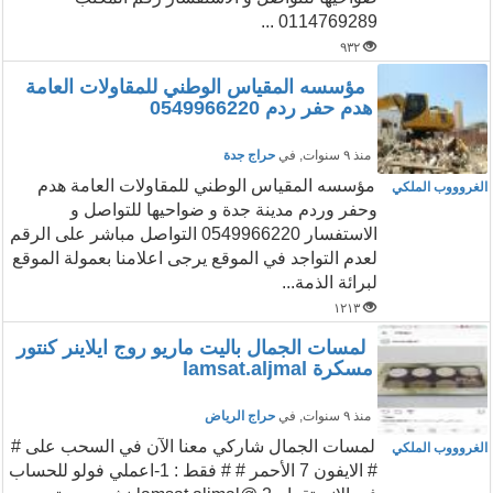
0114769289 ...
٩٣٢
مؤسسه المقياس الوطني للمقاولات العامة
هدم حفر ردم 0549966220
منذ ٩ سنوات
, في
حراج جدة
مؤسسه المقياس الوطني للمقاولات العامة هدم
الغروووب الملكي
وحفر وردم مدينة جدة و ضواحيها للتواصل و
الاستفسار 0549966220 التواصل مباشر على الرقم
لعدم التواجد في الموقع يرجى اعلامنا بعمولة الموقع
لبرائة الذمة...
١٢١٣
لمسات الجمال باليت ماريو روج ايلاينر كنتور
مسكرة lamsat.aljmal
منذ ٩ سنوات
, في
حراج الرياض
لمسات الجمال شاركي معنا الآن في السحب على #
الغروووب الملكي
# الايفون 7 الأحمر # # فقط : 1-اعملي فولو للحساب