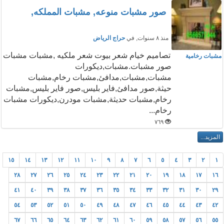
صور مشبات منوعه, مشبات المملكه,
منذ ٨ سنوات
, في
حراج الرياض
تصاميم خيام شعر بيوت شعر ملكيه ,مشبات مشبات
مشبات رخامية
صور مشبات.مشبات,ديكورات
مشبات,مشبات,مدافئ,مشبات رخام,مشبات
حيثة,صور مدافئ,فاير بليس,صور فاير بليس,مشبات
رخام,مشبات حديثة,مشبات مودرن,ديكورات مشبات
رخام...
٧٦٩
١٥
١٤
١٣
١٢
١١
١٠
٩
٨
٧
٦
٥
٤
٣
٢
١
٢٨
٢٧
٢٦
٢٥
٢٤
٢٣
٢٢
٢١
٢٠
١٩
١٨
١٧
١٦
٤١
٤٠
٣٩
٣٨
٣٧
٣٦
٣٥
٣٤
٣٣
٣٢
٣١
٣٠
٢٩
٥٤
٥٣
٥٢
٥١
٥٠
٤٩
٤٨
٤٧
٤٦
٤٥
٤٤
٤٣
٤٢
٦٧
٦٦
٦٥
٦٤
٦٣
٦٢
٦١
٦٠
٥٩
٥٨
٥٧
٥٦
٥٥