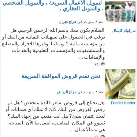
لتمويل الاعمال السريعة ، والتمويل الشخصي
، والتمويل العقاري ،
منذ ٨ سنوات
, في
حراج نجران
السلام يكون معك باسم الله الرحمن الرحيم. هل
ماركهام كابيتال
ترغب في الحصول علي تسهيلات ائتمانية من البنك أو
من مؤسسه مالية ؟ ويمكننا توفيرها للافراد والمصانع
والمستشفيات والمؤسسات التعليمية والخدمات
والإمدادات ...
٧٥١
نحن نقدم قروض الموافقة السريعة
منذ ٨ سنوات
, في
حراج الرياض
هل تحتاج إلى قروض بسعر فائدة منخفض؟ هل تم
Funder funder
رفض القروض من البنك لأنك لا تملك أي ضمانات أو
لديك ائتمان سيئ؟ هل أنت متعب من إجهاد البنك؟
ثينيوو في المكان المناسب، اتصل بنا الآن، المتاحة
هي بدء الأعمال ...
٧٧٠