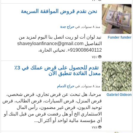
نحن نقدم قروض الموافقة السريعة
منذ ٨ سنوات
, في
حراج جدة
نيد لوان أت لو ريت اتصل بنا اليوم لمزيد من
Funder funder
التفاصيل shaveyloanfinance@gmail.com
+919008640112. تحياتي الحارة،
٧٥١
تقدم للحصول على قرض عملك في 3٪
معدل الفائدة تنطبق الآن
منذ ٨ سنوات
, في
حراج الدمام
مرحبا، هل تبحث عن قرض تجاري، قرض شخصي،
Gabriel Gideon
قرض المنزل، قرض السيارات، قرض الطالب، قرض
توحيد الديون، قرض غير مضمون، رأس المال
الاستثماري الخ أو هل رفضت قرض من قبل البنك أو
أي مؤسسة مالية لواحد أو أكثر ال...
٧٧٨