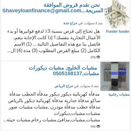
نحن نقدم قروض الموافقة
السريعة...Shaveyloanfinance@gmail.com
منذ ٨ سنوات
, في
حراج جدة
هل تحتاج إلى قرض بنسبة 3٪ لدفع فواتيرها أو بدء
Funder funder
الأعمال التجارية بنفسك؟ إذا كانت الإجابة بنعم،
فاتصل بنا مع هذه التفاصيل التالية ... (1) الاسم
الكامل (2) مبلغ القرض المطلوب (3) مدة (4) ال...
٧٣٥
مشبات الخليج, مشبات ديكورات
مشبات,0505168137
منذ ٨ سنوات
, في
حراج الرياض
مدفأة كهربائية ديكور ديكور مدفأة الحطب مدفأة
مشبات رخامية
ساكو مدفأة جدارية مدفأة كهربائية ديكور بالرياض
مدفأة حطب مدفأة مودرن ,مشبات مشبات صور
مشبات.مشبات,ديكورات
مشبات,مشبات,مدافئ,مشبات رخام,مشبات حيثة...
٩٩٧