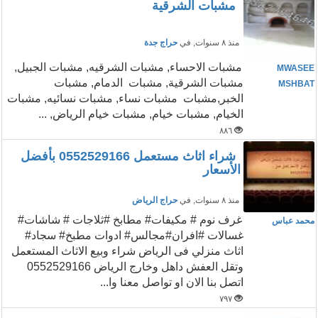
مشبات الشرقية
منذ ٨ سنوات
, في
حراج جدة
مشبات الاحساء, مشبات الشرقيه, مشبات الجبيل,
MWASEE
مشبات الشرقية, مشبات الدمام, مشبات
MSHBAT
الخبر,مشبات مشبات نساء, مشبات نسائيه, مشبات
الخيام, مشبات خيام, مشبات خيام الرياض, ...
٨٨٦
شراء اثاث مستعمل 0552529166 بأفضل
الأسعار
منذ ٨ سنوات
, في
حراج الرياض
غرف نوم # مكيفات# مطابخ #ثلاجات # شاشات#
محمد عباس
غسالات #افران#مجالس# ادوات مطبخ# سجاد#
اثاث منزلي فى الرياض شراء وبيع الاثاث المستعمل
وتقل العفش داهل وخارج الرياض 0552529166
اتصل بنا الان او تواصل معنا وا...
٧٩٧