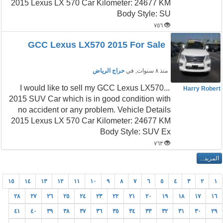
2015 Lexus LX 570 Car Kilometer: 24677 KM
Body Style: SU
٧٥٦
GCC Lexus LX570 2015 For Sale
منذ ٨ سنوات
, في
حراج الرياض
...I would like to sell my GCC Lexus LX570
Harry Robert
2015 SUV Car which is in good condition with
no accident or any problem. Vehicle Details
2015 Lexus LX 570 Car Kilometer: 24677 KM
Body Style: SUV Ex
٧٦٣
١٥
١٤
١٣
١٢
١١
١٠
٩
٨
٧
٦
٥
٤
٣
٢
١
٢٨
٢٧
٢٦
٢٥
٢٤
٢٣
٢٢
٢١
٢٠
١٩
١٨
١٧
١٦
٤١
٤٠
٣٩
٣٨
٣٧
٣٦
٣٥
٣٤
٣٣
٣٢
٣١
٣٠
٢٩