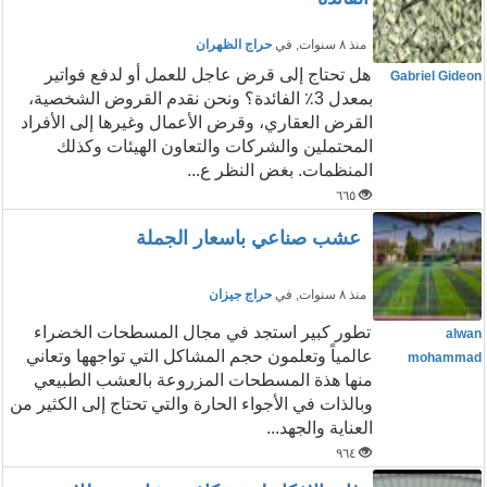
منذ ٨ سنوات
, في
حراج الظهران
هل تحتاج إلى قرض عاجل للعمل أو لدفع فواتير
Gabriel Gideon
بمعدل 3٪ الفائدة؟ ونحن نقدم القروض الشخصية،
القرض العقاري، وقرض الأعمال وغيرها إلى الأفراد
المحتملين والشركات والتعاون الهيئات وكذلك
المنظمات. بغض النظر ع...
٦٦٥
عشب صناعي باسعار الجملة
منذ ٨ سنوات
, في
حراج جيزان
تطور كبير استجد في مجال المسطحات الخضراء
alwan
عالمياً وتعلمون حجم المشاكل التي تواجهها وتعاني
mohammad
منها هذة المسطحات المزروعة بالعشب الطبيعي
وبالذات في الأجواء الحارة والتي تحتاج إلى الكثير من
العناية والجهد...
٩٦٤