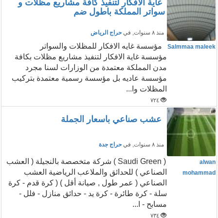
غاية الافكار لتنفيذ كافة مشاريع مظلات و
سواتر المملكة باطول ضم
منذ ٨ سنوات
, في
حراج الرياض
مؤسسة غايه الافكار للمظلات والسواتر
Salmmaa maleek
مؤسسة غاية الافكار لتنفيذ مشاريع مظلات بكافة
مدن المملكة معتمدة من الوزارات لسنا مجرد
مؤسسة عاديه بل مؤسسة رسمية معتمدة بتركيب
المظلات وا...
٧٢٤
عشب صناعي باسعار الجملة
منذ ٨ سنوات
, في
حراج جدة
( Saudi Green ) شركة متخصصة بالنجيلة ( العشب
alwan
الصناعي ) للحدائق والملاعب الرياضية العشب
mohammad
الصناعي ( عمر طول , صيانة أقل ) ( كرة قدم - كرة
سلة - كرة طائرة - كرة يد - حدائق منازل - فلل -
مسابح - ا...
٧٣٤