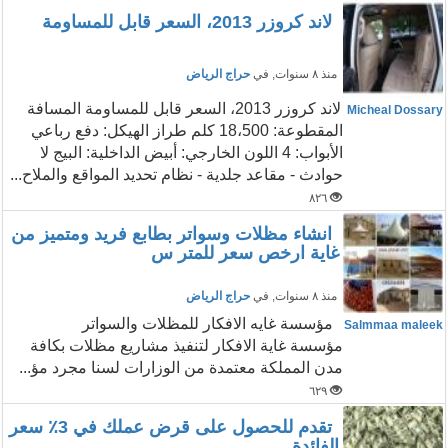
لاند كروزر 2013، السعر قابل للمساومة
منذ ٨ سنوات
, في
حراج الرياض
لاند كروزر 2013، السعر قابل للمساومة المسافة
Micheal Dossary
المقطوعة: 18،500 كلم طراز الهيكل: دفع رباعي
الأبواب: 4 اللون الخارجي: أبيض الداخلية: البيج لا
حوادث - مقاعد جلدية - نظام تحديد المواقع والملاح...
٨٢٦
انشاء مظلات وسواتر بطابع فريد ومتميز من
غاية ارخص سعر للمتر س
منذ ٨ سنوات
, في
حراج الرياض
مؤسسة غايه الافكار للمظلات والسواتر
Salmmaa maleek
مؤسسة غاية الافكار لتنفيذ مشاريع مظلات بكافة
مدن المملكة معتمدة من الوزارات لسنا مجرد مؤ...
٦٢٩
تقدم للحصول على قرض عملك في 3٪ سعر
الفائدة