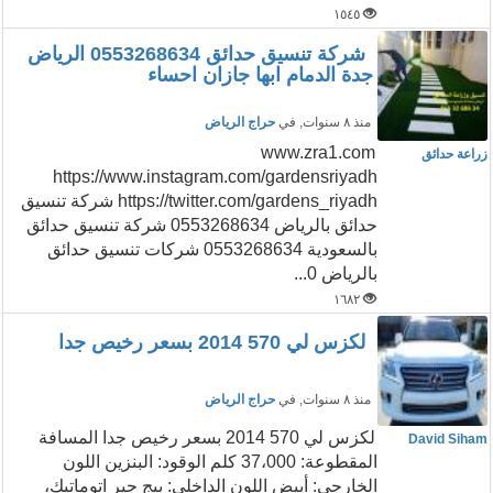
١٥٤٥
شركة تنسيق حدائق 0553268634 الرياض
جدة الدمام ابها جازان احساء
منذ ٨ سنوات
, في
حراج الرياض
www.zra1.com
زراعة حدائق
https://www.instagram.com/gardensriyadh
https://twitter.com/gardens_riyadh شركة تنسيق
حدائق بالرياض 0553268634 شركة تنسيق حدائق
بالسعودية 0553268634 شركات تنسيق حدائق
بالرياض 0...
١٦٨٢
لكزس لي 570 2014 بسعر رخيص جدا
منذ ٨ سنوات
, في
حراج الرياض
لكزس لي 570 2014 بسعر رخيص جدا المسافة
David Siham
المقطوعة: 37،000 كلم الوقود: البنزين اللون
الخارجي: أبيض اللون الداخلي: بيج جير اتوماتيك،