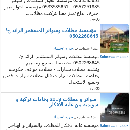
0533585651 مؤسسة الحوار للمظلات و سواتر
0557251885 _ 0533585651 مؤسسة الحوار,تميز
,خبرة , ابداع تميز معنا بتركيب مظلات...
١٠٣٣
مؤسسة مظلات وسواتر المستثمر الرائد ج/
0502268645
منذ ٨ سنوات
, في
حراج الاحساء
مؤسسة مظلات وسواتر المستثمر الرائد ج/
Salmmaa maleek
0502268645 تخصصنا : تصنيع وتصميم
وتشييد مظلات سيارات - مظلات مواقف حكوميه
وخاصه - مظلات سيارات فلل مظلات سيارات قصور
وجميع الاستخدا...
٧٧١
سواتر و مظلات 2018 بخامات تركية و
سويدية من غاية الأفكار
منذ ٨ سنوات
, في
حراج الاحساء
مؤسسه غايه الافكار للمظلات والسواتر و الهناجر
Salmmaa maleek