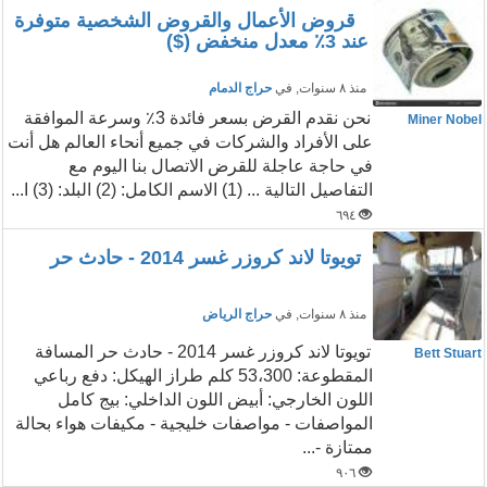
قروض الأعمال والقروض الشخصية متوفرة
عند 3٪ معدل منخفض ($)
منذ ٨ سنوات
, في
حراج الدمام
نحن نقدم القرض بسعر فائدة 3٪ وسرعة الموافقة
Miner Nobel
على الأفراد والشركات في جميع أنحاء العالم هل أنت
في حاجة عاجلة للقرض الاتصال بنا اليوم مع
التفاصيل التالية ... (1) الاسم الكامل: (2) البلد: (3) ا...
٦٩٤
تويوتا لاند كروزر غسر 2014 - حادث حر
منذ ٨ سنوات
, في
حراج الرياض
تويوتا لاند كروزر غسر 2014 - حادث حر المسافة
Bett Stuart
المقطوعة: 53،300 كلم طراز الهيكل: دفع رباعي
اللون الخارجي: أبيض اللون الداخلي: بيج كامل
المواصفات - مواصفات خليجية - مكيفات هواء بحالة
ممتازة -...
٩٠٦