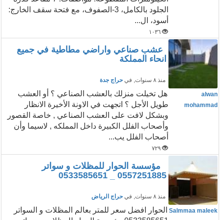
الجلود بالكامل، 3-الصفوف، مع فتحة سقف الخارج:
أسود، ال...
١٠٣٦
عشب صناعي واراضي مطاطية في جميع
انحاء المملكة
منذ ٨ سنوات
, في
حراج جدة
هل تخيلت منزلك بالعشب الصناعي ؟ أو العشب
alwan
طويل الأجل ؟ اتجهت في الاونة الأخيرة الانظار
mohammad
وبشكل لافت على العشب الصناعي , خاصة القصور
وأصحاب الفلل الكبيرة داخل المملكه , لاسيما وأن
أصحاب الفلل يب...
٧٢٩
مؤسسة الحوار للمظلات و سواتر
0557251885 _ 0533585651
منذ ٨ سنوات
, في
حراج الرياض
الحوار افضل سعر للمتر بعالم المظلات و السواتر
Salmmaa maleek