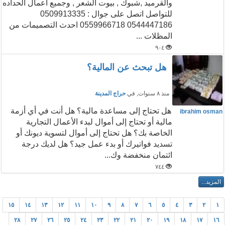
والقرميد ,شبوك , بيوت الشعر , وجميع اعمال الحداده
للتواصل اتصل على جوال : 0509913335
0544447186 0559966718 احدث التصميمات من
المظلات ...
٩٠٤
هل تبحث عن المالية؟
منذ ٨ سنوات
, في
حراج المدينة
هل تحتاج إلى مساعدة مالية؟ هل أنت في أي أزمة
ibrahim osman
مالية أو تحتاج إلى أموال لبدء الأعمال التجارية
الخاصة بك؟ هل تحتاج إلى أموال لتسوية ديونك أو
تسديد فواتيرك أو بدء عمل جيد؟ هل لديك درجة
ائتمان منخفضة وك...
٧٤٤
١٥
١٤
١٣
١٢
١١
١٠
٩
٨
٧
٦
٥
٤
٣
٢
١
٢٨
٢٧
٢٦
٢٥
٢٤
٢٣
٢٢
٢١
٢٠
١٩
١٨
١٧
١٦