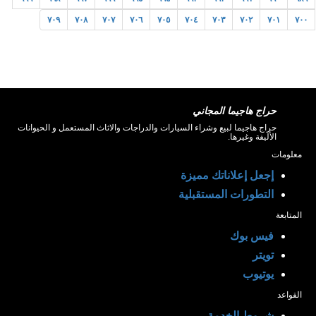
٧٠٩
٧٠٨
٧٠٧
٧٠٦
٧٠٥
٧٠٤
٧٠٣
٧٠٢
٧٠١
٧٠٠
حراج هاجيما المجاني
حراج هاجيما لبيع وشراء السيارات والدراجات والاثاث المستعمل و الحيوانات
الأليفة وغيرها.
معلومات
إجعل إعلاناتك مميزة
التطورات المستقبلية
المتابعة
فيس بوك
تويتر
يوتيوب
القواعد
شروط الخدمة