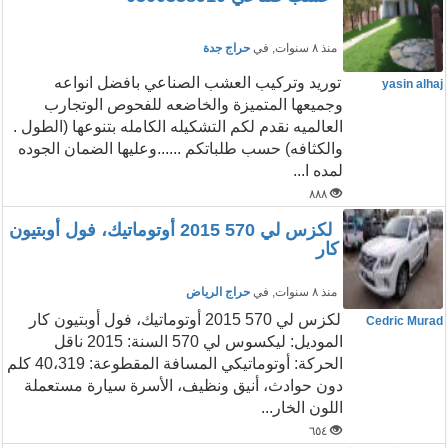
منذ ٨ سنوات
, في
حراج جدة
توريد وتركيب العشب الصناعي بافضل انواعه
yasin alhaj
وجميعها المتميزة والخاضعه للفحوص الوتجارب
العالميه نقدم لكم التشكيله الكامله بتنوعها (الطول .
والكثافه) حسب طلباتكم ......وعليها الضمان الجوده
لمده ا...
٨٨٨
لكزس لي 570 2015 أوتوماتيك، فول أوبتيون
كار
منذ ٨ سنوات
, في
حراج الرياض
لكزس لي 570 2015 أوتوماتيك، فول أوبتيون كار
Cedric Murad
الموديل: ليكسوس لي 570 السنة: 2015 ناقل
الحركة: أوتوماتيكي المسافة المقطوعة: 40،319 كلم
دون حوادث، أنيق ونظيف، الأسرة سيارة مستعملة
اللون الخار...
٦٥٤