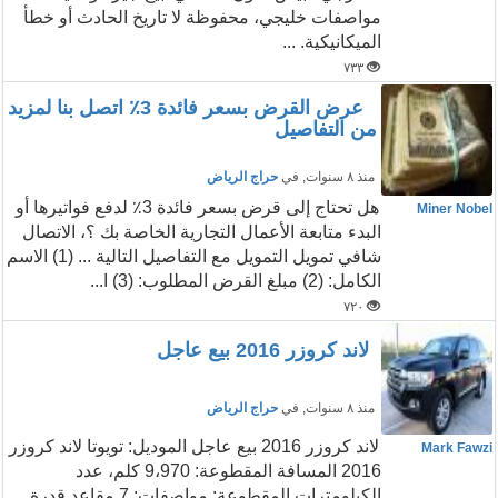
مواصفات خليجي، محفوظة لا تاريخ الحادث أو خطأ
الميكانيكية. ...
٧٣٣
عرض القرض بسعر فائدة 3٪ اتصل بنا لمزيد
من التفاصيل
منذ ٨ سنوات
, في
حراج الرياض
هل تحتاج إلى قرض بسعر فائدة 3٪ لدفع فواتيرها أو
Miner Nobel
البدء متابعة الأعمال التجارية الخاصة بك ؟، الاتصال
شافي تمويل التمويل مع التفاصيل التالية ... (1) الاسم
الكامل: (2) مبلغ القرض المطلوب: (3) ا...
٧٢٠
لاند كروزر 2016 بيع عاجل
منذ ٨ سنوات
, في
حراج الرياض
لاند كروزر 2016 بيع عاجل الموديل: تويوتا لاند كروزر
Mark Fawzi
2016 المسافة المقطوعة: 9،970 كلم، عدد
الكيلومترات المقطوعة: مواصفات: 7 مقاعد قدرة