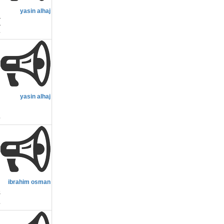
yasin alhaj
)
م
yasin alhaj
ح
م
ibrahim osman
s