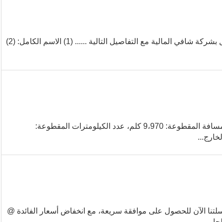
هل تحتاج إلى قرض بسعر فائدة 3٪ لدفع فواتيرها أو البدء يرجى الاتصال بشركة شافي المالية مع التفاصيل التالية ...... (1) الاسم الكامل: (2)
تويوتا لاند كروزر 2016 فول أوبتيون الموديل: تويوتا لاند كروزر 2016 المسافة المقطوعة: 9،970 كلم، عدد الكيلومترات المقطوعة:
نا الآن للحصول على موافقة سريعة، مع انخفاض أسعار الفائدة @