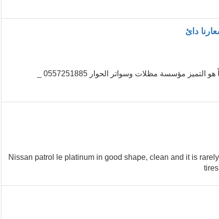
ارنا دائ
مؤسسه الحوار افضل سعر للمتر بعالم المظلات و السواتر شعارنا دائماً هو التميز مؤسسة مظلات وسواتر الحوار 0557251885 _
...2016 Nissan patrol le platinum in good shape, clean and it is r
tire