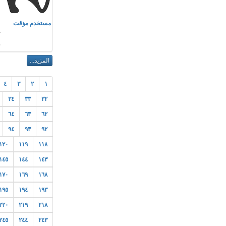
م
مستخدم مؤقت
r
٤
٣
٢
١
٣٤
٣٣
٣٢
٦٤
٦٣
٦٢
٩٤
٩٣
٩٢
١٢٠
١١٩
١١٨
١٤٥
١٤٤
١٤٣
١٧٠
١٦٩
١٦٨
١٩٥
١٩٤
١٩٣
٢٢٠
٢١٩
٢١٨
٢٤٥
٢٤٤
٢٤٣