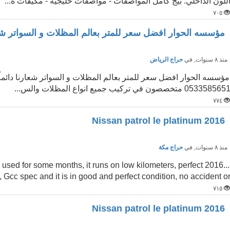
للون الداخلي: بيج كامل المواصفات - مواصفات خليجية - مكيفات ه...
٧٠٥
مؤسسه الحوار افضل سعر للمتر بعالم المظلات و السواتر شع
نذ ٨ سنوات
, في
حراج الرياض
053358565 متخصصون في تركيب جميع انواع المظلات والس...
٧٧٤
2016 Nissan patrol le platinum
نذ ٨ سنوات
, في
حراج مكة
arely used for some months, it runs on low kilometers, perfect
s, Gcc spec and it is in good and perfect condition, no accident o
٧١٥
2016 Nissan patrol le platinum