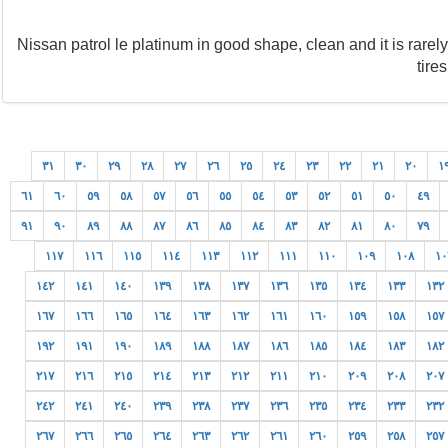
...2016 Nissan patrol le platinum in good shape, clean and it is r
tire
٣١
٣٠
٢٩
٢٨
٢٧
٢٦
٢٥
٢٤
٢٣
٢٢
٢١
٢٠
١
٦١
٦٠
٥٩
٥٨
٥٧
٥٦
٥٥
٥٤
٥٣
٥٢
٥١
٥٠
٤٩
٩١
٩٠
٨٩
٨٨
٨٧
٨٦
٨٥
٨٤
٨٣
٨٢
٨١
٨٠
٧٩
١١٧
١١٦
١١٥
١١٤
١١٣
١١٢
١١١
١١٠
١٠٩
١٠٨
١٠
١٤٢
١٤١
١٤٠
١٣٩
١٣٨
١٣٧
١٣٦
١٣٥
١٣٤
١٣٣
١٣٢
١٦٧
١٦٦
١٦٥
١٦٤
١٦٣
١٦٢
١٦١
١٦٠
١٥٩
١٥٨
١٥٧
١٩٢
١٩١
١٩٠
١٨٩
١٨٨
١٨٧
١٨٦
١٨٥
١٨٤
١٨٣
١٨٢
٢١٧
٢١٦
٢١٥
٢١٤
٢١٣
٢١٢
٢١١
٢١٠
٢٠٩
٢٠٨
٢٠٧
٢٤٢
٢٤١
٢٤٠
٢٣٩
٢٣٨
٢٣٧
٢٣٦
٢٣٥
٢٣٤
٢٣٣
٢٣٢
٢٦٧
٢٦٦
٢٦٥
٢٦٤
٢٦٣
٢٦٢
٢٦١
٢٦٠
٢٥٩
٢٥٨
٢٥٧