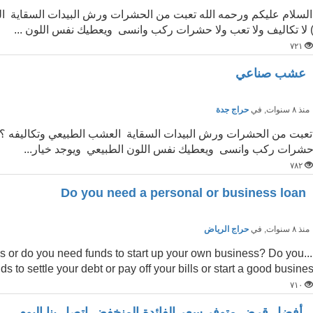
السلام عليكم ورحمه الله تعبت من الحشرات ورش البيدات السقاية ا
 لا تكاليف ولا تعب ولا حشرات ركب وانسى ويعطيك نفس اللون ...
٧٢١
عشب صناعي
نذ ٨ سنوات
, في
حراج جدة
تعبت من الحشرات ورش البيدات السقاية العشب الطبيعي وتكاليفه ؟ نق
شرات ركب وانسى ويعطيك نفس اللون الطبيعي ويوجد خيار...
٧٨٢
Do you need a personal or business loan
نذ ٨ سنوات
, في
حراج الرياض
isis or do you need funds to start up your own business? Do you
s to settle your debt or pay off your bills or start a good busine
٧١٠
أفضل قرض متوفر سعر الفائدة المنخفض اتصل بنا اليوم