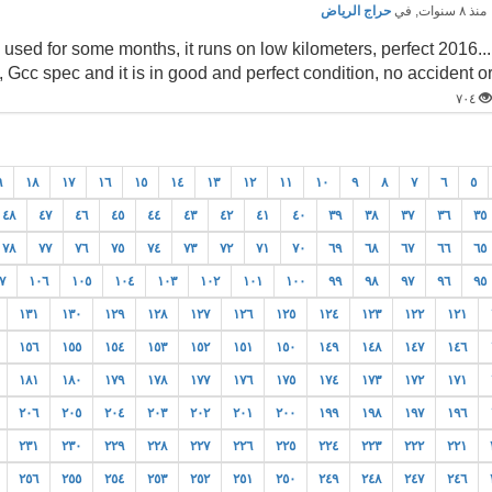
نذ ٨ سنوات
, في
حراج الرياض
arely used for some months, it runs on low kilometers, perfect
s, Gcc spec and it is in good and perfect condition, no accident o
٧٠٤
٩
١٨
١٧
١٦
١٥
١٤
١٣
١٢
١١
١٠
٩
٨
٧
٦
٥
٤٨
٤٧
٤٦
٤٥
٤٤
٤٣
٤٢
٤١
٤٠
٣٩
٣٨
٣٧
٣٦
٣٥
٧٨
٧٧
٧٦
٧٥
٧٤
٧٣
٧٢
٧١
٧٠
٦٩
٦٨
٦٧
٦٦
٦٥
٧
١٠٦
١٠٥
١٠٤
١٠٣
١٠٢
١٠١
١٠٠
٩٩
٩٨
٩٧
٩٦
٩٥
١٣١
١٣٠
١٢٩
١٢٨
١٢٧
١٢٦
١٢٥
١٢٤
١٢٣
١٢٢
١٢١
١٥٦
١٥٥
١٥٤
١٥٣
١٥٢
١٥١
١٥٠
١٤٩
١٤٨
١٤٧
١٤٦
١٨١
١٨٠
١٧٩
١٧٨
١٧٧
١٧٦
١٧٥
١٧٤
١٧٣
١٧٢
١٧١
٢٠٦
٢٠٥
٢٠٤
٢٠٣
٢٠٢
٢٠١
٢٠٠
١٩٩
١٩٨
١٩٧
١٩٦
٢٣١
٢٣٠
٢٢٩
٢٢٨
٢٢٧
٢٢٦
٢٢٥
٢٢٤
٢٢٣
٢٢٢
٢٢١
٢٥٦
٢٥٥
٢٥٤
٢٥٣
٢٥٢
٢٥١
٢٥٠
٢٤٩
٢٤٨
٢٤٧
٢٤٦