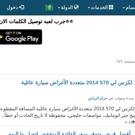
قسام
الخدمات
الدولة
دخول
⭐️⭐جرب لعبه توصيل الكلمات الان
فحة ٦٧٢
لكزس لي 570 2014 متعددة الأغراض سيارة عائلية
نذ ٨ سنوات
, في
حراج الرياض
يج جير اتوماتيك، مواصفات خليجي، محفوظة لا تاريخ الحادث أو خطأ...
٧٠٨
أفضل قرض متوفر سعر الفائدة المنخفض اتصل بنا اليوم