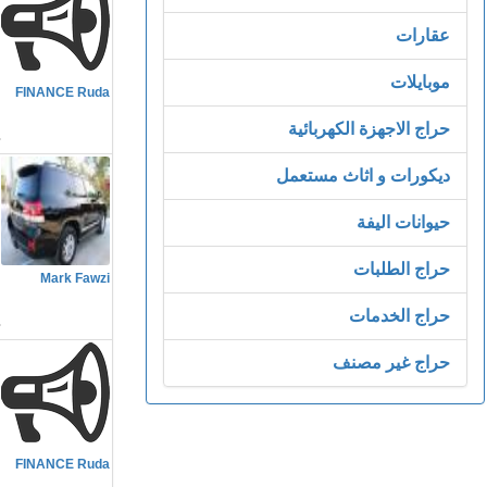
عقارات
م
موبايلات
FINANCE Ruda
م
حراج الاجهزة الكهربائية
ديكورات و اثاث مستعمل
حيوانات اليفة
م
حراج الطلبات
Mark Fawzi
م
حراج الخدمات
حراج غير مصنف
م
FINANCE Ruda
3٪، 