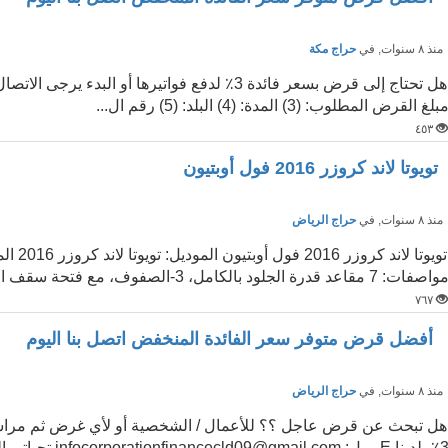
نذ ٨ سنوات
, في
حراج مكة
بلغ القرض المطلوب: (3) المدة: (4) البلد: (5) رقم ال...
٤٥٣
تويوتا لاند كروزر 2016 فول أوبتيون
نذ ٨ سنوات
, في
حراج الرياض
واصفات: 7 مقاعد قدرة الجلود بالكامل، 3-الصفوف، مع فتحة سقف الخارج...
٧٦٧
أفضل قرض متوفر سعر الفائدة المنخفض اتصل بنا اليوم
نذ ٨ سنوات
, في
حراج الرياض
هل تبحث عن قرض عاجل ؟؟ للأعمال / الشخصية أو لأي غرض ثم مراسلت
لدينا E-ميل: infocorporationfinancecld09@gmail.com تحياتي الحار...