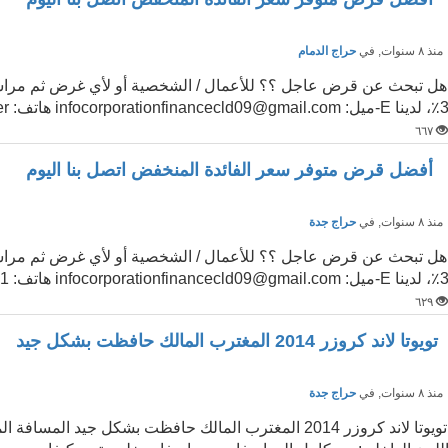
نذ ٨ سنوات
, في
حراج الدمام
هل تبحث عن قرض عاجل ؟؟ للأعمال / الشخصية أو لأي غرض ثم مراسلت
دينا E-ميل: infocorporationfinancecld09@gmail.com هاتف: Mr.Oliver ...
٦٦٧
أفضل قرض متوفر سعر الفائدة المنخفض اتصل بنا اليوم
نذ ٨ سنوات
, في
حراج جدة
هل تبحث عن قرض عاجل ؟؟ للأعمال / الشخصية أو لأي غرض ثم مراسلت
لدينا E-ميل: infocorporationfinancecld09@gmail.com هاتف: 009181...
٦٢٩
تويوتا لاند كروزر 2014 المغترب المالك حافظت بشكل جيد
نذ ٨ سنوات
, في
حراج جدة