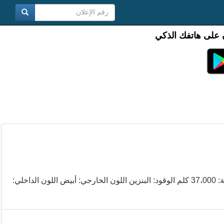
 على هاتفك الذكي
لكزس لي 570 2014 متعددة الأغراض سيارة عائلية المسافة المقطوعة: 37،000 كلم الوقود: البنزين اللون الخارجي: أبيض اللون الداخلي: