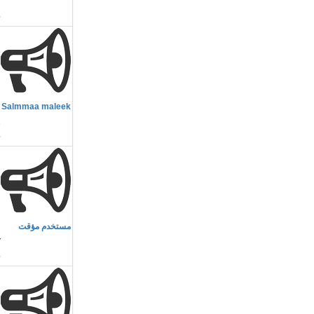
ا
م
Salmmaa maleek
1
م
مستخدم مؤقت
r