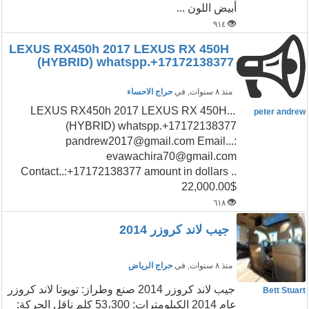
أبيض اللون ...
٩١٤
LEXUS RX450h 2017 LEXUS RX 450H
(HYBRID) whatspp.+17172138377
منذ ٨ سنوات
, في
حراج الاحساء
...LEXUS RX450h 2017 LEXUS RX 450H
peter andrew
(HYBRID) whatspp.+17172138377
pandrew2017@gmail.com Email...:
evawachira70@gmail.com
Contact..:+17172138377 amount in dollars ..
22,000.00$
٦١٨
جيب لاند كروزر 2014
منذ ٨ سنوات
, في
حراج الرياض
جيب لاند كروزر 2014 صنع وطراز: تويوتا لاند كروزر
Bett Stuart
عام 2014 الكيلومترات: 53،300 كلم ناقل الحركة: