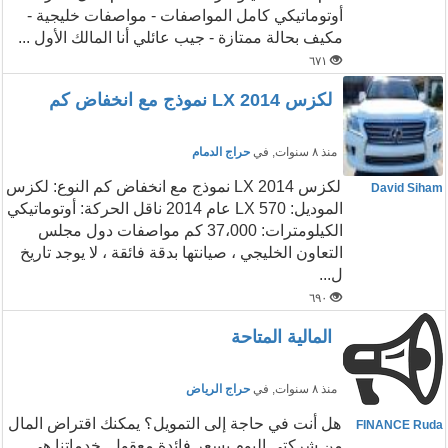
أوتوماتيكي كامل المواصفات - مواصفات خليجية -
مكيف بحالة ممتازة - جيب عائلي أنا المالك الأول ...
٦٧١
لكزس LX 2014 نموذج مع انخفاض كم
منذ ٨ سنوات
, في
حراج الدمام
لكزس LX 2014 نموذج مع انخفاض كم النوع: لكزس
David Siham
الموديل: LX 570 عام 2014 ناقل الحركة: أوتوماتيكي
الكيلومترات: 37،000 كم مواصفات دول مجلس
التعاون الخليجي ، صيانتها بدقة فائقة ، لا يوجد تاريخ
ل...
٦٩٠
المالية المتاحة
منذ ٨ سنوات
, في
حراج الرياض
هل أنت في حاجة إلى التمويل؟ يمكنك اقتراض المال
FINANCE Ruda
من شركتي اليوم بسعر فائدة معقول. خدماتنا هي