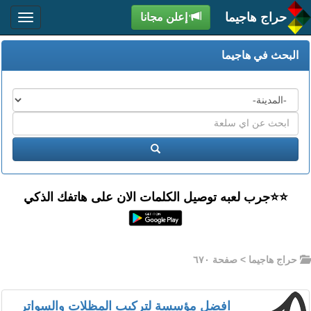
حراج هاجيما
إعلن مجانا
البحث في هاجيما
المدن
اكتب
عبارة
ابحث
البحث
⭐️⭐جرب لعبه توصيل الكلمات الان على هاتفك الذكي
حراج هاجيما
> صفحة ٦٧٠
افضل مؤسسة لتركيب المظلات والسواتر