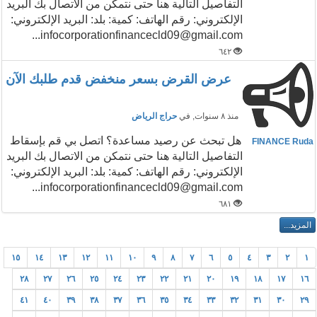
التفاصيل التالية هنا حتى نتمكن من الاتصال بك البريد
الإلكتروني: رقم الهاتف: كمية: بلد: البريد الإلكتروني:
infocorporationfinancecld09@gmail.com...
٦٤٢
عرض القرض بسعر منخفض قدم طلبك الآن
منذ ٨ سنوات
, في
حراج الرياض
هل تبحث عن رصيد مساعدة؟ اتصل بي قم بإسقاط
FINANCE Ruda
التفاصيل التالية هنا حتى نتمكن من الاتصال بك البريد
الإلكتروني: رقم الهاتف: كمية: بلد: البريد الإلكتروني:
infocorporationfinancecld09@gmail.com...
٦٨١
١٥
١٤
١٣
١٢
١١
١٠
٩
٨
٧
٦
٥
٤
٣
٢
١
٢٨
٢٧
٢٦
٢٥
٢٤
٢٣
٢٢
٢١
٢٠
١٩
١٨
١٧
١٦
٤١
٤٠
٣٩
٣٨
٣٧
٣٦
٣٥
٣٤
٣٣
٣٢
٣١
٣٠
٢٩