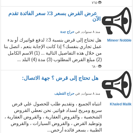
٧٦٥
عرض القرض بسعر 3٪ سعر الفائدة تقدم
الآن
منذ ٨ سنوات
, في
حراج جدة
هل تحتاج إلى قرض بنسبة 3٪ لدفع فواتيرك أو بدء
Mineer Nobble
عمل تجاري بنفسك؟ إذا كانت الإجابة بنعم ، اتصل بنا
من خلال هذه التفاصيل التالية ... (1) الاسم الكامل
(2) مبلغ القرض المطلوب (3) مدة (4) البلد ...
٦٨٠
هل تحتاج إلى قرض ؟ جهة الاتصال:
منذ ٨ سنوات
, في
حراج القطيف
انتباه الجميع ، وتقديم طلب للحصول علي قرض
Khaled Malik
سريع ومريح لسداد فواتير. نحن نعطي القروض
الشخصية ، والقروض العقارية ، والقروض العقارية ،
وتوطيد القرض ، والقروض السيارات ، والقروض
الطبية ، بسعر فائده أرخص...