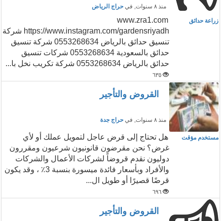
منذ ٨ سنوات
, في
حراج الرياض
www.zra1.com
زراعة حدائق
https://www.instagram.com/gardensriyadh شركة
تنسيق حدائق بالرياض 0553268634 شركة تنسيق
حدائق بالسعودية 0553268634 شركات تنسيق
حدائق بالرياض 0553268634 شركة تكريب نخل با...
٦٣٥
القروض والتأجير
منذ ٨ سنوات
, في
حراج جدة
هل تحتاج إلى قرض عاجل لتمويل عملك أو لأي
مستخدم مؤقت
غرض؟ نحن مقرضون قانونيون شرعيون ومقررون
دوليون نقدم قروضاً لشركات الأعمال والشركات
والأفراد وبأسعار فائدة ميسورة بنسبة 3٪ ، وقد يكون
قرضًا قصيرًا أو طويل ال...
٦٩٦
القروض والتأجير