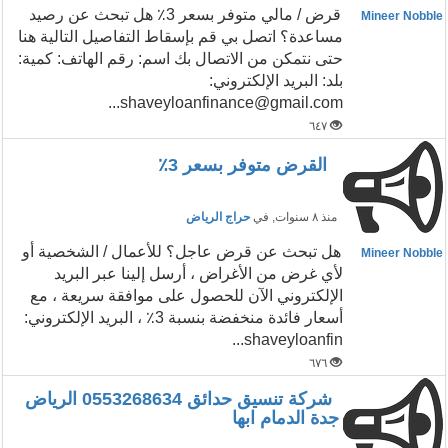
قرض / مالي متوفر بسعر 3٪ هل تبحث عن رصيد
Mineer Nobble
مساعدة؟ اتصل بي قم بإسقاط التفاصيل التالية هنا
حتى نتمكن من الاتصال بك اسم: رقم الهاتف: كمية:
بلد: البريد الإلكتروني:
shaveyloanfinance@gmail.com...
٦٤٧
القرض متوفر بسعر 3٪
منذ ٨ سنوات
, في
حراج الرياض
هل تبحث عن قرض عاجل؟ للأعمال / الشخصية أو
Mineer Nobble
لأي غرض من الأغراض ، أرسل إلينا عبر البريد
الإلكتروني الآن للحصول على موافقة سريعة ، مع
أسعار فائدة منخفضة بنسبة 3٪ ، البريد الإلكتروني:
shaveyloanfin...
٦٧٦
شركة تنسيق حدائق 0553268634 الرياض
جدة الدمام ابها