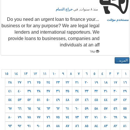
منذ ٨ سنوات
, في
حراج الدمام
...Do you need an urgent loan to finance your
مستخدم مؤقت
business or for any purpose? We are legal legal
lenders and international rapporteurs. We
provide loans to businesses, companies and
individuals at an aff
٦٩٨
١٥
١٤
١٣
١٢
١١
١٠
٩
٨
٧
٦
٥
٤
٣
٢
١
٢٨
٢٧
٢٦
٢٥
٢٤
٢٣
٢٢
٢١
٢٠
١٩
١٨
١٧
١٦
٤١
٤٠
٣٩
٣٨
٣٧
٣٦
٣٥
٣٤
٣٣
٣٢
٣١
٣٠
٢٩
٥٤
٥٣
٥٢
٥١
٥٠
٤٩
٤٨
٤٧
٤٦
٤٥
٤٤
٤٣
٤٢
٦٧
٦٦
٦٥
٦٤
٦٣
٦٢
٦١
٦٠
٥٩
٥٨
٥٧
٥٦
٥٥
٨٠
٧٩
٧٨
٧٧
٧٦
٧٥
٧٤
٧٣
٧٢
٧١
٧٠
٦٩
٦٨
٩٣
٩٢
٩١
٩٠
٨٩
٨٨
٨٧
٨٦
٨٥
٨٤
٨٣
٨٢
٨١