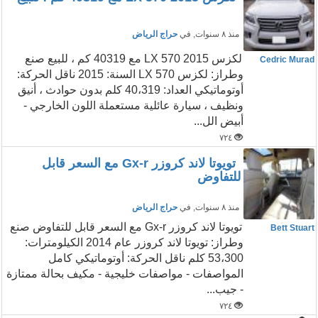
منذ ٨ سنوات
, في
حراج الرياض
لكزس LX 570 2015 مع 40319 كم ، للبيع صنع
Cedric Murad
وطراز: لكزس LX 570 السنة: 2015 ناقل الحركة:
أوتوماتيكي العداد: 40،319 كلم بدون حوادث ، أنيق
ونظيف ، سيارة عائلية مستعملة اللون الخارجي -
أبيض الل...
٧٢٤
تويوتا لاند كروزر Gx-r مع السعر قابل
للتفاوض
منذ ٨ سنوات
, في
حراج الرياض
تويوتا لاند كروزر Gx-r مع السعر قابل للتفاوض صنع
Bett Stuart
وطراز: تويوتا لاند كروزر عام 2014 الكيلومترات:
53،300 كلم ناقل الحركة: أوتوماتيكي كامل
المواصفات - مواصفات خليجية - مكيف بحالة ممتازة
- جيب...
٧٢٤