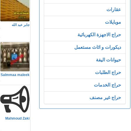
عقارات
م
موبايلات
جابر عبد الله
أ
حراج الاجهزة الكهربائية
ديكورات و اثاث مستعمل
حيوانات اليفة
م
حراج الطلبات
Salmmaa maleek
حراج الخدمات
حراج غير مصنف
م
Mahmoud Zaki
ل