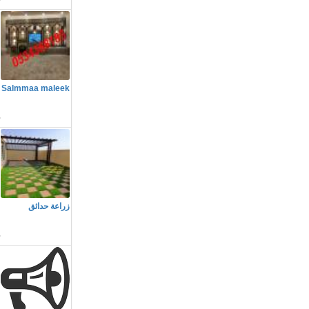
م
Salmmaa maleek
ا
م
زراعة حدائق
h
م