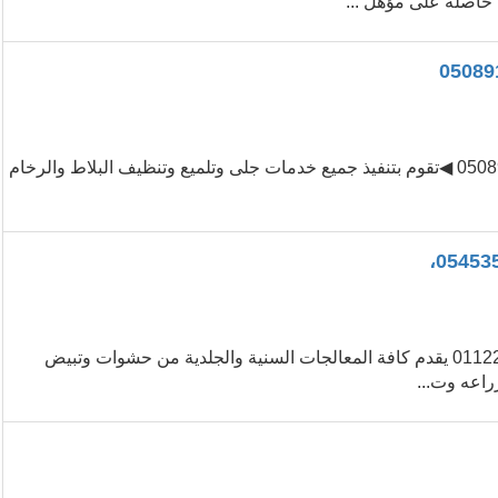
شركة درة الرياض لجلى وتلميع البلاط والرخام في الرياض 0508911701 ◀تقوم بتنفيذ جميع خدمات جلى وتلميع وتنظيف البلاط والرخام
مجمع اروكا لطب الاسنان والجلدية في الرياض 0545359682 0112222815 يقدم كافة المعالجات السنية والجلدية من حشوات وتبيض
راعه وت...