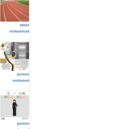
م
alwan
ا
mohammad
م
jasmen
ع
mohamed
م
jasmen