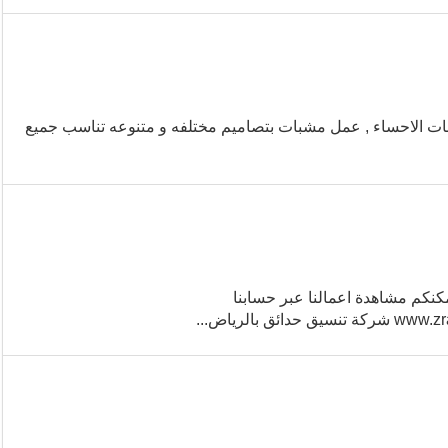
ت الاحساء , عمل مشبات بتصاميم مختلفه و متنوعه تناسب جميع
ل معنا مباشرة واتس اب https://iwtsp.com/966553268634 يمكنكم مشاهدة اعمالنا عبر حسابنا