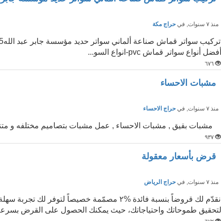
نذ ٧ سنوات
, في
حراج مكة
فضل أنواع سواتر قماش pvc-انواع السو...
٦٧٦
مشبات الاحساء
نذ ٧ سنوات
, في
حراج الاحساء
مشبات بقيق , مشبات الاحساء , عمل مشبات بتصاميم مختلفه و متنوعه تناسب جميع الاذو
٩٣٧
قرض بأسعار معقولة
نذ ٧ سنوات
, في
حراج الرياض
نقدّم لك قروضاً بنسبة فائدة %٢ مصمّمة خصيصاً ل
تحقيق طموحاتك واحتياجاتك، حيث يمكنك الحصول على القرض بسرعة وك