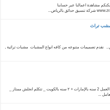
ل معنا مباشرة واتس اب https://iwtsp.com/966553268634 يمكنكم مشاهدة اعمالنا عبر حسابنا
 مشب تراث
 , نقدم تصميمات متنوعه من كافه انواع المشبات مشبات تراثية ,
1 _ فلبينيه _ مسلمه _ العمر ٢٩ سنه _ ليها شهر بالسعوديه _ سبق لها العمل 2 سنه بالإمارات + ٢ سنه بالكويت _ تتكلم انجلش ممتاز _
امل ...