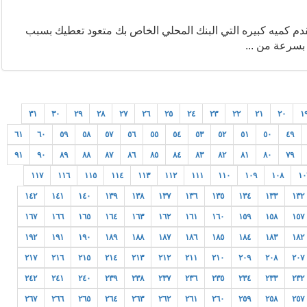
قدم كميه كبيره التي البنك المحلي الخاص بك متعود تعطيك بسبب
بسرعة من ...
٣١
٣٠
٢٩
٢٨
٢٧
٢٦
٢٥
٢٤
٢٣
٢٢
٢١
٢٠
١
٦١
٦٠
٥٩
٥٨
٥٧
٥٦
٥٥
٥٤
٥٣
٥٢
٥١
٥٠
٤٩
٩١
٩٠
٨٩
٨٨
٨٧
٨٦
٨٥
٨٤
٨٣
٨٢
٨١
٨٠
٧٩
١١٧
١١٦
١١٥
١١٤
١١٣
١١٢
١١١
١١٠
١٠٩
١٠٨
١٠
١٤٢
١٤١
١٤٠
١٣٩
١٣٨
١٣٧
١٣٦
١٣٥
١٣٤
١٣٣
١٣٢
١٦٧
١٦٦
١٦٥
١٦٤
١٦٣
١٦٢
١٦١
١٦٠
١٥٩
١٥٨
١٥٧
١٩٢
١٩١
١٩٠
١٨٩
١٨٨
١٨٧
١٨٦
١٨٥
١٨٤
١٨٣
١٨٢
٢١٧
٢١٦
٢١٥
٢١٤
٢١٣
٢١٢
٢١١
٢١٠
٢٠٩
٢٠٨
٢٠٧
٢٤٢
٢٤١
٢٤٠
٢٣٩
٢٣٨
٢٣٧
٢٣٦
٢٣٥
٢٣٤
٢٣٣
٢٣٢
٢٦٧
٢٦٦
٢٦٥
٢٦٤
٢٦٣
٢٦٢
٢٦١
٢٦٠
٢٥٩
٢٥٨
٢٥٧