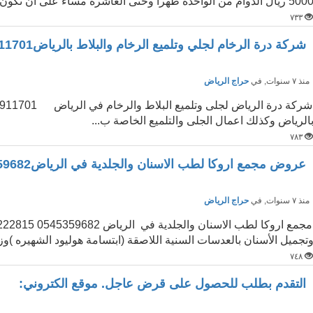
50 ريال الدوام من الواحدة ظهرا وحتى العاشرة مساء على أن تكون حاصلة على مؤهل ...
٧٣٣
شركة درة الرخام لجلي وتلميع الرخام والبلاط بالرياض0508911701
نذ ٧ سنوات
, في
حراج الرياض
الرياض وكذلك اعمال الجلى والتلميع الخاصة ب...
٧٨٣
عروض مجمع اروكا لطب الاسنان والجلدية في الرياض0545359682،
نذ ٧ سنوات
, في
حراج الرياض
تجميل الأسنان بالعدسات السنية اللاصقة (ابتسامة هوليود الشهيره )وز
٧٤٨
التقدم بطلب للحصول على قرض عاجل. موقع الكتروني: