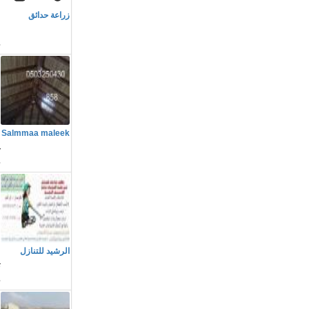
زراعة حدائق
h
م
Salmmaa maleek
غ
م
الرشيد للتنازل
ت