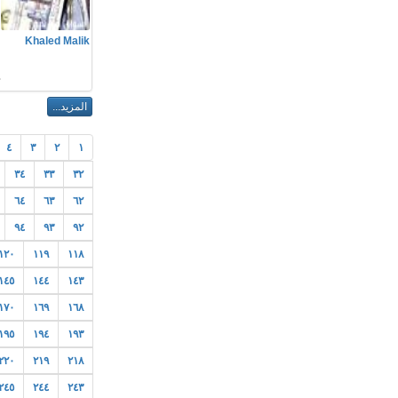
م
Khaled Malik
ا
٤
٣
٢
١
٣٤
٣٣
٣٢
٦٤
٦٣
٦٢
٩٤
٩٣
٩٢
١٢٠
١١٩
١١٨
١٤٥
١٤٤
١٤٣
١٧٠
١٦٩
١٦٨
١٩٥
١٩٤
١٩٣
٢٢٠
٢١٩
٢١٨
٢٤٥
٢٤٤
٢٤٣