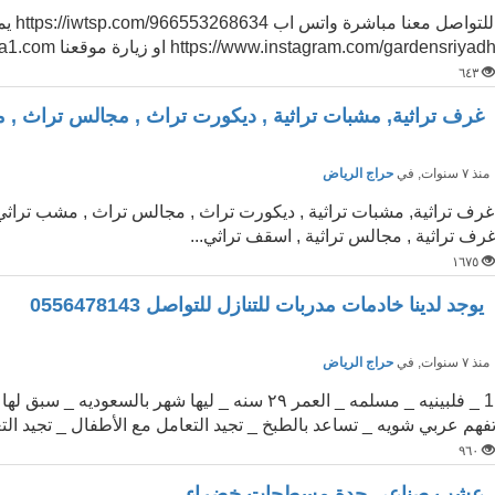
للتواص
https://www.instagram.com/gardensriyad او زيارة موقعنا www.zra1.com شركة تنسيق حدائق بالرياض...
٦٤٣
غرف تراثية, مشبات تراثية , ديكورت تراث , مجالس تراث ,
نذ ٧ سنوات
, في
حراج الرياض
غرف تراثية, مشبات تراثية , ديكورت تراث , مجالس تراث , مشب تراثي
رف تراثية , مجالس تراثية , اسقف تراثي...
١٦٧٥
يوجد لدينا خادمات مدربات للتنازل للتواصل 0556478143
نذ ٧ سنوات
, في
حراج الرياض
فهم عربي شويه _ تساعد بالطبخ _ تجيد التعامل مع الأطفال _ تجيد التع
٩٦٠
عشب صناعي جدة مسطحات خضراء