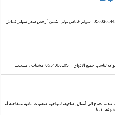
تركيب سواتر قماش صناعة ألماني سواتر حديد مؤسسة جابر عبد الله0500301445 سواتر قماش بولي ايثيلين-أرخص سعر سواتر قماش-
اق ,, 0534388185 مشبات , مشب...
توفر لك تجربة سهلة عندما تحتاج إلى أموال إضافية، لمواجهة صعوبات مادية ومفاجئة أو
فاءة، با...