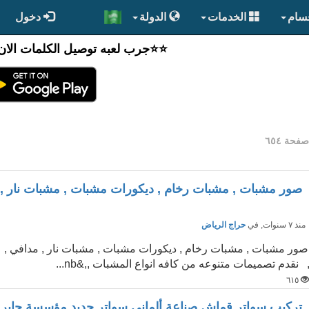
قسام
الخدمات
الدولة
دخول
⭐️⭐جرب لعبه توصيل الكلمات الان
فحة ٦٥٤
صور مشبات , مشبات رخام , ديكورات مشبات , مشبات نار , 
نذ ٧ سنوات
, في
حراج الرياض
صور مشبات , مشبات رخام , ديكورات مشبات , مشبات نار , مدافي ,
 نقدم تصميمات متنوعه من كافه انواع المشبات ,,&nb...
٦١٥
تركيب سواتر قماش صناعة ألماني سواتر حديد مؤسسة جابر ع