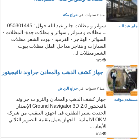
منذ ٧ سنوات
, في
حراج مكة
سواتر و مظلات جابر عبد الله جوال : 050301445.
جابر عبد الله
... مظلات و سواتر , سواتر و مظلات جدة· المظلات ·
السواتر · الهناجر · القرميد · بيوت الشعر مظلات
السيارات و هناجر مداخل الفلل مظلات بيوت
الشعرمظلات ا...
٦٣٥
جهاز كشف الذهب والمعادن جراوند نافيجيتور
منذ ٧ سنوات
, في
حراج الرياض
جهاز كشف الذهب والمعادن والثروات جراوند
مستخدم مؤقت
نافيجيتور 2.0 Ground Navigator 3D الإصدار
الحديث يعتبر الطفرة فى اجهزة التنقيب من شركة
OKM الالمانية الجهاز يعمل بتقنية التصوير الثلاثي
الأبعاد ...
٥٦٥