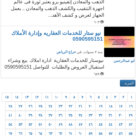
الذهب والمعادن إنفينيو برو يعتبر ثورة فى عالم
اجهزة التنقيب والكشف الذهب والمعادن .. يعمل
الجهاز لعرض و كشف الأهد...
٦٠٣
نيو ستار للخدمات العقاريه وإدارة الأملاك
0590595151
منذ ٧ سنوات
, في
حراج الرياض
نيوستار للخدمات العقارية ادارة املاك بيع وشراء
ابو عبدالرحمن
استقبال العروض والطلبات للتواصل 0590595151
٦٨٩
١٥
١٤
١٣
١٢
١١
١٠
٩
٨
٧
٦
٥
٤
٣
٢
١
٢٨
٢٧
٢٦
٢٥
٢٤
٢٣
٢٢
٢١
٢٠
١٩
١٨
١٧
١٦
٤١
٤٠
٣٩
٣٨
٣٧
٣٦
٣٥
٣٤
٣٣
٣٢
٣١
٣٠
٢٩
٥٤
٥٣
٥٢
٥١
٥٠
٤٩
٤٨
٤٧
٤٦
٤٥
٤٤
٤٣
٤٢
٦٧
٦٦
٦٥
٦٤
٦٣
٦٢
٦١
٦٠
٥٩
٥٨
٥٧
٥٦
٥٥