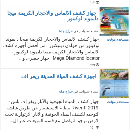
٦٠٢
جهاز كشف الالماس والاحجار الكريمة ميجا
دايموند لوكيتور
منذ ٧ سنوات
, في
حراج جدة
جهاز كشف الالماس والاحجار الكريمة ميجا دايموند
مستخدم مؤقت
لوكيتور من جولدن ديتيكتور من أفضل أجهزة كشف
الالماس والاحجار الكريمة ميغا دايموند لوكيتور -
Mega Diamond locator جهاز حصرى و...
٥٩٩
اجهزة كشف المياة الحديثة ريفر اف
منذ ٧ سنوات
, في
حراج مكة
جهاز كشف االمياة الجوفية والآبار ريفر إف بلس -
مستخدم مؤقت
River-F 2019 بنظام الاستشعار عن طريق شاشة
التوجيه لكشف المياه الجوفية والآبار الارتوازية تحت
الارض نرجو التواصل مع قسم المبيعات عبر ال...
٦٥٠