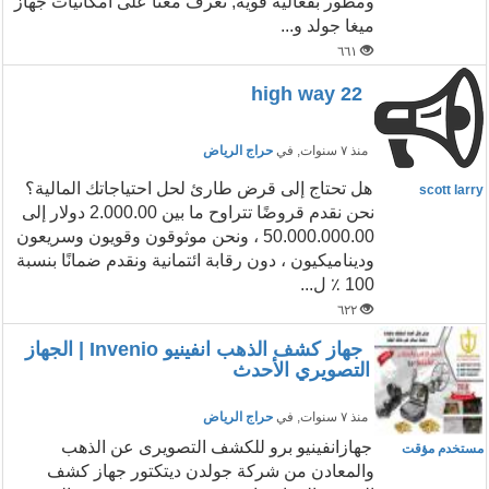
ومطور بفعالية قوية, تعرف معنا على امكانيات جهاز
ميغا جولد و...
٦٦١
22 high way
منذ ٧ سنوات
, في
حراج الرياض
هل تحتاج إلى قرض طارئ لحل احتياجاتك المالية؟
scott larry
نحن نقدم قروضًا تتراوح ما بين 2.000.00 دولار إلى
50.000.000.00 ، ونحن موثوقون وقويون وسريعون
وديناميكيون ، دون رقابة ائتمانية ونقدم ضمانًا بنسبة
100 ٪ ل...
٦٢٢
جهاز كشف الذهب انفينيو Invenio | الجهاز
التصويري الأحدث
منذ ٧ سنوات
, في
حراج الرياض
جهازانفينيو برو للكشف التصويرى عن الذهب
مستخدم مؤقت
والمعادن من شركة جولدن ديتكتور جهاز كشف