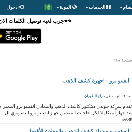
قسام
الخدمات
الدولة
دخول
⭐️⭐جرب لعبه توصيل الكلمات الان
فحة ٦١٨
انفينو برو - اجهزة كشف الذهب
نذ ٦ سنوات
, في
حراج الظهران
تقدم شركة جولدن ديتكتور كاشف الذهب والمعادن انفينيو برو المميز موص
عد جهازاً متكاملا لكل حاجات المنقبين جهاز انفينيو برو التصويري ال...
٥٩٩
انفينو برو - جهاز كشف الذهب والمعادن الأفضل