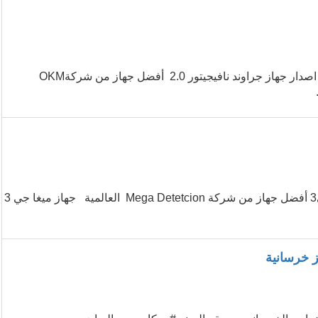
تقدم شركة جولدن ديتكتور جهاز كشف الذهب والمعادن المميز بأحدث اصدار جهاز جراوند نافيجيتور 2.0 أفضل جهاز من شركةOKM
تقدم شركة جولدن ديتكتور جهاز كشف الذهب والكنوز الذهبية ميغا جي3 أفضل جهاز من شركة Mega Detetcion العالمية جهاز ميغا جي 3