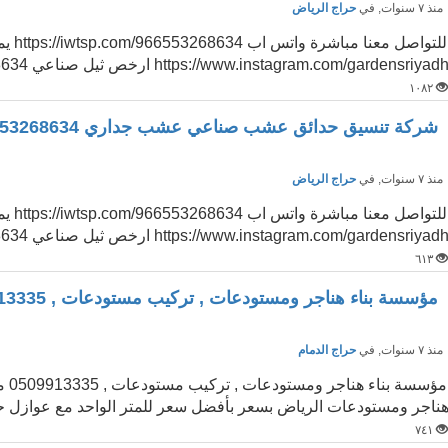
نذ ٧ سنوات
, في
حراج الرياض
للتواص
https://www.instagram.com/gardensriyad ارخص ثيل صناعي 0553268634 ...
١٠٨٢
شركة تنسيق حدائق عشب صناعي عشب جداري 0553268634
نذ ٧ سنوات
, في
حراج الرياض
للتواص
https://www.instagram.com/gardensriyad ارخص ثيل صناعي 0553268634 ...
٦١٣
مؤسسة بناء هناجر ومستودعات , تركيب مستودعات , 0509913335
نذ ٧ سنوات
, في
حراج الدمام
ناجر ومستودعات الرياض بسعر بأفضل سعر للمتر الواحد مع عوازل حر
٧٤١