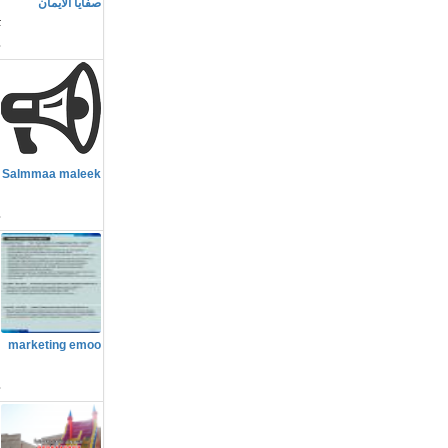
صفايا الايمان
#
م
Salmmaa maleek
ا
م
marketing emoo
ا