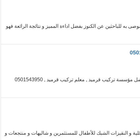
ى به للباحثين عن الكنوز بفضل اداءة المميز و نتائجة الرائعة فهو
افضل مؤسسة تركيب قرميد , معلم تركيب قرميد 0501543950 افضل مؤسسة تركيب قرميد , معلم تركيب قرميد , 0501543950
 عائلية و النقيزات الشبك للأطفال للمستثمرين و شاليهات و منتجعات و