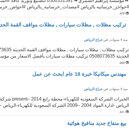
⏪مؤسسة إبراهيم الشمري⏩ 0500331591
حواجز_خرسانيه بالرياض #مصدات_خرسانيه_بالرياض #احواض_خرسان
٨٣٣
تركيب مظلات , مظلات سيارات , مظلات مواقف القمة الحديثة 8073
نذ ٧ سنوات
, في
حراج الرياض
لحديثة 0508073635 تركيب مظلات سيارات بأفضل الاسعار من مؤسسة القمة الحديثة ,...
٥٥٥
مهندس ميكانيكا خبرة 18 عام ابحث عن عمل
نذ ٧ سنوات
, في
حراج الرياض
لرياض -ادارة المواد 2004 –2009 الشركة السعودية للكهرباء-الرياض –الم...
٨٧١
بيع منفاخ جديد منافيخ هوائية