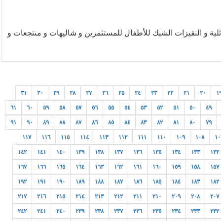
 عائلية و النقيزات الشبك للأطفال للمستثمرين و شاليهات و منتجعات و
٣١
٣٠
٢٩
٢٨
٢٧
٢٦
٢٥
٢٤
٢٣
٢٢
٢١
٢٠
١
٦١
٦٠
٥٩
٥٨
٥٧
٥٦
٥٥
٥٤
٥٣
٥٢
٥١
٥٠
٤٩
٩١
٩٠
٨٩
٨٨
٨٧
٨٦
٨٥
٨٤
٨٣
٨٢
٨١
٨٠
٧٩
١١٧
١١٦
١١٥
١١٤
١١٣
١١٢
١١١
١١٠
١٠٩
١٠٨
١٠
١٤٢
١٤١
١٤٠
١٣٩
١٣٨
١٣٧
١٣٦
١٣٥
١٣٤
١٣٣
١٣٢
١٦٧
١٦٦
١٦٥
١٦٤
١٦٣
١٦٢
١٦١
١٦٠
١٥٩
١٥٨
١٥٧
١٩٢
١٩١
١٩٠
١٨٩
١٨٨
١٨٧
١٨٦
١٨٥
١٨٤
١٨٣
١٨٢
٢١٧
٢١٦
٢١٥
٢١٤
٢١٣
٢١٢
٢١١
٢١٠
٢٠٩
٢٠٨
٢٠٧
٢٤٢
٢٤١
٢٤٠
٢٣٩
٢٣٨
٢٣٧
٢٣٦
٢٣٥
٢٣٤
٢٣٣
٢٣٢