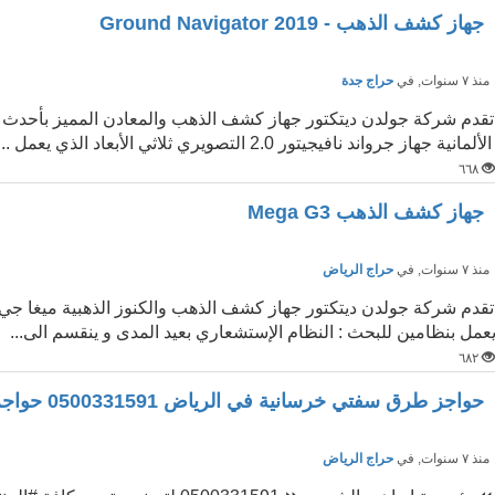
جهاز كشف الذهب - Ground Navigator 2019
نذ ٧ سنوات
, في
حراج جدة
لألمانية جهاز جرواند نافيجيتور 2.0 التصويري ثلاثي الأبعاد الذي يعمل ...
٦٦٨
جهاز كشف الذهب Mega G3
نذ ٧ سنوات
, في
حراج الرياض
عمل بنظامين للبحث : النظام الإستشعاري بعيد المدى و ينقسم الى...
٦٨٢
حواجز طرق سفتي خرسانية في الرياض 0500331591 حواجز خرسانية
نذ ٧ سنوات
, في
حراج الرياض