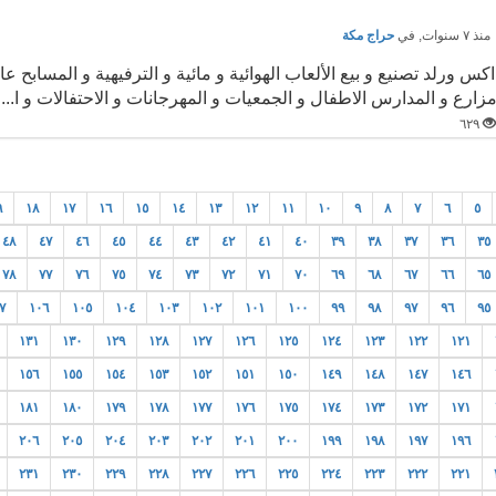
نذ ٧ سنوات
, في
حراج مكة
اكس ورلد تصنيع و بيع الألعاب الهوائية و مائية و الترفيهية و المسابح
زارع و المدارس الاطفال و الجمعيات و المهرجانات و الاحتفالات و ا...
٦٢٩
٩
١٨
١٧
١٦
١٥
١٤
١٣
١٢
١١
١٠
٩
٨
٧
٦
٥
٤٨
٤٧
٤٦
٤٥
٤٤
٤٣
٤٢
٤١
٤٠
٣٩
٣٨
٣٧
٣٦
٣٥
٧٨
٧٧
٧٦
٧٥
٧٤
٧٣
٧٢
٧١
٧٠
٦٩
٦٨
٦٧
٦٦
٦٥
٧
١٠٦
١٠٥
١٠٤
١٠٣
١٠٢
١٠١
١٠٠
٩٩
٩٨
٩٧
٩٦
٩٥
١٣١
١٣٠
١٢٩
١٢٨
١٢٧
١٢٦
١٢٥
١٢٤
١٢٣
١٢٢
١٢١
١٥٦
١٥٥
١٥٤
١٥٣
١٥٢
١٥١
١٥٠
١٤٩
١٤٨
١٤٧
١٤٦
١٨١
١٨٠
١٧٩
١٧٨
١٧٧
١٧٦
١٧٥
١٧٤
١٧٣
١٧٢
١٧١
٢٠٦
٢٠٥
٢٠٤
٢٠٣
٢٠٢
٢٠١
٢٠٠
١٩٩
١٩٨
١٩٧
١٩٦
٢٣١
٢٣٠
٢٢٩
٢٢٨
٢٢٧
٢٢٦
٢٢٥
٢٢٤
٢٢٣
٢٢٢
٢٢١