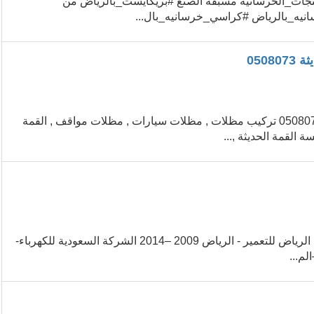
 لتصنيع وتوريد كافة #المنتجات_الخرسانيه مسبقه الصنع #بريكايست_بالرياض من
يه_بالرياض #كراسي_خرسانيه_بال...
050
تركيب مظلات , مظلات سيارات , مظلات مواقف القمة الحديثة 0508073635 تركيب مظلات , مظلات سيارات , مظلات مواقف , القمة
الخبرات الشركة السعودية للكهرباء-محطة رابغ 2014 –present شركة الرياض للتعمير - الرياض 2009 –2014 الشركة السعودية للكهرباء-