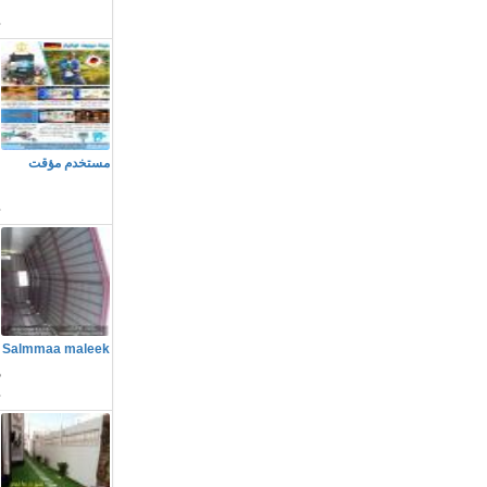
م
مستخدم مؤقت
ا
م
Salmmaa maleek
ه