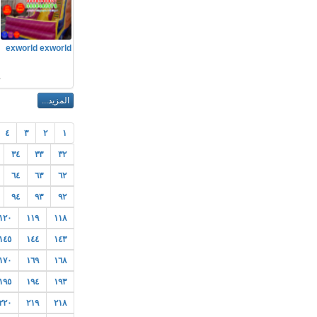
م
exworld exworld
م
٤
٣
٢
١
٣٤
٣٣
٣٢
٦٤
٦٣
٦٢
٩٤
٩٣
٩٢
١٢٠
١١٩
١١٨
١٤٥
١٤٤
١٤٣
١٧٠
١٦٩
١٦٨
١٩٥
١٩٤
١٩٣
٢٢٠
٢١٩
٢١٨