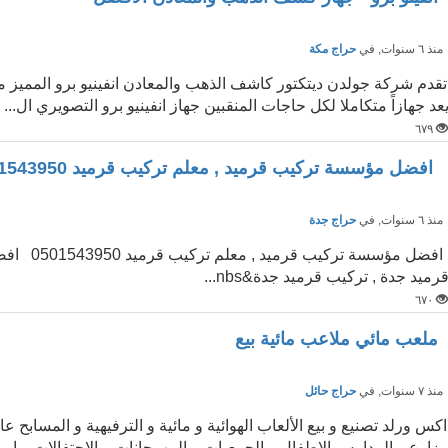
نذ ٦ سنوات
, في
حراج مكة
تقدم شركة جولدن ديتكتور كاشف الذهب والمعادن انفينيو برو المميز موص
عد جهازاً متكاملا لكل حاجات المنقبين جهاز انفينيو برو التصويري ال...
٦٧٩
افضل مؤسسة تركيب قرميد , معلم تركيب قرميد 0501543950
نذ ٦ سنوات
, في
حراج جدة
رميد جدة , تركيب قرميد جدة&nbs...
٦٧٠
ملعب مائي ملاعب مائية بيع
نذ ٧ سنوات
, في
حراج حائل
اكس ورلد تصنيع و بيع الألعاب الهوائية و مائية و الترفيهية و المسابح
زارع و المدارس الاطفال و الجمعيات و المهرجانات و الاحتفالات و ا...