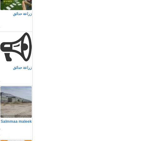
م
زراعة حدائق
h
م
زراعة حدائق
h
م
Salmmaa maleek
ه