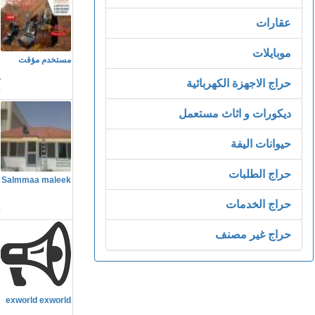
عقارات
م
موبايلات
مستخدم مؤقت
ي
حراج الاجهزة الكهربائية
ديكورات و اثاث مستعمل
حيوانات اليفة
م
حراج الطلبات
Salmmaa maleek
ق
حراج الخدمات
حراج غير مصنف
م
exworld exworld
م