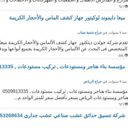
٦٤٦
ميغا دايموند لوكيتور جهاز كشف الماس والأحجار الكريمة
نذ ٧ سنوات
, في
حراج شعبة نصاب
تقدم شركة جولدن ديتكتور جهاز كشف الألماس والأحجار الكريمة ميغا 
لمتخصص فى البحث عن الألماس والأحجار الكريمة بجميع أنواعها وبدقة
٥٨٤
مؤسسة بناء هناجر ومستودعات , تركيب مستودعات , 0509913335
نذ ٧ سنوات
, في
حراج الرياض
ناجر ومستودعات الرياض بسعر بأفضل سعر للمتر الواحد م...
٦٤٦
شركة تنسيق حدائق عشب صناعي عشب جداري 0553268634