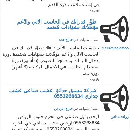
في إنشاء ملاعب كرة القدم ...
٥٤٨
طوِّر قدراتك في الحاسب الآلي وادْعَم
مؤهِّلاتك بشهَادات مُعتمد
منذ ٦ سنوات
, في
حراج جدة
تطبيقات الحاسب الآلي Office طوِّر قدراتك في
marketing emoo
الحاسب الآلي وادْعَم مؤهِّلاتك بشهَادات مُعتمدة دورة
إدخال البيانات ومعالجة النصوص (6 أشهر) دورة
استخدام الحاسب في الأعمال المكتبية (3 أشهر)
دورة ت...
٥٥٥
شركة تنسيق حدائق عشب صناعي عشب
جداري 0553268634
منذ ٦ سنوات
, في
حراج الرياض
ارخص ثيل صناعي حي الحزم جنوب الرياض
زراعة حدائق
0553268634 ارخص عشب صناعي حي الحزم
جنوب الرياض 0553268634 ارقام شركة تنسيق