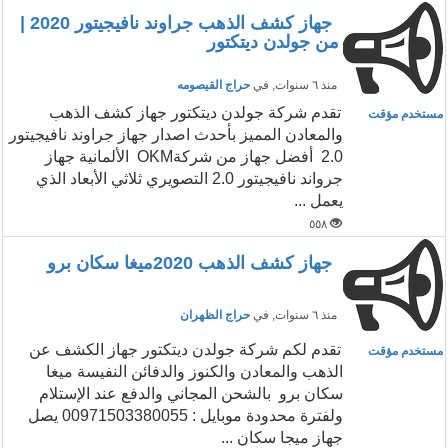
جهاز كشف الذهب جراوند نافيجيتور 2020 |
من جولدن ديتكتور
منذ ٦ سنوات
, في
حراج القيصومه
تقدم شركة جولدن ديتكتور جهاز كشف الذهب
مستخدم مؤقت
والمعادن المميز بأحدث اصدار جهاز جراوند نافيجيتور
2.0 أفضل جهاز من شركةOKM الألمانية جهاز
جرواند نافيجيتور 2.0 التصويري ثلاثي الأبعاد الذي
يعمل ...
٥٥٨
جهاز كشف الذهب 2020ميغا سكان برو
منذ ٦ سنوات
, في
حراج الظهران
تقدم لكم شركة جولدن ديتكتور جهاز الكشف عن
مستخدم مؤقت
الذهب والمعادن والكنوز والدفائن النفيسة ميغا
سكان برو بالشحن المجاني والدفع عند الإستلام
ولفترة محدودة موبايل : 00971503380055 يصل
جهاز ميجا سكان ...