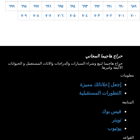
٦٩٩
٦٩٨
٦٩٧
٦٩٦
٦٩٥
٦٩٤
٦٩٣
٦٩٢
٦٩١
٦٩٠
٦٨٩
٧٠٩
٧٠٨
٧٠٧
٧٠٦
٧٠٥
٧٠٤
٧٠٣
٧٠٢
٧٠١
٧٠٠
حراج هاجيما المجاني
حراج هاجيما لبيع وشراء السيارات والدراجات والاثاث المستعمل و الحيوانات
الأليفة وغيرها.
معلومات
إجعل إعلاناتك مميزة
التطورات المستقبلية
المتابعة
فيس بوك
تويتر
يوتيوب
القواعد