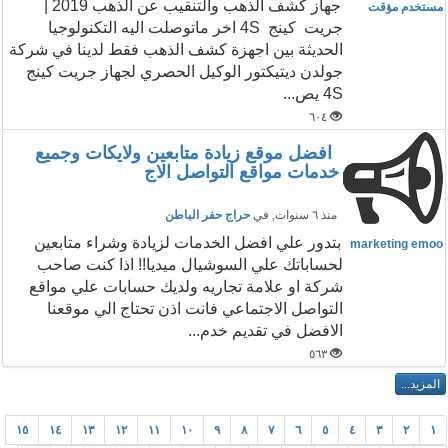
جهاز كشف الذهب والتنقيب عن الذهب 2019 |
مستخدم مؤقت
جريت كينج 4S اخر ماتوصلت اليه التكنولوجيا
الحديثة بين اجهزة كشف الذهب فقط لدينا في شركة
جولدن ديتيكتور الوكيل الحصري لجهاز جريت كينج
4S يص...
٦٠٤
افضل موقع زيادة متابعين ولايكات وجميع
خدمات مواقع التواصل الاج
منذ ٦ سنوات
, في
حراج حفر الباطن
بتدور علي افضل الخدمات لزيادة وشراء متابعين
marketing emoo
لحساباتك علي السوشيال ميديا!! اذا كنت صاحب
شركة او علامة تجاريه ولديك حسابات علي مواقع
التواصل الاجتماعي فانت اذن تحتاج الي موقعنا
الافضل في تقديم خدم...
٥٦٣
١٥
١٤
١٣
١٢
١١
١٠
٩
٨
٧
٦
٥
٤
٣
٢
١