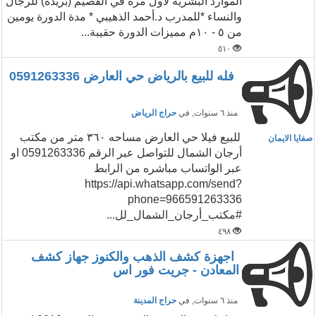
الموارد البشرية لأول مره في القصيم (بريده) للرجال
والنساء *للمدرب د.أحمد الذهيبي * مدة الدورة يومين
من ٥ - ١٠م مميزات الدورة حقيبة...
٥١٠
فله للبيع بالرياض حي العارض 0591263336
منذ ٦ سنوات
, في
حراج الرياض
للبيع فيلا حي العارض مساحه ٣٦٠ متر من مكتب
صفايا الايمان
أرجان الشمال للتواصل عبر الرقم 0591263336 او
عبر الواتساب مباشره من الرابط
https://api.whatsapp.com/send?
phone=966591263336
#مكتب_أرجان_الشمال_لل...
٤٩٨
اجهزة كشف الذهب والكنوز جهاز كشف
المعادن - جريت فور اس
منذ ٦ سنوات
, في
حراج المدينة