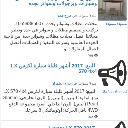
وسيارات وبرجولات وسواتر بجده
منذ ٦ سنوات
, في
حراج جدة
محلات مظلات وسواتر بجدة -0559885007 لـ
مسوقة مسوقة
تركيب و تصميم مظلات و سواتر في جدة وتعتبر
محلاتنا افضل محلات مظلات وسواتر جدة من ناحية
الجودة العالمية وسرعة التنفيذ والضمانات أفضل
اعمال المقاولات و...
٧٥٤
للبيع: 2017 أشهر قليلة سيارة لكزس LX
570 4x4
منذ ٦ سنوات
, في
حراج الظهران
للبيع: 2017 أشهر قليلة سيارة لكزس LX 570 4x4
Safeer Ahmed
نوع الوقود: البنزين (البنزين) اللون الخارجي: Starfire
Pearl (أبيض) اللون الداخلي: أسود مجموعة الدفع:
4WD ناقل الحركة: أوتوماتيكي 8 سرعا...
٥٨٨