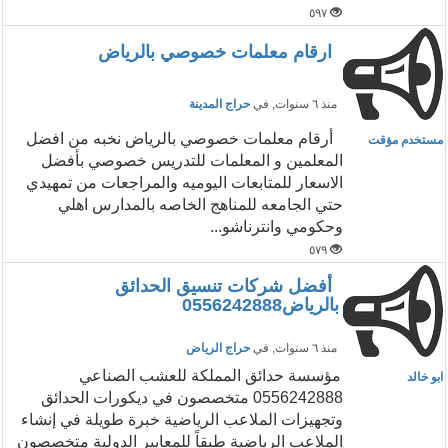
٥٩٧
ارقام معلمات خصوصي بالرياض
منذ ٦ سنوات
, في
حراج المدينة
أرقام معلمات خصوصي بالرياض نخبه من افضل
مستخدم مؤقت
المعلمين و المعلمات للتدريس خصوصي بأفضل
الاسعار للمتابعات اليوميه والمراجعات من تمهيدي
حتي الجامعه للمناهج الخاصه بالمدارس اهلي
وحكومي وانترناشو...
٥٧٩
أفضل شركات تنسيق الحدائق
بالرياض0556242888
منذ ٦ سنوات
, في
حراج الرياض
مؤسسة حدائق المملكة للعشب الصناعي
ابو خالد
0556242888 متخصصون في ديكورات الحدائق
وتجهيزات الملاعب الرياضية خبرة طويلة في إنشاء
الملاعب الرياضية طبقاً للمعايير الدولية متخصصون