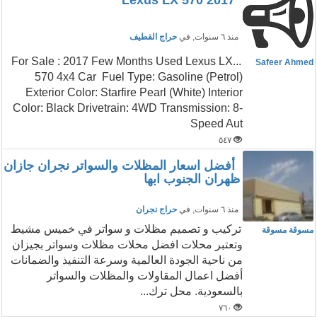
2017 Lexus LX 570
منذ ٦ سنوات
, في
حراج القطيف
...For Sale : 2017 Few Months Used Lexus LX
Safeer Ahmed
570 4x4 Car Fuel Type: Gasoline (Petrol)
Exterior Color: Starfire Pearl (White) Interior
Color: Black Drivetrain: 4WD Transmission: 8-
Speed Aut
٥٤٧
أفضل اسعار المظلات والسواتر نجران جازان
ظهران الجنوب ابها
منذ ٦ سنوات
, في
حراج نجران
تركيب و تصميم مظلات و سواتر في خميس مشيط
مسوقة مسوقة
وتعتبر محلات افضل محلات مظلات وسواتر بجيزان
من ناحية الجودة العالمية وسرعة التنفيذ والضمانات
أفضل اعمال المقاولات والمظلات والسواتر
بالسعودية. محل ترك...
٧٦٠