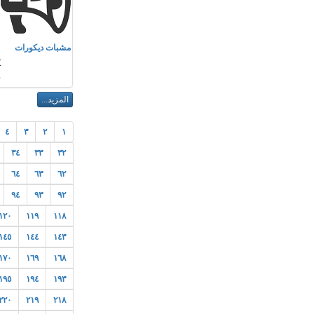
م
مشبات ديكورات
.
٤
٣
٢
١
٣٤
٣٣
٣٢
٦٤
٦٣
٦٢
٩٤
٩٣
٩٢
١٢٠
١١٩
١١٨
١٤٥
١٤٤
١٤٣
١٧٠
١٦٩
١٦٨
١٩٥
١٩٤
١٩٣
٢٢٠
٢١٩
٢١٨