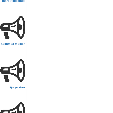
marketing emoo
م
م
Salmmaa maleek
5
م
مستخدم مؤقت
ا