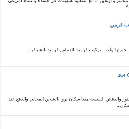
20 م من واحة التميز للتدريب مباشر و أونلاين ... مع إمكانية تسهيلات فى السداد باعتماد امريكى
يد بالشرقية , 0534388185 , تركيب قرميد بجميع انواعه , تركيب قرميد بالدمام , قرميد بالشرقية ,
 برو
ز والدفائن النفيسة ميغا سكان برو بالشحن المجاني والدفع عند