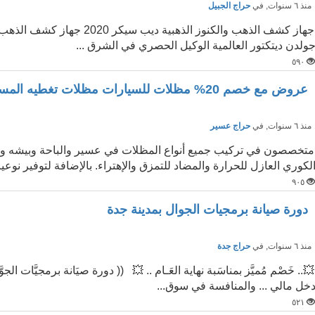
نذ ٦ سنوات
, في
حراج الجبيل
ولدن ديتكتور العالمية الوكيل الحصري في الشرق ...
٥٩٠
عروض مع خصم 20% مظلات للسيارات مظلات تغطيه المسابح -مظلات خزان
نذ ٦ سنوات
, في
حراج عسير
متخصصون في تركيب جميع أنواع المظلات في عسير والباحة وبيشه وج
لكوري العازل للحرارة والمضاد للتمزق والإهتراء. بالإضافة لتوفير نوعي
٩٠٥
دورة صيانة برمجيات الجوال بمدينة جدة
نذ ٦ سنوات
, في
حراج جدة
خل مالي ... والمنافسة في سوق...
٥٢١