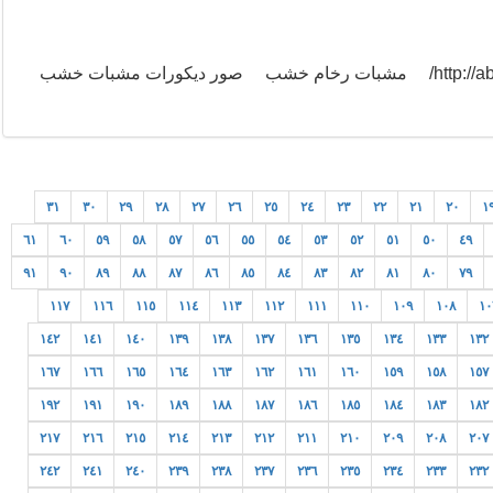
مشبات http://abjdhoaz16.xtgem.com/ http://abjdhoaz200.blogspot.com/ مشبات رخام خشب صور ديكورات مشبات خشب
٣١
٣٠
٢٩
٢٨
٢٧
٢٦
٢٥
٢٤
٢٣
٢٢
٢١
٢٠
١
٦١
٦٠
٥٩
٥٨
٥٧
٥٦
٥٥
٥٤
٥٣
٥٢
٥١
٥٠
٤٩
٩١
٩٠
٨٩
٨٨
٨٧
٨٦
٨٥
٨٤
٨٣
٨٢
٨١
٨٠
٧٩
١١٧
١١٦
١١٥
١١٤
١١٣
١١٢
١١١
١١٠
١٠٩
١٠٨
١٠
١٤٢
١٤١
١٤٠
١٣٩
١٣٨
١٣٧
١٣٦
١٣٥
١٣٤
١٣٣
١٣٢
١٦٧
١٦٦
١٦٥
١٦٤
١٦٣
١٦٢
١٦١
١٦٠
١٥٩
١٥٨
١٥٧
١٩٢
١٩١
١٩٠
١٨٩
١٨٨
١٨٧
١٨٦
١٨٥
١٨٤
١٨٣
١٨٢
٢١٧
٢١٦
٢١٥
٢١٤
٢١٣
٢١٢
٢١١
٢١٠
٢٠٩
٢٠٨
٢٠٧
٢٤٢
٢٤١
٢٤٠
٢٣٩
٢٣٨
٢٣٧
٢٣٦
٢٣٥
٢٣٤
٢٣٣
٢٣٢