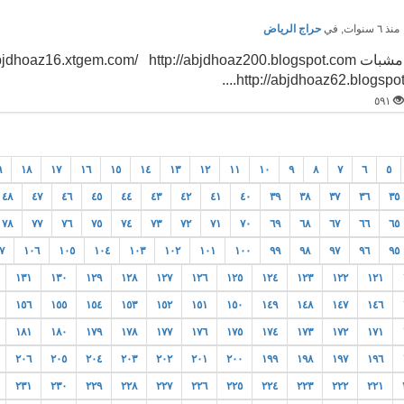
نذ ٦ سنوات
, في
حراج الرياض
http://abjdhoaz62.blogspot...
٥٩١
٩
١٨
١٧
١٦
١٥
١٤
١٣
١٢
١١
١٠
٩
٨
٧
٦
٥
٤٨
٤٧
٤٦
٤٥
٤٤
٤٣
٤٢
٤١
٤٠
٣٩
٣٨
٣٧
٣٦
٣٥
٧٨
٧٧
٧٦
٧٥
٧٤
٧٣
٧٢
٧١
٧٠
٦٩
٦٨
٦٧
٦٦
٦٥
٧
١٠٦
١٠٥
١٠٤
١٠٣
١٠٢
١٠١
١٠٠
٩٩
٩٨
٩٧
٩٦
٩٥
١٣١
١٣٠
١٢٩
١٢٨
١٢٧
١٢٦
١٢٥
١٢٤
١٢٣
١٢٢
١٢١
١٥٦
١٥٥
١٥٤
١٥٣
١٥٢
١٥١
١٥٠
١٤٩
١٤٨
١٤٧
١٤٦
١٨١
١٨٠
١٧٩
١٧٨
١٧٧
١٧٦
١٧٥
١٧٤
١٧٣
١٧٢
١٧١
٢٠٦
٢٠٥
٢٠٤
٢٠٣
٢٠٢
٢٠١
٢٠٠
١٩٩
١٩٨
١٩٧
١٩٦
٢٣١
٢٣٠
٢٢٩
٢٢٨
٢٢٧
٢٢٦
٢٢٥
٢٢٤
٢٢٣
٢٢٢
٢٢١