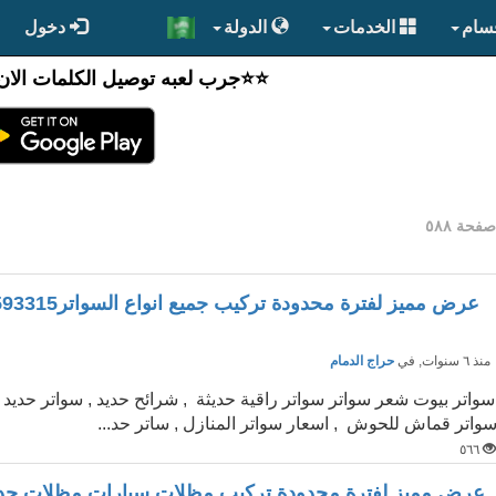
قسام
الخدمات
الدولة
دخول
⭐️⭐جرب لعبه توصيل الكلمات الان
فحة ٥٨٨
عرض مميز لفترة محدودة تركيب جميع انواع السواتر0530593315
نذ ٦ سنوات
, في
حراج الدمام
سواتر بيوت شعر سواتر سواتر راقية حديثة , شرائح حديد , سواتر حديد م
واتر قماش للحوش , اسعار سواتر المنازل , ساتر حد...
٥٦٦
عرض مميز لفترة محدودة تركيب مظلات سيارات مظلات حدا