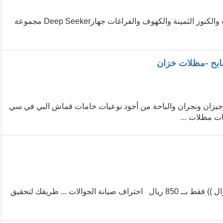
جهاز كشف الذهب والكنوز الذهبية ديب سيكر 2020 جهاز كشف الذهب والكنوز الثمينة والكهوف والفراغات جهازDeep Seeker مجموعة
يزان ونجران والباحة من أجود نوعيات خامات قماش البي في سي
ات مظلات ...
💥.. خَصْم مُميَّز بمناسَبة نهاية العَـام .. 💥 (( دورة صيَانة برمجيَّات الجوَّال )) فقط بــ 850 ريال احتراف صيانة الجوالات ... طريقك لتحقيق