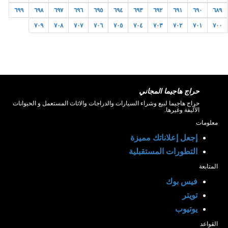
٦٩٩
٦٩٨
٦٩٧
٦٩٦
٦٩٥
٦٩٤
٦٩٣
٦٩٢
٦٩١
٦٩٠
٦٨٩
٧٠٩
٧٠٨
٧٠٧
٧٠٦
٧٠٥
٧٠٤
٧٠٣
٧٠٢
٧٠١
٧٠٠
حراج هاجيما المجاني
حراج هاجيما لبيع وشراء السيارات والدراجات والاثاث المستعمل و الحيوانات
الأليفة وغيرها.
معلومات
إجعل إعلاناتك مميزة
التطورات المستقبلية
المتابعة
فيس بوك
تويتر
يوتيوب
القواعد