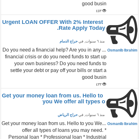
good busin
٤٥٣
Urgent LOAN OFFER With 2% Interest
Rate Apply Today.
منذ ٦ سنوات
, في
حراج الدمام
... Do you need a financial help? Are you in any
OsmanIb Ibrahim
financial crisis or do you need funds to start up
your own business? Do you need funds to
settle your debt or pay off your bills or start a
good busin
٤٣٣
Get your money loan from us. Hello to
you We offer all types o
منذ ٦ سنوات
, في
حراج الرياض
...Get your money loan from us. Hello to you We
OsmanIb Ibrahim
offer all types of loans you may need. *
Personal loan * Professional loan * Industrial