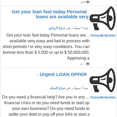
٤٦٦
Get your loan fast today Personal
loans are available very
منذ ٦ سنوات
, في
حراج الرياض
...Get your loan fast today Personal loans are
OsmanIb Ibrahim
available very easy and fast to process with
short periods / or very easy conditions. You can
borrow less than $ 5,000 or up to $ 50,000,000.
Approving a
٤٠٠
Urgent LOAN OFFER .
منذ ٦ سنوات
, في
حراج الدمام
... Do you need a financial help? Are you in any
OsmanIb Ibrahim
financial crisis or do you need funds to start up
your own business? Do you need funds to
settle your debt or pay off your bills or start a