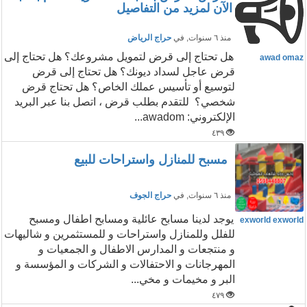
الآن لمزيد من التفاصيل
منذ ٦ سنوات
, في
حراج الرياض
هل تحتاج إلى قرض لتمويل مشروعك؟ هل تحتاج إلى
awad omaz
قرض عاجل لسداد ديونك؟ هل تحتاج إلى قرض
لتوسيع أو تأسيس عملك الخاص؟ هل تحتاج قرض
شخصي؟ للتقدم بطلب قرض ، اتصل بنا عبر البريد
الإلكتروني: awadom...
٤٣٩
مسبح للمنازل واستراحات للبيع
منذ ٦ سنوات
, في
حراج الجوف
يوجد لدينا مسابح عائلية ومسابح اطفال ومسبح
exworld exworld
للفلل وللمنازل واستراحات و للمستثمرين و شاليهات
و منتجعات و المدارس الاطفال و الجمعيات و
المهرجانات و الاحتفالات و الشركات و المؤسسة و
البر و مخيمات و مخي...
٤٧٩