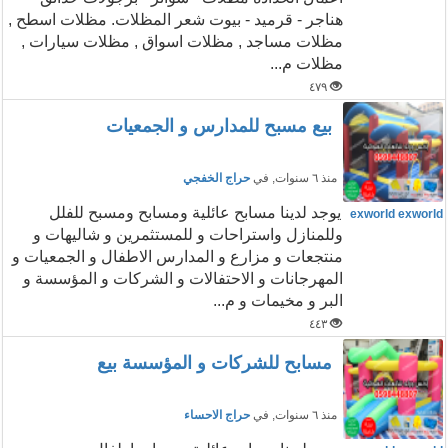
هناجر - قرميد - بيوت شعر المظلات. مظلات اسطح ,
مظلات مساجد , مظلات اسواق , مظلات سيارات ,
مظلات م...
٤٧٩
بيع مسبح للمدارس و الجمعيات
منذ ٦ سنوات
, في
حراج الخفجي
يوجد لدينا مسابح عائلية ومسابح ومسبح للفلل
exworld exworld
وللمنازل واستراحات و للمستثمرين و شاليهات و
منتجعات و مزارع و المدارس الاطفال و الجمعيات و
المهرجانات و الاحتفالات و الشركات و المؤسسة و
البر و مخيمات و م...
٤٤٣
مسابح للشركات و المؤسسة بيع
منذ ٦ سنوات
, في
حراج الاحساء