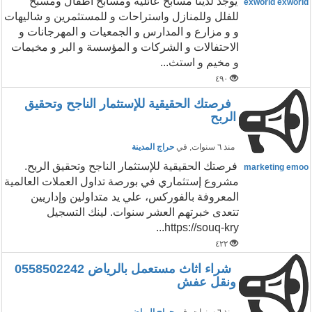
يوجد لدينا مسابح عائلية ومسابح اطفال ومسبح
exworld exworld
للفلل وللمنازل واستراحات و للمستثمرين و شاليهات
و و مزارع و المدارس و الجمعيات و المهرجانات و
الاحتفالات و الشركات و المؤسسة و البر و مخيمات
و مخيم و استث...
٤٩٠
فرصتك الحقيقية للإستثمار الناجح وتحقيق
الربح
منذ ٦ سنوات
, في
حراج المدينة
فرصتك الحقيقية للإستثمار الناجح وتحقيق الربح.
marketing emoo
مشروع إستثماري في بورصة تداول العملات العالمية
المعروفة بالفوركس، علي يد متداولين وإداريين
تتعدى خبرتهم العشر سنوات. لينك التسجيل
https://souq-kry...
٤٢٢
شراء اثاث مستعمل بالرياض 0558502242
ونقل عفش