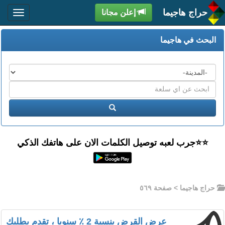
حراج هاجيما
إعلن مجانا
البحث في هاجيما
المدن
اكتب
عبارة
ابحث
البحث
⭐️⭐جرب لعبه توصيل الكلمات الان على هاتفك الذكي
حراج هاجيما
> صفحة ٥٦٩
عرض القرض بنسبة 2 ٪ سنويا ، تقدم بطلبك