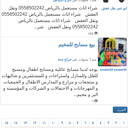
منذ ٦ سنوات
, في
حراج الرياض
شراء اثاث مستعمل بالرياض 0558502242 ونقل
ابو عمر نقل عفش
العفش شراء اثاث مستعمل بالرياض 0558502242
ونقل العفش شراء اثاث مستعمل بالرياض
0558502242 ونقل العفش شر...
٤٨٤
بيع مسابح للمخيم
منذ ٦ سنوات
, في
حراج جدة
يوجد لدينا مسابح عائلية ومسابح اطفال ومسبح
exworld exworld
للفلل وللمنازل واستراحات و للمستثمرين و شاليهات
و منتجعات و مزارع و المدارس الاطفال و الجمعيات
و المهرجانات و الاحتفالات و الشركات و المؤسسة و
البر و مخيم...
٦
١٥
١٤
١٣
١٢
١١
١٠
٩
٨
٧
٦
٥
٤
٣
٢
١