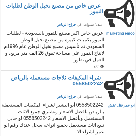
عرض خاص من مصنع نخيل الوطن لطلبات
التمور
منذ ٦ سنوات
, في
حراج الرياض
عرض خاص اكبر مصنع للتمور بالسعودية - لطلبات
marketing emoo
التمور بكميات كبيرة من مصنع نخيل الوطن
السعودي تم تأسيس مصنع نخيل الوطن عام 1996م
لانتاج التمور علي مساحة تفوق 26 الف متر مربع، و
العمل في تطور...
٤٩٦
شراء المكيفات ثلاجات مستعمله بالرياض
0558502242
منذ ٦ سنوات
, في
حراج الرياض
0558502242 أبو البشير لشراء المكيفات المستعملة
ابو عمر نقل عفش
بالرياض بأفضل الاسعار ونشتري جميع الاثاث
المستعمل وبأفضل الاسعار 0558502242 لو حابي
تبيع اثاث مستعمل بجميع انواعه سجل عندك رقم ابو
عمر لشراء الا...