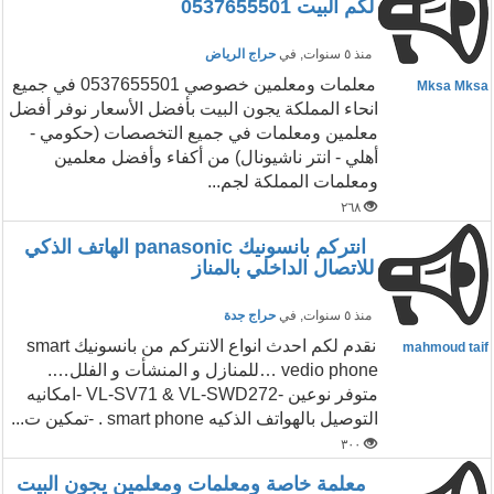
لكم البيت 0537655501
منذ ٥ سنوات
, في
حراج الرياض
معلمات ومعلمين خصوصي 0537655501 في جميع
Mksa Mksa
انحاء المملكة يجون البيت بأفضل الأسعار نوفر أفضل
معلمين ومعلمات في جميع التخصصات (حكومي -
أهلي - انتر ناشيونال) من أكفاء وأفضل معلمين
ومعلمات المملكة لجم...
٢٦٨
انتركم بانسونيك panasonic الهاتف الذكي
للاتصال الداخلي بالمناز
منذ ٥ سنوات
, في
حراج جدة
نقدم لكم احدث انواع الانتركم من بانسونيك smart
mahmoud taif
vedio phone …للمنازل و المنشأت و الفلل….
متوفر نوعين -VL-SV71 & VL-SWD272 -امكانيه
التوصيل بالهواتف الذكيه smart phone . -تمكين ت...
٣٠٠
معلمة خاصة ومعلمات ومعلمين يجون البيت