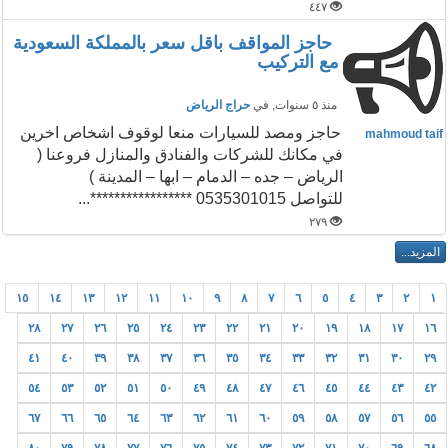
٤٤٧
حاجز المواقف باقل سعر بالمملكة السعودية
مع التركيب
منذ ٥ سنوات
, في
حراج الرياض
حاجز ومصد للسيارات منعا لوقوف اشخاص اخرين
mahmoud taif
في مكانك للشركات والفنادق والمنازل فروعنا (
الرياض – جده – الدمام – ابها – المدينة )
للتواصل 0535301015 *****************...
٢٧٩
١٥
١٤
١٣
١٢
١١
١٠
٩
٨
٧
٦
٥
٤
٣
٢
١
٢٨
٢٧
٢٦
٢٥
٢٤
٢٣
٢٢
٢١
٢٠
١٩
١٨
١٧
١٦
٤١
٤٠
٣٩
٣٨
٣٧
٣٦
٣٥
٣٤
٣٣
٣٢
٣١
٣٠
٢٩
٥٤
٥٣
٥٢
٥١
٥٠
٤٩
٤٨
٤٧
٤٦
٤٥
٤٤
٤٣
٤٢
٦٧
٦٦
٦٥
٦٤
٦٣
٦٢
٦١
٦٠
٥٩
٥٨
٥٧
٥٦
٥٥