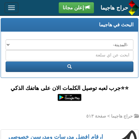
حراج هاجيما
إعلن مجانا
البحث في هاجيما
المدن
اكتب
عبارة
ابحث
البحث
⭐️⭐جرب لعبه توصيل الكلمات الان على هاتفك الذكي
حراج هاجيما
> صفحة ٥١٣
ارقام افضل مدرسات ومدرسين خصوصي