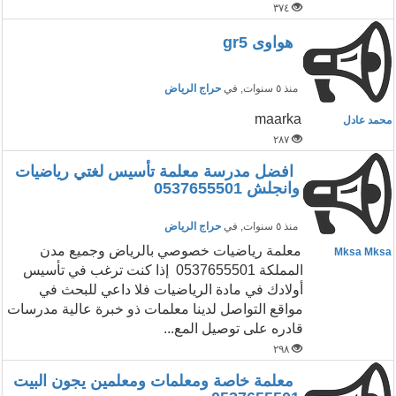
٣٧٤
هواوى gr5
منذ ٥ سنوات
, في
حراج الرياض
maarka
محمد عادل
٢٨٧
افضل مدرسة معلمة تأسيس لغتي رياضيات
وانجلش 0537655501
منذ ٥ سنوات
, في
حراج الرياض
معلمة رياضيات خصوصي بالرياض وجميع مدن
Mksa Mksa
المملكة 0537655501 إذا كنت ترغب في تأسيس
أولادك في مادة الرياضيات فلا داعي للبحث في
مواقع التواصل لدينا معلمات ذو خبرة عالية مدرسات
قادره على توصيل المع...
٢٩٨
معلمة خاصة ومعلمات ومعلمين يجون البيت