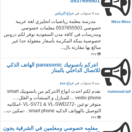
0537655501
منذ ٥ سنوات
, في
حراج الرياض
مدرسة معلمة رياضيات انجليزي لغة عربية
Mksa Mksa
خصوصي 0537655501 معلمات خصوصي
ومدرسات في كافة مدن السعودية نوفر لكم دروس
خصوصية بمكة المكرمة بأسعار معقولة جدا غير
مبالغ بها مقارنة بال...
٣٢٧
انتركم بانسونيك panasonic الهاتف الذكي
للاتصال الداخلي بالمناز
منذ ٥ سنوات
, في
حراج جدة
نقدم لكم احدث انواع الانتركم من بانسونيك smart
mahmoud taif
vedio phone …للمنازل و المنشأت و الفلل….
متوفر نوعين -VL-SV71 & VL-SWD272 -امكانيه
التوصيل بالهواتف الذكيه smart phone . -تمكين ت...
٣٢٢
معلمه خصوصي ومعلمين في الشرقية يجون