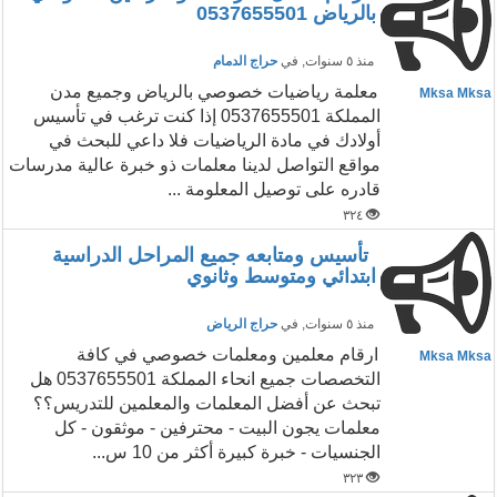
بالرياض 0537655501
منذ ٥ سنوات
, في
حراج الدمام
معلمة رياضيات خصوصي بالرياض وجميع مدن
Mksa Mksa
المملكة 0537655501 إذا كنت ترغب في تأسيس
أولادك في مادة الرياضيات فلا داعي للبحث في
مواقع التواصل لدينا معلمات ذو خبرة عالية مدرسات
قادره على توصيل المعلومة ...
٣٢٤
تأسيس ومتابعه جميع المراحل الدراسية
ابتدائي ومتوسط وثانوي
منذ ٥ سنوات
, في
حراج الرياض
ارقام معلمين ومعلمات خصوصي في كافة
Mksa Mksa
التخصصات جميع انحاء المملكة 0537655501 هل
تبحث عن أفضل المعلمات والمعلمين للتدريس؟؟
معلمات يجون البيت - محترفين - موثقون - كل
الجنسيات - خبرة كبيرة أكثر من 10 س...
٣٢٣