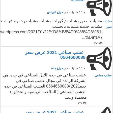
منذ ٥ سنوات
, في
حراج الرياض
مشبات صورمشبات ديكورات مشبات مشبات رخام مشبات حج
مشبات
مشبات جديده مشبات بالخشب
صور
76.wordpress.com/2021/01/22/%D8%B5%D9%88%D8%B1-
%D8%A7...
٣٠١
عشب صناعي 2021 عرض سعر
0564660088
منذ ٥ سنوات
, في
حراج جدة
عشب صناعي في جده الثيل الصناعي في جده هي
عشب صناعي
الشركة الرائدة في مجال عشب صناعي في
جده2021 \0564660088 العشب الصناعي في جده
العشب الصناعي ( للملاعب الرياضية والحدائق )
معتمدة وب...
٣٣٨
عشب صناعي 2021 عرض سعر