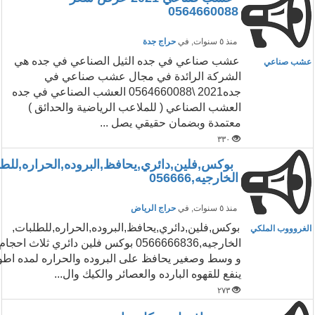
0564660088
منذ ٥ سنوات
, في
حراج جدة
عشب صناعي في جده الثيل الصناعي في جده هي
عشب صناعي
الشركة الرائدة في مجال عشب صناعي في
جده2021 \0564660088 العشب الصناعي في جده
العشب الصناعي ( للملاعب الرياضية والحدائق )
معتمدة وبضمان حقيقي يصل ...
٣٣٠
بوكس,فلين,دائري,يحافظ,البروده,الحراره,للطل
الخارجيه,056666
منذ ٥ سنوات
, في
حراج الرياض
بوكس,فلين,دائري,يحافظ,البروده,الحراره,للطلبات,
الغروووب الملكي
الخارجيه,0566666836 بوكس فلين دائري ثلاث احج
و وسط وصغير يحافظ على البروده والحراره لمده اط
ينفع للقهوه البارده والعصائر والكيك وال...
٢٧٣