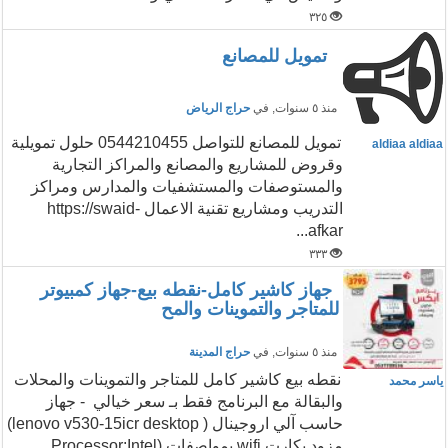
٣٢٥
تمويل للمصانع
منذ ٥ سنوات
, في
حراج الرياض
تمويل للمصانع للتواصل 0544210455 حلول تمويلية
aldiaa aldiaa
وقروض للمشاريع والمصانع والمراكز التجارية
والمستوصفات والمستشفيات والمدارس ومراكز
التدريب ومشاريع تقنية الاعمال https://swaid-
afkar...
٣٣٣
جهاز كاشير كامل-نقطه بيع-جهاز كمبيوتر
للمتاجر والتموينات والمح
منذ ٥ سنوات
, في
حراج المدينة
نقطه بيع كاشير كامل للمتاجر والتموينات والمحلات
ياسر محمد
والبقالة مع البرنامج فقط بـ سعر خيالي - جهاز
حاسب آلي اروجينال ( lenovo v530-15icr desktop)
مزود بكارت wifi بمواصفات (Processor:Intel ...