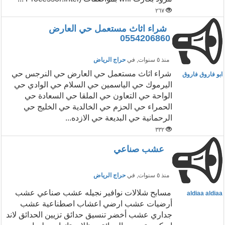
٢٦٧
شراء اثاث مستعمل حي العارض
0554206860
منذ ٥ سنوات
, في
حراج الرياض
شراء اثاث مستعمل حي العارض حي النرجس حي
ابو فاروق فاروق
اليرموك حي الياسمين حي السلام حي الوادي حي
الواحة حي التعاون حي الملقا حي السعادة حي
الحمراء حي الحزم حي الخالدية حي الخليج حي
الرحمانية حي البديعة حي الازده...
٣٣٢
عشب صناعي
منذ ٥ سنوات
, في
حراج الرياض
مسابح شلالات نوافير نجيله عشب صناعي عشب
aldiaa aldiaa
أرضيات عشب ارضي اعشاب اصطناعية عشب
جداري عشب أخضر تنسيق حدائق تزيين الحدائق لاند