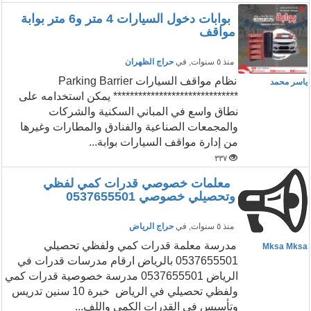
بوابات دخول السيارات 4 متر و6 متر بوابة
مواقف
منذ ٥ سنوات
, في
حراج الظهران
نظام مواقف السيارات Parking Barrier
ياسر محمد
****************************** يمكن استخدامه على
نطاق واسع في المباني السكنية والشركات
والمجمعات الصناعية والفنادق والمطارات وغيرها
من إدارة مواقف السيارات بوابة...
٣٣٧
معلمات خصوصي قدرات كمي لفظي
وتحصيلي خصوصي 0537655501
منذ ٥ سنوات
, في
حراج الرياض
مدرسة معلمة قدرات كمي ولفظي تحصيلي
Mksa Mksa
0537655501 بالرياض ارقام مدرسات قدرات في
الرياض 0537655501 مدرسة خصوصية قدرات كمي
ولفظي تحصيلي في الرياض خبرة 10 سنين تدريس
وتأسيس في القدرات الكمي واللف...