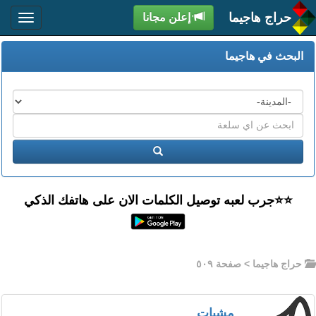
حراج هاجيما
إعلن مجانا
البحث في هاجيما
المدن
اكتب
عبارة
ابحث
البحث
⭐️⭐جرب لعبه توصيل الكلمات الان على هاتفك الذكي
حراج هاجيما
> صفحة ٥٠٩
مشبات