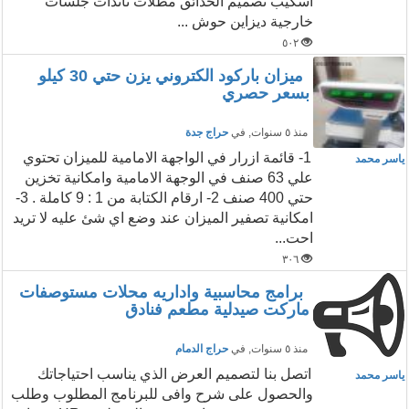
اسكيب تصميم الحدائق مظلات تاندات جلسات
خارجية ديزاين حوش ...
٥٠٢
ميزان باركود الكتروني يزن حتي 30 كيلو
بسعر حصري
منذ ٥ سنوات
, في
حراج جدة
1- قائمة ازرار في الواجهة الامامية للميزان تحتوي
ياسر محمد
علي 63 صنف في الوجهة الامامية وامكانية تخزين
حتي 400 صنف 2- ارقام الكتابة من 1 : 9 كاملة . 3-
امكانية تصفير الميزان عند وضع اي شئ عليه لا تريد
احت...
٣٠٦
برامج محاسبية واداريه محلات مستوصفات
ماركت صيدلية مطعم فنادق
منذ ٥ سنوات
, في
حراج الدمام
اتصل بنا لتصميم العرض الذي يناسب احتياجاتك
ياسر محمد
والحصول على شرح وافى للبرنامج المطلوب وطلب