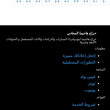
٧٠٩
٧٠٨
٧٠٧
٧٠٦
٧٠٥
٧٠٤
٧٠٣
٧٠٢
٧٠١
٧٠٠
حراج هاجيما المجاني
حراج هاجيما لبيع وشراء السيارات والدراجات والاثاث المستعمل و الحيوانات
الأليفة وغيرها.
معلومات
إجعل إعلاناتك مميزة
التطورات المستقبلية
المتابعة
فيس بوك
تويتر
يوتيوب
القواعد
شروط الخدمة