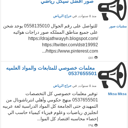
صور افضل سيكل رياضي
منذ ٥ سنوات
, في
حراج الرياض
للتواصل على رقم الجوال 0558135010 يوجد شحن
مشبات صور
على جميع مناطق المملكه صور دراجات هوائيه
https://drajathwayyh.blogspot.com/
https://twitter.com/dstr19992
https://www.pinterest.com/...
٤٨١
معلمات خصوصي للمتابعات والمواد العلميه
0537655501
منذ ٥ سنوات
, في
حراج الرياض
توفير معلمات خصوصي كل التخصصات
Mksa Mksa
0537655501 منهج حكومي وأهلي انترناشونال من
التمهيدي حتى الجامعة كل المواد الدراسية لغة عربيه
انجليزي رياضيات وعلوم فيزياء كيمياء حاسب الي
إحصاء محاسبه اقتصاد كل الموا...
٢٩٤