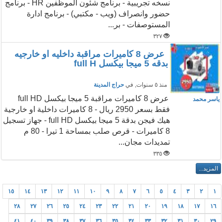
نسخه تجريبية - برنامج شئون الموظفين HR - برنامج
حضور وانصراف (ويب - مكتبي) - برنامج ادارة
المستوصفات - بر...
٣٢٧
عرض 8 كاميرات مراقبة داخليه او خارجيه
بدقه 5 ميجا بيكسل full H
منذ ٥ سنوات
, في
حراج المدينة
عرض 8 كاميرات مراقبة 5 ميجا بيكسل full HD
ياسر محمد
فقط بسعر 2950 ريال - 8 كاميرات داخلية او خارجية
هيك فيجن بدقة 5 ميجا بيكسل full HD - جهاز تسجيل
8 كاميرات - قرص صلب بمساحة 1 تيرا - 80 م
تمديدات مجان...
٣٣٥
١٥
١٤
١٣
١٢
١١
١٠
٩
٨
٧
٦
٥
٤
٣
٢
١
٢٨
٢٧
٢٦
٢٥
٢٤
٢٣
٢٢
٢١
٢٠
١٩
١٨
١٧
١٦
٤١
٤٠
٣٩
٣٨
٣٧
٣٦
٣٥
٣٤
٣٣
٣٢
٣١
٣٠
٢٩