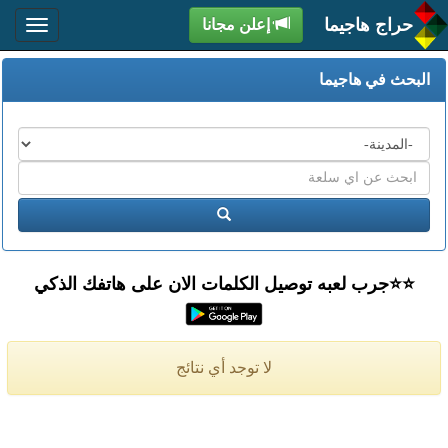
حراج هاجيما
إعلن مجانا
البحث في هاجيما
المدن
اكتب
عبارة
ابحث
البحث
⭐️⭐جرب لعبه توصيل الكلمات الان على هاتفك الذكي
لا توجد أي نتائج