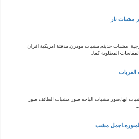
 مشبات نار
رجية, مشبات حديثه,مشبات مودرن,مدفئة امريكية افران
مقاسات المطلوبة كما...
لقريات
بات ابها,صور مشبات الباحه,صور مشبات الطائف صور
لمنوره،اجمل مشب