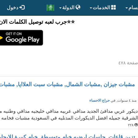
قسام
الخدمات
الدولة
دخول
⭐️⭐جرب لعبه توصيل الكلمات الان
فحة ٤٧٨
مشبات جيزان ,مشبات الشمال, مشبات سبت العلاايا, مشبات
نذ ٤ سنوات
, في
حراج الاحساء
ديكور عربي مدافئ الجديد مدافي عربيه مدافي خليجيه مدافي وطنيه 
لشرقية جميله افضل الديكورات المدنليه في السعودية مشبات فخامه دي
٢٢٨
تزين قاعات ,جلسات ارضيه,خيام متوسطة ,خيام كبيرة,للايجار,