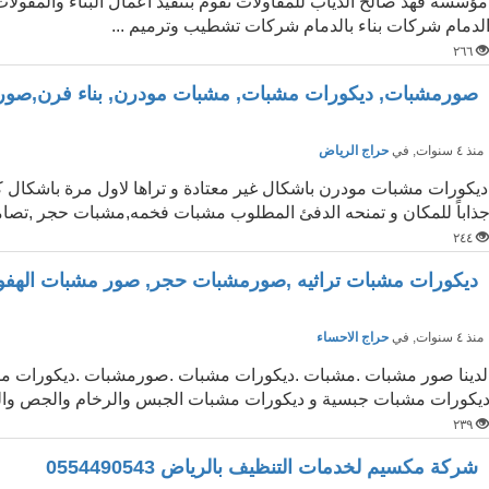
مؤسسة فهد صالح الذياب للمقاولات نقوم بتنفيذ اعمال البناء والمقول
لدمام شركات بناء بالدمام شركات تشطيب وترميم ...
٢٦٦
صورمشبات, ديكورات مشبات, مشبات مودرن, بناء فرن,صور 
نذ ٤ سنوات
, في
حراج الرياض
ديكورات مشبات مودرن باشكال غير معتادة و تراها لاول مرة باشكال 
ذاباً للمكان و تمنحه الدفئ المطلوب مشبات فخمه,مشبات حجر ,تصام
٢٤٤
ديكورات مشبات تراثيه ,صورمشبات حجر, صور مشبات الهف
نذ ٤ سنوات
, في
حراج الاحساء
لدينا صور مشبات .مشبات .ديكورات مشبات .صورمشبات .ديكورات مشب
يكورات مشبات جبسية و ديكورات مشبات الجبس والرخام والجص وال
٢٣٩
شركة مكسيم لخدمات التنظيف بالرياض 0554490543