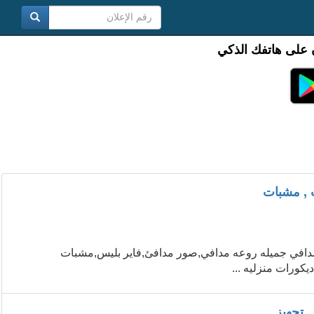
 على هاتفك الذكي
 , مشبات
مدافي جميله روعه مدافي,صور مدافئ,فاير بليس,مشبات
كورات منزليه ...
 تجهيز