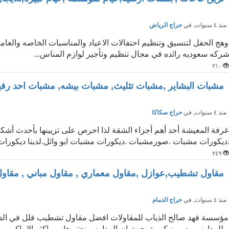
نذ ٤ سنوات
, في
حراج الرياض
وهج الحفل لتنسيق وتنظيم احتفالات الاعياد والمناسبات الخاصه والعامه
ركه سعوديه رائده في مجال تنظيم وتأجير لوازم المناس...
٢١٠
مشبات البشاير ,مشبات تثليث, مشبات بيشه, مشبات احد رفي
نذ ٤ سنوات
, في
حراج سكاكا
غرفة المعيشة أحد أهم أجزاء الشقة لذا احرص على تزيينها بأحدث 
ديكورات مشبات .صورمشبات .ديكورات مشبات ابو وائل.لدينا ديكورات
٢٤٩
مقاول تشطيب,عوازل ,مقاول معماري , مقاول مباني , مقا
نذ ٤ سنوات
, في
حراج الدمام
مؤسسة فهد صالح الذياب للمقاولات افضل مقاول تشطيب فلل في الدمام
 للمدارس بصوره كبيرة بحيث ان المدارس نعتبرها من اكثر الاماكن ...