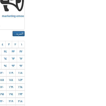
م
marketing emoo
م
٤
٣
٢
١
٣٤
٣٣
٣٢
٦٤
٦٣
٦٢
٩٤
٩٣
٩٢
١٢٠
١١٩
١١٨
١٤٥
١٤٤
١٤٣
١٧٠
١٦٩
١٦٨
١٩٥
١٩٤
١٩٣
٢٢٠
٢١٩
٢١٨