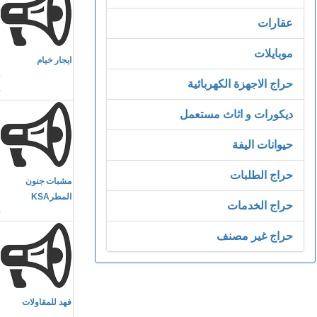
عقارات
م
موبايلات
ايجار خيام
ش
حراج الاجهزة الكهربائية
ديكورات و اثاث مستعمل
حيوانات اليفة
م
حراج الطلبات
مشبات جنون
.
المطرKSA
حراج الخدمات
حراج غير مصنف
م
فهد للمقاولات
و