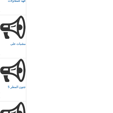
فهد للمقاولات
ا
م
مشبات على
ج
م
جنون المطر 5
د