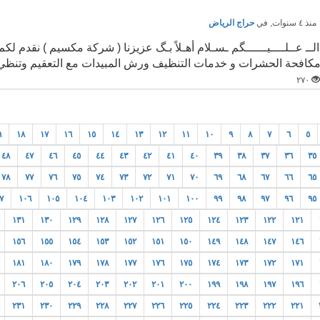
نذ ٤ سنوات
, في
حراج الرياض
الــ عــلــــيــــــگم ـسـلام أهـلاً بـگ عزيزنا ( شركة مكسيم ) نقدم ل
كافحة الحشرات و خدمات التنظيف ورش المبيدات مع التعقيم وتنظي.
٢٧٠
٩
١٨
١٧
١٦
١٥
١٤
١٣
١٢
١١
١٠
٩
٨
٧
٦
٥
٤٨
٤٧
٤٦
٤٥
٤٤
٤٣
٤٢
٤١
٤٠
٣٩
٣٨
٣٧
٣٦
٣٥
٧٨
٧٧
٧٦
٧٥
٧٤
٧٣
٧٢
٧١
٧٠
٦٩
٦٨
٦٧
٦٦
٦٥
٧
١٠٦
١٠٥
١٠٤
١٠٣
١٠٢
١٠١
١٠٠
٩٩
٩٨
٩٧
٩٦
٩٥
١٣١
١٣٠
١٢٩
١٢٨
١٢٧
١٢٦
١٢٥
١٢٤
١٢٣
١٢٢
١٢١
١٥٦
١٥٥
١٥٤
١٥٣
١٥٢
١٥١
١٥٠
١٤٩
١٤٨
١٤٧
١٤٦
١٨١
١٨٠
١٧٩
١٧٨
١٧٧
١٧٦
١٧٥
١٧٤
١٧٣
١٧٢
١٧١
٢٠٦
٢٠٥
٢٠٤
٢٠٣
٢٠٢
٢٠١
٢٠٠
١٩٩
١٩٨
١٩٧
١٩٦
٢٣١
٢٣٠
٢٢٩
٢٢٨
٢٢٧
٢٢٦
٢٢٥
٢٢٤
٢٢٣
٢٢٢
٢٢١