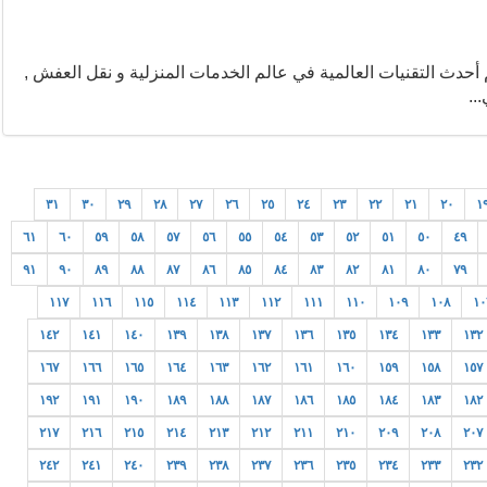
كم أحدث التقنيات العالمية في عالم الخدمات المنزلية و نقل العفش ,
..
٣١
٣٠
٢٩
٢٨
٢٧
٢٦
٢٥
٢٤
٢٣
٢٢
٢١
٢٠
١
٦١
٦٠
٥٩
٥٨
٥٧
٥٦
٥٥
٥٤
٥٣
٥٢
٥١
٥٠
٤٩
٩١
٩٠
٨٩
٨٨
٨٧
٨٦
٨٥
٨٤
٨٣
٨٢
٨١
٨٠
٧٩
١١٧
١١٦
١١٥
١١٤
١١٣
١١٢
١١١
١١٠
١٠٩
١٠٨
١٠
١٤٢
١٤١
١٤٠
١٣٩
١٣٨
١٣٧
١٣٦
١٣٥
١٣٤
١٣٣
١٣٢
١٦٧
١٦٦
١٦٥
١٦٤
١٦٣
١٦٢
١٦١
١٦٠
١٥٩
١٥٨
١٥٧
١٩٢
١٩١
١٩٠
١٨٩
١٨٨
١٨٧
١٨٦
١٨٥
١٨٤
١٨٣
١٨٢
٢١٧
٢١٦
٢١٥
٢١٤
٢١٣
٢١٢
٢١١
٢١٠
٢٠٩
٢٠٨
٢٠٧
٢٤٢
٢٤١
٢٤٠
٢٣٩
٢٣٨
٢٣٧
٢٣٦
٢٣٥
٢٣٤
٢٣٣
٢٣٢