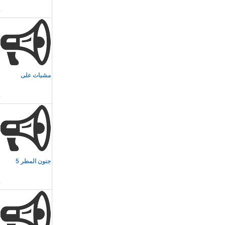
م
مشبات على
م
م
جنون المطر 5
م