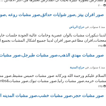
٢٠٠
صور افران بيتز ,صور شوايات حدائق,صور مشبات روعه ,صور
نذ ٤ سنوات
, في
حراج الرياض
لدينا ديكورات مشبات بالوان عصرية وخامات عالية الجودة جلسات خا
عجنات,افران مطاعم,صور افران لدينا جمييع اشكال المشبات بجميع ال
٢٢٥
صور مشبات مهدي الذهب،صور مشبات طبرجل،صور مشبات ا
نذ ٤ سنوات
, في
حراج المدينة
السلام عليكم ورحمة الله وبركاته صور مشبات خميس مشيط,صور مش
شبات خرمه,صور مشبات رانيا,صور مشبات تبوك,صور مشبات&nbs...
٢٣٥
صور مشبات حجر،صور مشبات خشب،صور مشبات المدينه ا