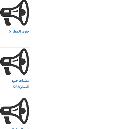
م
جنون المطر 5
و
م
مشبات جنون
ل
المطرKSA
م