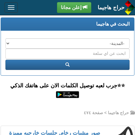
حراج هاجيما
إعلن مجانا
البحث في هاجيما
المدن
اكتب
عبارة
ابحث
البحث
⭐️⭐جرب لعبه توصيل الكلمات الان على هاتفك الذكي
حراج هاجيما
> صفحة ٤٧٤
صور مشبات رخام, جلسات خارجيه مميزة