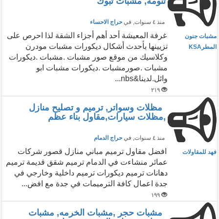
تنومه, مشبات تبوك
منذ ٤ سنوات
, في
حراج الاحساء
غرفة المعيشة أحد أهم أجزاء الشقة لذا احرص على
مشبات جنون
تزيينها بأحدث أشكال ديكورات مشبات مودرن
المطرKSA
وكلاسيك من موقع صور مشبات .مشبات .ديكورات
مشبات .صورمشبات .ديكورات مشبات ابو
وائل.لدينا&nbs...
٢١٩
مظلات وسواتر, ترميم و تصليح منازل
,مظلات سيارات,مقاول بناء عظم
منذ ٤ سنوات
, في
حراج الدمام
افضل مقاول ترميم مباني منازل قصور شركات
فهد للمقاولات
عمائر منشاءت في الدمام ترميم شقق قديمة ترميم
دهانات ترميم ديكورات ترميم داخلية وخارجي في
جدة اعمال كافة الترميمات في جدة مع افض...
١٩٩
مشبات حجر ,مشبات الخرمه, مشبات