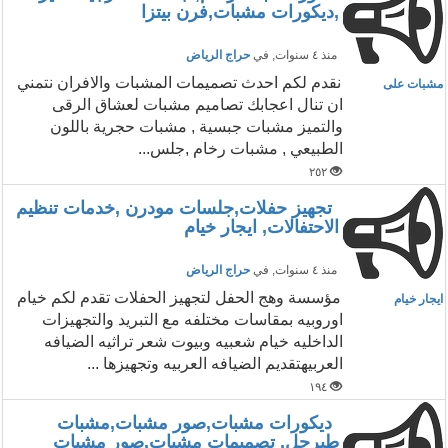
,ديكورات مشبات,فرن بيتزا
منذ ٤ سنوات
, في
حراج الرياض
نقدم لكم احدث تصميمات المشبات والافران نتمني
مشبات على
ان تنال اعجابك تصاميم مشبات لعشاق الرقى
والتميز مشبات جبسية , مشبات حجرية باللون
الطبيعي , مشبات رخام ,جلس...
٢٥٢
تجهيز حفلات,جلسات مودرن ,خدمات تنظيم
الاحتفالات, ايجار خيام
منذ ٤ سنوات
, في
حراج الرياض
مؤسسة وهج الحفل لتجهيز الحفلات تقدم لكم خيام
ايجار خيام
اوروبيه بمقاسات مختلفه مع التبريد والتجهيزات
الداخليه خيام شعبيه وبيوت شعر تراثيه الضيافه
العربيهتقديم الضيافه العربيه وتجهيزها ...
١٩٤
ديكورات مشبات,صور مشبات,مشبات
طبرجل, تصميمات مشبات,صور مشبات