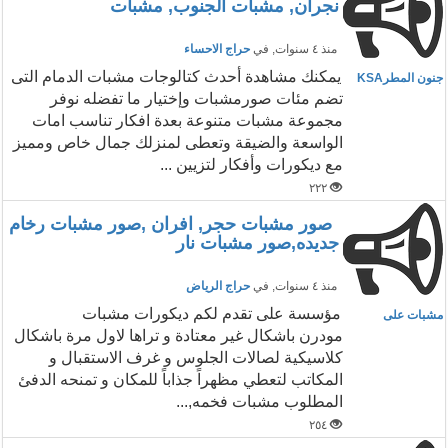
نجران, مشبات الجنوب, مشبات
منذ ٤ سنوات
, في
حراج الاحساء
يمكنك مشاهدة أحدث كتالوجات مشبات الدمام التى
جنون المطرKSA
تضم مئات صورمشبات وإختيار ما تفضله نوفر
مجموعة مشبات متنوعة بعدة افكار تناسب امات
الواسعة والضيقة وتعطى لمنزلك جمال خاص ومميز
مع ديكورات وأفكار لتزيين ...
٢٢٢
صور مشبات حجر, افران ,صور مشبات رخام
جديده,صور مشبات نار
منذ ٤ سنوات
, في
حراج الرياض
مؤسسة على تقدم لكم ديكورات مشبات
مشبات على
مودرن باشكال غير معتادة و تراها لاول مرة باشكال
كلاسيكية لصالات الجلوس و غرف الاستقبال و
المكاتب لتعطي مظهراً جذاباً للمكان و تمنحه الدفئ
المطلوب مشبات فخمه,...
٢٥٤