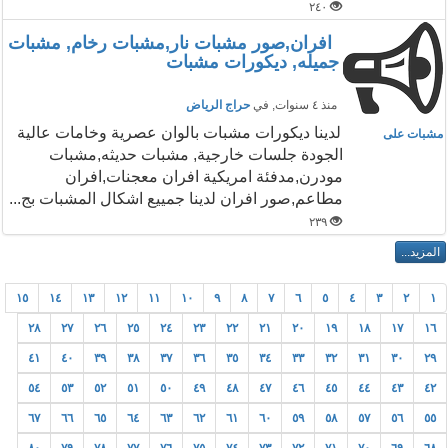
٢٤٠
افران,صور مشبات نار,مشبات رخام, مشبات
جميله, ديكورات مشبات
منذ ٤ سنوات
, في
حراج الرياض
لدينا ديكورات مشبات بالوان عصرية وخامات عالية
مشبات على
الجودة جلسات خارجية, مشبات حديثه,مشبات
مودرن,مدفئة امريكية افران معجنات,افران
مطاعم,صور افران لدينا جمييع اشكال المشبات بج...
٢٣٩
١٥
١٤
١٣
١٢
١١
١٠
٩
٨
٧
٦
٥
٤
٣
٢
١
٢٨
٢٧
٢٦
٢٥
٢٤
٢٣
٢٢
٢١
٢٠
١٩
١٨
١٧
١٦
٤١
٤٠
٣٩
٣٨
٣٧
٣٦
٣٥
٣٤
٣٣
٣٢
٣١
٣٠
٢٩
٥٤
٥٣
٥٢
٥١
٥٠
٤٩
٤٨
٤٧
٤٦
٤٥
٤٤
٤٣
٤٢
٦٧
٦٦
٦٥
٦٤
٦٣
٦٢
٦١
٦٠
٥٩
٥٨
٥٧
٥٦
٥٥