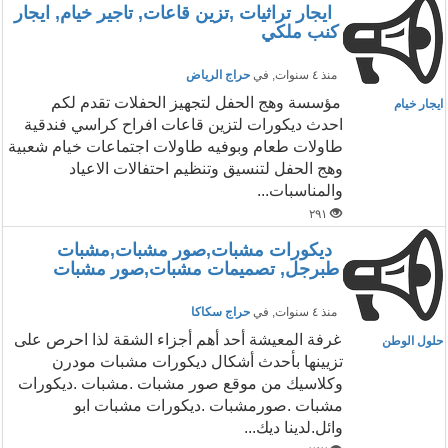
ايجار تراثيات ,تزين قاعات, تاجير خيام, ايجار
كنب ملكي
منذ ٤ سنوات
, في
حراج الرياض
مؤسسة وهج الحفل لتجهيز الحفلات تقدم لكم
ايجار خيام
احدث ديكورات لتزين قاعات افراح كراسي فندقية
طاولات طعام وبوفيه طاولات اجتماعات خيام شعبية
وهج الحفل لتنسيق وتنظيم احتفالات الاعياد
والمناسبات...
٢٩١
ديكورات مشبات,صور مشبات,مشبات
طبرجل, تصميمات مشبات,صور مشبات
منذ ٤ سنوات
, في
حراج سكاكا
غرفة المعيشة أحد أهم أجزاء الشقة لذا احرص على
حلول الوطن
تزيينها بأحدث أشكال ديكورات مشبات مودرن
وكلاسيك من موقع صور مشبات .مشبات .ديكورات
مشبات .صورمشبات .ديكورات مشبات ابو
وائل.لدينا ديك...