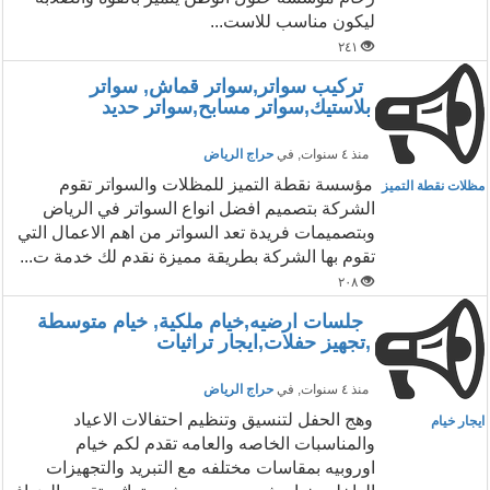
ليكون مناسب للاست...
٢٤١
تركيب سواتر,سواتر قماش, سواتر
بلاستيك,سواتر مسابح,سواتر حديد
منذ ٤ سنوات
, في
حراج الرياض
مؤسسة نقطة التميز للمظلات والسواتر تقوم
مظلات نقطة التميز
الشركة بتصميم افضل انواع السواتر في الرياض
وبتصميمات فريدة تعد السواتر من اهم الاعمال التي
تقوم بها الشركة بطريقة مميزة نقدم لك خدمة ت...
٢٠٨
جلسات ارضيه,خيام ملكية, خيام متوسطة
,تجهيز حفلات,ايجار تراثيات
منذ ٤ سنوات
, في
حراج الرياض
وهج الحفل لتنسيق وتنظيم احتفالات الاعياد
ايجار خيام
والمناسبات الخاصه والعامه تقدم لكم خيام
اوروبيه بمقاسات مختلفه مع التبريد والتجهيزات