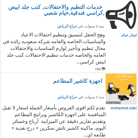
خدمات التظيم والاحتفالات, كنب جلد ابيض
,كراسي فندقية,خيام شعبي
منذ ٤ سنوات
, في
حراج الرياض
وهج الحفل لتنسيق وتنظيم احتفالات الاعياد
ايجار خيام
والمناسبات الخاصه والعامه شركه سعوديه رائده في
مجال تنظيم وتأجير لوازم المناسبات والاحتفالات
العامه والخاصه خدمات تنظيم الاحتفالات كنب جلد
ابيض كراسي...
٢٥٥
اجهزة كاشير المطاعم
منذ ٤ سنوات
, في
حراج الرياض
نقدم لكم اقوى العروض بأسعار الجملة اسعار لا تقبل
mohamed adel
المنافسة على اجهزة الكاشير وبرامج المطاعم
وتقديم تقارير دقيقة عن الميزانية أرباح وخسائر
اليوم، ماكينة كاشير تاتش سكرين + درج نقدية +
طابعة اي...