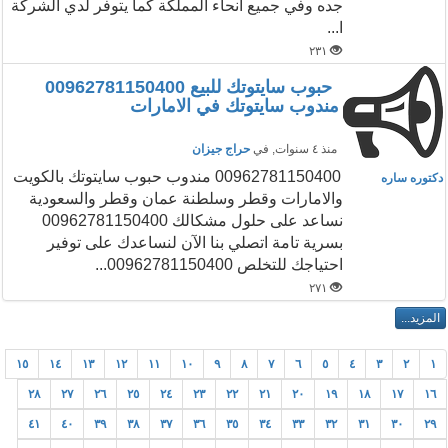
جده وفي جميع انحاء المملكة كما يتوفر لدي الشركة
ا...
٢٣١
حبوب سايتوتك للبيع 00962781150400
مندوب سايتوتك في الامارات
منذ ٤ سنوات
, في
حراج جيزان
00962781150400 مندوب حبوب سايتوتك بالكويت
دكتوره ساره
والامارات وقطر وسلطنة عمان وقطر والسعودية
نساعد على حلول مشكالك 00962781150400
بسرية تامة اتصلي بنا الآن لنساعدك على توفير
احتياجك للتخلص 00962781150400...
٢٧١
١٥
١٤
١٣
١٢
١١
١٠
٩
٨
٧
٦
٥
٤
٣
٢
١
٢٨
٢٧
٢٦
٢٥
٢٤
٢٣
٢٢
٢١
٢٠
١٩
١٨
١٧
١٦
٤١
٤٠
٣٩
٣٨
٣٧
٣٦
٣٥
٣٤
٣٣
٣٢
٣١
٣٠
٢٩