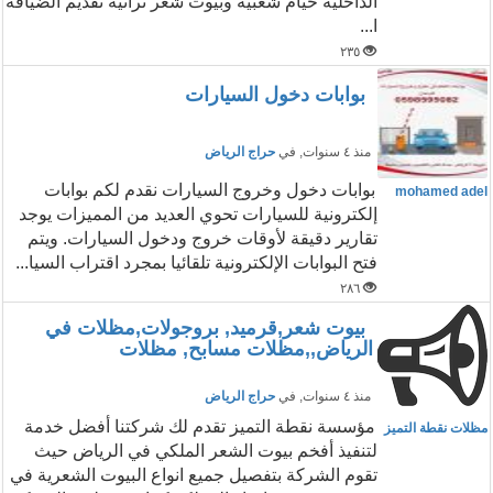
الداخليه خيام شعبيه وبيوت شعر تراثيه تقديم الضيافه
ا...
٢٣٥
بوابات دخول السيارات
منذ ٤ سنوات
, في
حراج الرياض
بوابات دخول وخروج السيارات نقدم لكم بوابات
mohamed adel
إلكترونية للسيارات تحوي العديد من المميزات يوجد
تقارير دقيقة لأوقات خروج ودخول السيارات. ويتم
فتح البوابات الإلكترونية تلقائيا بمجرد اقتراب السيا...
٢٨٦
بيوت شعر,قرميد, بروجولات,مظلات في
الرياض,,مظلات مسابح, مظلات
منذ ٤ سنوات
, في
حراج الرياض
مؤسسة نقطة التميز تقدم لك شركتنا أفضل خدمة
مظلات نقطة التميز
لتنفيذ أفخم بيوت الشعر الملكي في الرياض حيث
تقوم الشركة بتفصيل جميع انواع البيوت الشعرية في