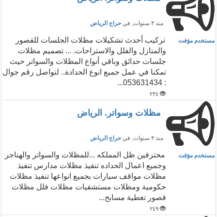
منذ ٣ سنوات
, في
حراج الرياض
‏تركيب أحدث تشكيلات مظلات الجلسات للقصور
مستخدم مؤقت
والمنازل والفلل والاستراحات. ... تصميم مظلات
جلسات حدائق وباقي أنواع المظلات والسواتر حيث
تمكنا في عمل جميع انوع الحدادة.. لتواصل رقم جوال
: 053631434...
٢٣٤
مظلات وسواتر. الرياض
منذ ٣ سنوات
, في
حراج الرياض
محترفين ظل المملكه ...للمظلات والسواتر والهناجر
مستخدم مؤقت
وجميع اعمال الحداده تنفيذ مظلات مدارس تنفيذ
مظلات مواقف سيارات بجميع انواعها تنفيذ مظلات
حكومية ومظلات مستشفيات مظلات فلل مظلات
قصور تغطية مسابح...
٢٤٩