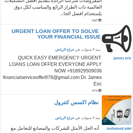
المفروشات شركتنا الرائدة بتقديم افضل التشكيلات
العالمية ذات الطراز الرائع والمناسب لكل ذوق
بإستخدام افضل الخا...
٢٥٣
URGENT LOAN OFFER TO SOLVE
YOUR FINANCIAL ISSUE
منذ ٣ سنوات
, في
حراج الرياض
QUICK EASY EMERGENCY URGENT
james eric
LOANS LOAN OFFER EVERYONE APPLY
NOW +918929509036
financialserviceoffer876@gmail.com Dr. James
Eric
٢٢٩
نظام اكسس كنترول
منذ ٣ سنوات
, في
حراج الرياض
أنه الحل الأمثل للشركات والمصانع للتعامل مع
mohamed adel