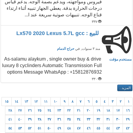
فيروس ومواجهته، ويدعم بصمة الوجه. يدعم قياس
درجات الحرارة بدقة. يعطي الجهاز تنبيه أثناء ارتداء
قناع الوجه. تنبيهات صوتية سريعة عند ا...
٣٣٧
للبيع : Lx570 2020 Lexus 5.7L gcc
منذ ٣ سنوات
, في
حراج الدمام
As-salamu alaykum , single owner buy & drive
مستخدم مؤقت
luxury 8 cyclinders Automatic Transmission Full
options Message WhatsApp : +15812876932
٣٣٠
١٥
١٤
١٣
١٢
١١
١٠
٩
٨
٧
٦
٥
٤
٣
٢
١
٢٨
٢٧
٢٦
٢٥
٢٤
٢٣
٢٢
٢١
٢٠
١٩
١٨
١٧
١٦
٤١
٤٠
٣٩
٣٨
٣٧
٣٦
٣٥
٣٤
٣٣
٣٢
٣١
٣٠
٢٩
٥٤
٥٣
٥٢
٥١
٥٠
٤٩
٤٨
٤٧
٤٦
٤٥
٤٤
٤٣
٤٢