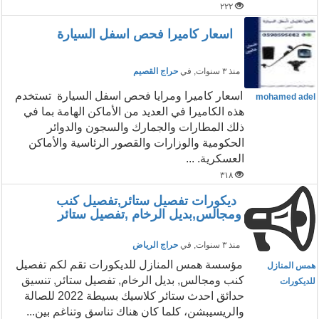
٢٢٢
اسعار كاميرا فحص اسفل السيارة
منذ ٣ سنوات
, في
حراج القصيم
اسعار كاميرا ومرايا فحص اسفل السيارة تستخدم
mohamed adel
هذه الكاميرا في العديد من الأماكن الهامة بما في
ذلك المطارات والجمارك والسجون والدوائر
الحكومية والوزارات والقصور الرئاسية والأماكن
العسكرية. ...
٣١٨
ديكورات تفصيل ستائر,تفصيل كنب
ومجالس,بديل الرخام ,تفصيل ستائر
منذ ٣ سنوات
, في
حراج الرياض
مؤسسة همس المنازل للديكورات تقم لكم تفصيل
همس المنازل
كنب ومجالس, بديل الرخام, تفصيل ستائر, تنسيق
للديكورات
حدائق احدث ستائر كلاسيك بسيطة 2022 للصالة
والريسيبشن، كلما كان هناك تناسق وتناغم بين...