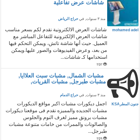
شاشات عرض تفاعلية
منذ ٣ سنوات
, في
حراج الرياض
شاشات العرض الالكترونية نقدم لكم بسعر مناسب
mohamed adel
شاشات العرض الإلكترونية للتفاعل المباشر مع
العميل. حيث أنها شاشة تاتش، ويمكن التحكم فيها
من بعد، وعرض الفيديوهات والصور عليها.ويمكن
استخدامها كـ شاشات...
٢٥٢
مشبات الشمال, مشبات سبت العلاايا,
مشبات طبرجل, مشبات القريات,
منذ ٣ سنوات
, في
حراج الدمام
اجمل ديكورات مشبات اكبر مواقع الديكورات
جنون المطرKSA
مشبات الجديده والمميزه نقدم فى موقعنا ديكورات
مشبات برونق مميز لغرف النوم والجلوس
والصالونات والممرات من خامات متنوعة مشبات
طبرجل...
٢٥٩