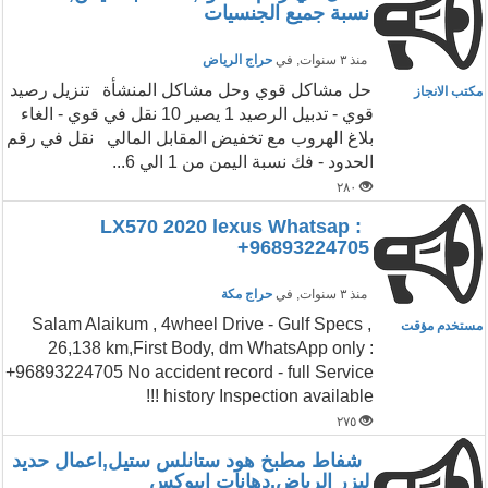
نسبة جميع الجنسيات
منذ ٣ سنوات
, في
حراج الرياض
حل مشاكل قوي وحل مشاكل المنشأة تنزيل رصيد
مكتب الانجاز
قوي - تدبيل الرصيد 1 يصير 10 نقل في قوي - الغاء
بلاغ الهروب مع تخفيض المقابل المالي نقل في رقم
الحدود - فك نسبة اليمن من 1 الي 6...
٢٨٠
LX570 2020 lexus Whatsap :
+96893224705
منذ ٣ سنوات
, في
حراج مكة
Salam Alaikum , 4wheel Drive - Gulf Specs ,
مستخدم مؤقت
26,138 km,First Body, dm WhatsApp only :
+96893224705 No accident record - full Service
history Inspection available !!!
٢٧٥
شفاط مطبخ هود ستانلس ستيل,اعمال حديد
ليزر الرياض,دهانات ايبوكس