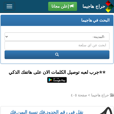
حراج هاجيما
إعلن مجانا
البحث في هاجيما
المدن
اكتب
عبارة
ابحث
البحث
⭐️⭐جرب لعبه توصيل الكلمات الان على هاتفك الذكي
حراج هاجيما
> صفحة ٤٠٥
نقل في رقم الحدود,فك نسبة اليمن,فك