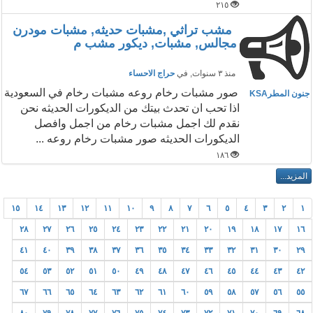
٢١٥
مشب تراثي ,مشبات حديثه, مشبات مودرن
مجالس, مشبات, ديكور مشب م
منذ ٣ سنوات
, في
حراج الاحساء
صور مشبات رخام روعه مشبات رخام في السعودية
جنون المطرKSA
اذا تحب ان تحدث بيتك من الديكورات الحديثه نحن
نقدم لك اجمل مشبات رخام من اجمل وافصل
الديكورات الحديثه صور مشبات رخام روعه ...
١٨٦
١٥
١٤
١٣
١٢
١١
١٠
٩
٨
٧
٦
٥
٤
٣
٢
١
٢٨
٢٧
٢٦
٢٥
٢٤
٢٣
٢٢
٢١
٢٠
١٩
١٨
١٧
١٦
٤١
٤٠
٣٩
٣٨
٣٧
٣٦
٣٥
٣٤
٣٣
٣٢
٣١
٣٠
٢٩
٥٤
٥٣
٥٢
٥١
٥٠
٤٩
٤٨
٤٧
٤٦
٤٥
٤٤
٤٣
٤٢
٦٧
٦٦
٦٥
٦٤
٦٣
٦٢
٦١
٦٠
٥٩
٥٨
٥٧
٥٦
٥٥