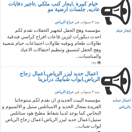
خيام كبيرة ,ايجار كنب ملكي ,تاجير دفايات
عاديه, جلسات ارضية مو
منذ ٣ سنوات
, في
حراج الرياض
مؤسسة وهج الحفل لتجهيز الحفلات تقدم لكم
ايجار خيام
احدث ديكورات لتزين قاعات افراح كراسي فندقية
طاولات طعام وبوفيه طاولات اجتماعات خيام شعبية
وهج الحفل لتنسيق وتنظيم احتفالات الاعياد
والمناسبات...
١٩١
اعمال حديد ليزر الرياض,اعمال زجاج
الرياض,ابواب شبابيك درابزينا
منذ ٣ سنوات
, في
حراج الرياض
مؤسسة البيت الحديدي ان نقدم لكم منتوجاتنا
اعمال حداده
الفريدة بمجال الحديد و الاستانلس ستيل و الالمنيوم و
بالرياض
النحاس كما يوجد لدينا شفاط مطبخ هود ستانلس
ستيل,اعمال حديد ليزر الرياض,اعمال زجاج الرياض
ابواب شباب...