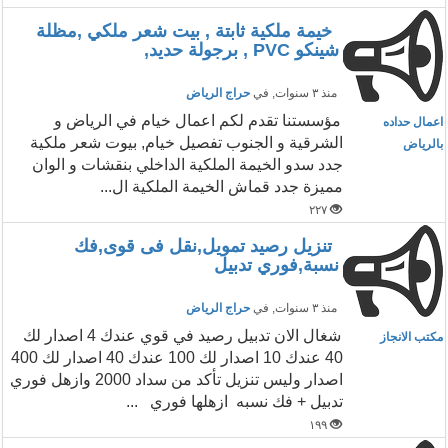
خيمة ملكية ثابتة , بيت شعر ملكي ,مظلة
شينكو PVC , برجولة حديد,
منذ ٣ سنوات
, في
حراج الرياض
مؤسستنا تقدم لكم اعمال خيام في الرياض و
اعمال حداده
الشرقية و الجنوب تفصيل خيام, بيوت شعر ملكية
بالرياض
جدد سدو الخيمة الملكية الداخلي بنقشات و الوان
مميزة جدد قماش الخيمة الملكية ال...
٢٢٧
تنزيل رصيد تمويل,نقل فى قوى,فك
نسبة,فوري تدبيل
منذ ٣ سنوات
, في
حراج الرياض
شغال الان تدبيل رصيد في قوي عندك 4 اصدار لك
مكتب الانجاز
40 عندك 10 اصدار لك 100 عندك 40 اصدار لك 400
اصدار وليس تنزيل تأكد من سداد 2000 وازهل فوري
تدبيل + فك نسبه ازهلها فوري ...
١٩٩