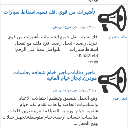
٢٤١
تأشيرات من قوي ,فك نسبه,اسقاط سيارات
منذ ٣ سنوات
, في
حراج الرياض
فك نسبه - نقل جميع الجنسيات تأشيرات من قوي
مكتب الانجاز
تنزيل رصيد - تدبيل رصيد فتح ملف مع تفعيل
اسقاط سيارات للنواصل معنا على الرقم:
05532548...
٢٢١
تاجير دفايات,تاجير خيام شفافه ,جلسات
مودرن,ايجار خيام المانيه
منذ ٣ سنوات
, في
حراج الرياض
وهج الحفل لتنسيق وتنظيم احتفالات الاعياد
ايجار خيام
والمناسبات الخاصه والعامه تقدم لكم خيام
شعبية, خيام اوروبيه ,الضيافه العربية تزين قاعات
مناسبات,جلسات ارضيه,خيام متوسطة,تجهيز حفلات
وهج الحفل ...