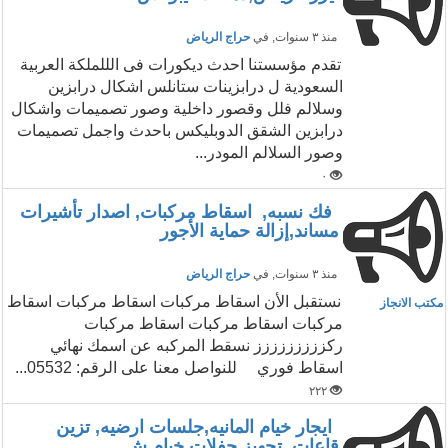
منذ ٣ سنوات
, في
حراج الرياض
تقدم مؤسستنا احدث ديكورات فى الللملكة العربية
السعودية ل درابزينات ستانلس اشكال درابزين
وسلالم فلل وقصور داخلية وصور تصميمات واشكال
درابزين الشقق الدوبليكس باحدث واجمل تصميمات
وصور السلالم المودر...
٠
فك نسبه, اسقاط مركبات, اصدار تأشيرات
مساند,إزالة حماية الأجور
منذ ٣ سنوات
, في
حراج الرياض
نستقبل الأن اسقاط مركبات اسقاط مركبات اسقاط
مكتب الانجاز
مركبات اسقاط مركبات اسقاط مركبات
ركززززززززز نسقط المركبه عن اسمك نهائي
اسقاط فوري للنواصل معنا على الرقم: 05532...
٢٢٢
ايجار خيام المانيه,جلسات ارضيه, تزين
قاعات, تجهيز حفلات,خيام ش