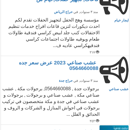
منذ ٣ سنوات
, في
حراج الرياض
مؤسسة وهج الحفل لتجهيز الحفلات تقدم لكم
ايجار خيام
احدث ديكورات لتزين قاعات افراح خدمات تنظيم
الاحتفالات كنب جلد ابيض كراسي فندقية طاولات
طعام وبوفيه طاولات اجتماعات كراسي
فندقيهكراسي عاديه ف...
٢١٧
عشب صناعي 2023 عرض سعر جده
0564660088
منذ ٣ سنوات
, في
حراج جدة
برجولات جدة , 0564660088, برجولات مكة , عشب
عشب صناعي
صناعي مكة , عشب صناعي و برجولات , برجولات و
عشب صناعي في جدة و مكة متخصصون في تركيب
برجولات في احواش المنازل و الشركات و الروف و
الحدائق و الفلل ...
٢٤٢