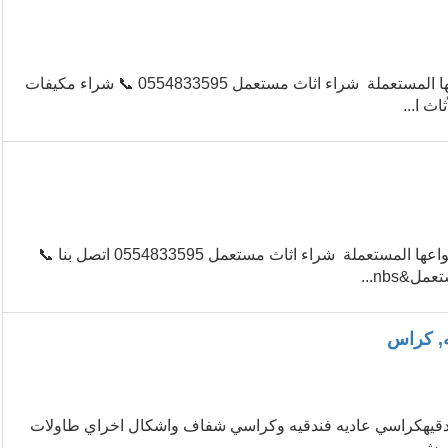
شراء أثاث مستعمل حي الخزامي 0554833595 ☎️ نشتري جميع أنواعها المستعملة شراء اثاث مستعمل 0554833595 📞 شراء مكيفات
شراء أثاث مستعمل الفلاح حي الفلاح 0554833595 ☎️ نشتري جميع أنواعها المستعملة شراء اثاث مستعمل 0554833595 اتصل بنا 📞
ه, كراس
فندقيهكراسي عاديه فندقيه وكراسي شفاف واشكال اخراي طاولات
 ش...