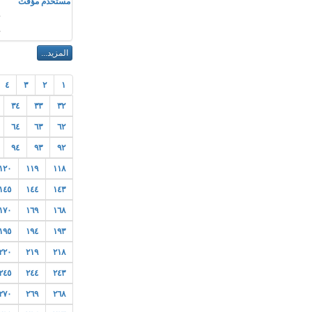
مستخدم مؤقت
!
٤
٣
٢
١
٣٤
٣٣
٣٢
٦٤
٦٣
٦٢
٩٤
٩٣
٩٢
١٢٠
١١٩
١١٨
١٤٥
١٤٤
١٤٣
١٧٠
١٦٩
١٦٨
١٩٥
١٩٤
١٩٣
٢٢٠
٢١٩
٢١٨
٢٤٥
٢٤٤
٢٤٣
٢٧٠
٢٦٩
٢٦٨