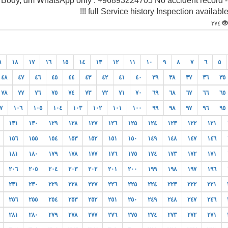
st Body, dm WhatsApp only : +96893224705 No accident record -
full Service history Inspection available !!
٢٧٤
٩
١٨
١٧
١٦
١٥
١٤
١٣
١٢
١١
١٠
٩
٨
٧
٦
٥
٤٨
٤٧
٤٦
٤٥
٤٤
٤٣
٤٢
٤١
٤٠
٣٩
٣٨
٣٧
٣٦
٣٥
٧٨
٧٧
٧٦
٧٥
٧٤
٧٣
٧٢
٧١
٧٠
٦٩
٦٨
٦٧
٦٦
٦٥
٧
١٠٦
١٠٥
١٠٤
١٠٣
١٠٢
١٠١
١٠٠
٩٩
٩٨
٩٧
٩٦
٩٥
١٣١
١٣٠
١٢٩
١٢٨
١٢٧
١٢٦
١٢٥
١٢٤
١٢٣
١٢٢
١٢١
١٥٦
١٥٥
١٥٤
١٥٣
١٥٢
١٥١
١٥٠
١٤٩
١٤٨
١٤٧
١٤٦
١٨١
١٨٠
١٧٩
١٧٨
١٧٧
١٧٦
١٧٥
١٧٤
١٧٣
١٧٢
١٧١
٢٠٦
٢٠٥
٢٠٤
٢٠٣
٢٠٢
٢٠١
٢٠٠
١٩٩
١٩٨
١٩٧
١٩٦
٢٣١
٢٣٠
٢٢٩
٢٢٨
٢٢٧
٢٢٦
٢٢٥
٢٢٤
٢٢٣
٢٢٢
٢٢١
٢٥٦
٢٥٥
٢٥٤
٢٥٣
٢٥٢
٢٥١
٢٥٠
٢٤٩
٢٤٨
٢٤٧
٢٤٦
٢٨١
٢٨٠
٢٧٩
٢٧٨
٢٧٧
٢٧٦
٢٧٥
٢٧٤
٢٧٣
٢٧٢
٢٧١