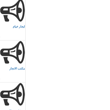
م
ايجار خيام
و
م
مكتب الانجاز
ا
م