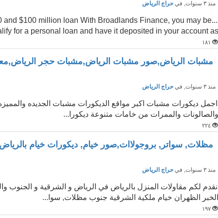
نذ ٣ سنوات
, في
حراج الرياض
000 and $100 million loan With Broadlands Finance, you may be
alify for a personal loan and have it deposited in your account a
١٨١
مشبات الرياض,صور مشبات الرياض,مشبات حجر الرياض,مع
نذ ٣ سنوات
, في
حراج الرياض
اجمل ديكورات مشبات اكبر مواقع الديكورات مشبات الجديده والمميز
الصالونات والممرات من خامات متنوعة ديكورا...
٢٢٤
مظلات, سواتر, بروجولاات,صور خيام, ديكورات خيام بالرياض 
نذ ٣ سنوات
, في
حراج الرياض
نقدم لكم مقاولات المنزل بالرياض في الرياض و الشرقية و الجنوب وال
لخبر الظهران خيام ملكية الشرقية جنوب مظلات, سوا...
١٩٧