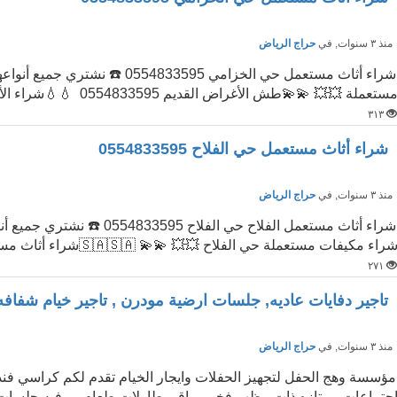
نذ ٣ سنوات
, في
حراج الرياض
ستعملة 💥💥 💫💫طش الأغراض القديم 0554833595 💧💧شراء الأثاث ا...
٣١٣
شراء أثاث مستعمل حي الفلاح 0554833595
نذ ٣ سنوات
, في
حراج الرياض
راء مكيفات مستعملة حي الفلاح 💥💥 💫💫 🇸🇦🇸🇦شراء أثاث مستعمل&nbs...
٢٧١
تاجير دفايات عاديه, جلسات ارضية مودرن , تاجير خيام شفاف
نذ ٣ سنوات
, في
حراج الرياض
مؤسسة وهج الحفل لتجهيز الحفلات وايجار الخيام تقدم لكم كراسي 
جتماعات ممتازه ذات مظهر فخم وراقي طاولات طعام وبوفيه جلسات