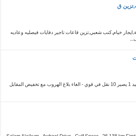
,تزين ق
ايجار خيام,كنب شعبي,تزين قاعات تاجير دفايات فيصليه وعاديه
..
ات
حل مشاكل قوي وحل مشاكل المنشأة تنزيل رصيد قوي - تدبيل الرصيد 1 يصير 10 نقل في قوي - الغاء بلاغ الهروب مع تخفيض المقابل