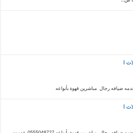
ات ا
دمه ضيافه رجال مباشرين قهوة بأنواعه
ات ا
قهوجييه جده لديهم خبره في مجال الضيافه صبابين القهوة السعودي خدمه ضيافه رجال مباشرين قهوة بأنواعه 0555048727 يقدمون