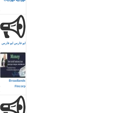
قهوجييه قهوجيات
ا
م
ابو فارس ابو فارس
م
Broadlands
s
Fincorp