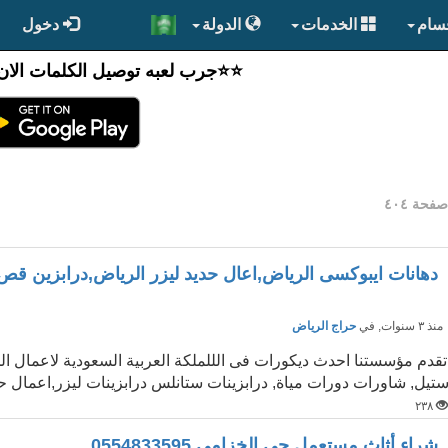
قسام
الخدمات
الدولة
دخول
⭐️⭐جرب لعبه توصيل الكلمات الان
فحة ٤٠٤
دهانات ايبوكسى الرياض,اعال حديد ليزر الرياض,درابزين قص 
نذ ٣ سنوات
, في
حراج الرياض
تقدم مؤسستنا احدث ديكورات فى الللملكة العربية السعودية لاعمال ا
تيل, شاورات دورات مياة, درابزينات ستانلس درابزينات ليزر,اعمال حد
٢٣٨
شراء أثاث مستعمل حي الخزامي 0554833595