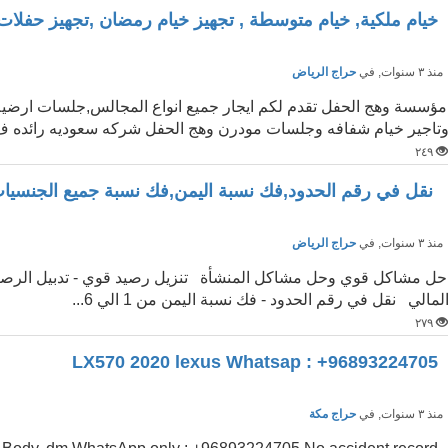
خيام ملكية, خيام متوسطة , تجهيز خيام رمضان ,تجهيز حفلات
نذ ٣ سنوات
, في
حراج الرياض
مؤسسة وهج الحفل تقدم لكم ايجار جميع انواع المجالس,جلسات ارضية,
تاجير خيام شفافه وجلسات مودرن وهج الحفل شركه سعوديه رائده ف.
٢٤٩
نقل في رقم الحدود,فك نسبة اليمن,فك نسبة جميع الجنسي
نذ ٣ سنوات
, في
حراج الرياض
لمالي نقل في رقم الحدود - فك نسبة اليمن من 1 الي 6...
٢٧٩
LX570 2020 lexus Whatsap : +96893224705
نذ ٣ سنوات
, في
حراج مكة