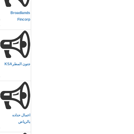
م
Broadlands
s
Fincorp
م
جنون المطرKSA
و
م
اعمال حداده
ا
بالرياض