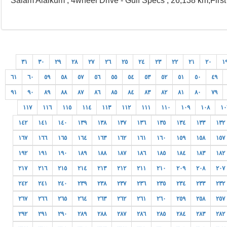
Salam Alaikum , 4wheel Drive - Gulf Specs , 26,138 km,Fir
٣١
٣٠
٢٩
٢٨
٢٧
٢٦
٢٥
٢٤
٢٣
٢٢
٢١
٢٠
١
٦١
٦٠
٥٩
٥٨
٥٧
٥٦
٥٥
٥٤
٥٣
٥٢
٥١
٥٠
٤٩
٩١
٩٠
٨٩
٨٨
٨٧
٨٦
٨٥
٨٤
٨٣
٨٢
٨١
٨٠
٧٩
١١٧
١١٦
١١٥
١١٤
١١٣
١١٢
١١١
١١٠
١٠٩
١٠٨
١٠
١٤٢
١٤١
١٤٠
١٣٩
١٣٨
١٣٧
١٣٦
١٣٥
١٣٤
١٣٣
١٣٢
١٦٧
١٦٦
١٦٥
١٦٤
١٦٣
١٦٢
١٦١
١٦٠
١٥٩
١٥٨
١٥٧
١٩٢
١٩١
١٩٠
١٨٩
١٨٨
١٨٧
١٨٦
١٨٥
١٨٤
١٨٣
١٨٢
٢١٧
٢١٦
٢١٥
٢١٤
٢١٣
٢١٢
٢١١
٢١٠
٢٠٩
٢٠٨
٢٠٧
٢٤٢
٢٤١
٢٤٠
٢٣٩
٢٣٨
٢٣٧
٢٣٦
٢٣٥
٢٣٤
٢٣٣
٢٣٢
٢٦٧
٢٦٦
٢٦٥
٢٦٤
٢٦٣
٢٦٢
٢٦١
٢٦٠
٢٥٩
٢٥٨
٢٥٧
٢٩٢
٢٩١
٢٩٠
٢٨٩
٢٨٨
٢٨٧
٢٨٦
٢٨٥
٢٨٤
٢٨٣
٢٨٢