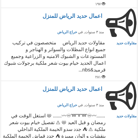
١٩٧
اعمال حديد الرياض للمنزل
منذ ٣ سنوات
, في
حراج الرياض
مقاولات حديد الرياض متخصصون في تركيب
مقاولات حديد
جميع انواع المظلات والسواتر و الهناجر و
المستودعات و الشبوك الامنيه و الزراعية وجميع
اعمال الحديد خيام بيوت شعر ملكية برجولات شبوك
قرميد&nbs...
٢٨١
اعمال حديد الرياض للمنزل
منذ ٣ سنوات
, في
حراج الرياض
.......〰️♾️➿➰➿♾️〰️....... 📛 استغل الوقت في
مقاولات حديد
رمضان و قبل العيد 📛 ⚠️ تفصيل خيام بيوت شعر
ملكية ⚠️ ⛺ جدد سدو الخيمة الملكية الداخلي
بنقشات و الوان مميزة ⛺ جدد قماش الخيمة الملكية