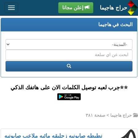
حراج هاجيما
إعلن مجانا
البحث في هاجيما
المدن
اكتب
عبارة
ابحث
البحث
⭐️⭐جرب لعبه توصيل الكلمات الان على هاتفك الذكي
حراج هاجيما
> صفحة ٣٨١
نطيطه صابونيه زحليقه مائيه ملاعب صابونيه