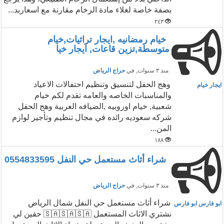
بصفة خاصة لغلاء مادة الرخام مقارنة مع اسعاربد...
٢٤٣
خيام رمضانيه ,ايجار تراثيات,خيام
متوسطة,تزين قاعات, ايجار خيا
منذ ٣ سنوات
, في
حراج الرياض
وهج الحفل لتنسيق وتنظيم احتفالات الاعياد
ايجار خيام
والمناسبات الخاصه والعامه تقدم لكم خيام
شعبية, خيام اوروبيه ,الضيافه العربية وهج الحفل
شركه سعوديه رائده في مجال تنظيم وتأجير لوازم
المن...
١٨٨
شراء أثاث مستعمل حي النفل 0554833595
منذ ٣ سنوات
, في
حراج الرياض
شراء أثاث مستعمل حي النفل شمال الرياض
ابو فارس ابو فارس
نشتري الاثاث المستعمل 🇸🇦🇸🇦🇸🇦 حقين لي