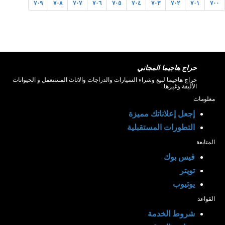
٧٠٩
٧٠٨
٧٠٧
٧٠٦
٧٠٥
٧٠٤
٧٠٣
٧٠٢
٧٠١
٧٠٠
حراج هاجيما المجاني
حراج هاجيما لبيع وشراء السيارات والدراجات والاثاث المستعمل و الحيوانات
الأليفة وغيرها.
معلومات
إجعل إعلاناتك مميزة
التطورات المستقبلية
المتابعة
فيس بوك
تويتر
يوتيوب
القواعد
شروط الخدمة