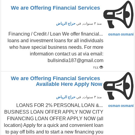
We are Offering Financial Services
منذ ٣ سنوات
, في
حراج الرياض
...Financing / Credit / Loan We offer financial
osman osmani
loans and investment loans for all individuals
who have special business needs. For more
information contact us at via email:
bullsindia187@gmail.com
٢٤٤
We are Offering Financial Services
Available Here Apply Now
منذ ٣ سنوات
, في
حراج الرياض
...LOANS FOR 2% PERSONAL LOAN &
osman osmani
BUSINESS LOAN OFFER APPLY NOW CITY
FINANCING LOAN OFFER APPLY NOW (all
location) Apply for a quick and convenient loan
to pay off bills and to start a new financing you