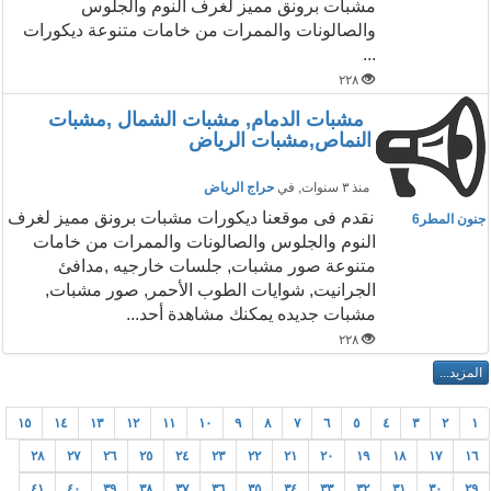
مشبات برونق مميز لغرف النوم والجلوس
والصالونات والممرات من خامات متنوعة ديكورات
...
٢٢٨
مشبات الدمام, مشبات الشمال ,مشبات
النماص,مشبات الرياض
منذ ٣ سنوات
, في
حراج الرياض
نقدم فى موقعنا ديكورات مشبات برونق مميز لغرف
جنون المطر6
النوم والجلوس والصالونات والممرات من خامات
متنوعة صور مشبات, جلسات خارجيه ,مدافئ
الجرانيت, شوايات الطوب الأحمر, صور مشبات,
مشبات جديده يمكنك مشاهدة أحد...
٢٢٨
١٥
١٤
١٣
١٢
١١
١٠
٩
٨
٧
٦
٥
٤
٣
٢
١
٢٨
٢٧
٢٦
٢٥
٢٤
٢٣
٢٢
٢١
٢٠
١٩
١٨
١٧
١٦
٤١
٤٠
٣٩
٣٨
٣٧
٣٦
٣٥
٣٤
٣٣
٣٢
٣١
٣٠
٢٩