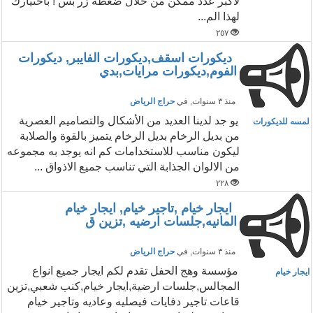
لأكبر عدد ممكن من خلال ضغطة زر بس ! باختيارك
لهذا الم...
٢٥٧
ديكورات اسقف,ديكورات الفايبر, ديكورات
الفوم,ديكورات مرايات,بدي
منذ ٣ سنوات
, في
حراج الرياض
يو جد لدينا العديد من الأشكال والتصاميم العصرية
لمسه للديكورات
من بديل الرخام بديل الرخام يتميز بالقوة والصلابة
ليكون مناسب للاستخدامات كم انه يوجد به مجموعه
من الالوان الجذابة التي تناسب جميع الاذواق ...
٢٢٨
ايجار خيام ,تاجير خيام, ايجار خيام
المانيه,جلسات ارضيه ,تزين ق
منذ ٣ سنوات
, في
حراج الرياض
مؤسسة وهج الحفل تقدم لكم ايجار جميع انواع
ايجار خيام
المجالس,جلسات ارضية,ايجار خيام,كنب شعبي,تزين
قاعات تاجير دفايات فيصليه وعاديه وتاجير خيام