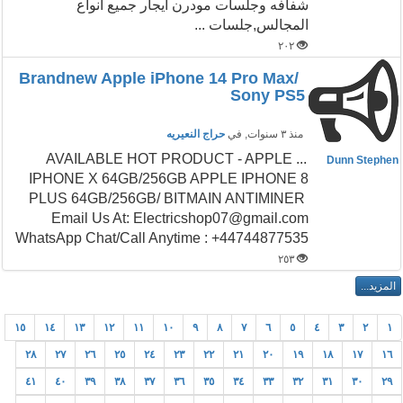
شفافه وجلسات مودرن ايجار جميع انواع
المجالس,جلسات ...
٢٠٢
Brandnew Apple iPhone 14 Pro Max/
Sony PS5
منذ ٣ سنوات
, في
حراج النعيريه
... AVAILABLE HOT PRODUCT - APPLE
Dunn Stephen
IPHONE X 64GB/256GB APPLE IPHONE 8
PLUS 64GB/256GB/ BITMAIN ANTIMINER
Email Us At: Electricshop07@gmail.com
WhatsApp Chat/Call Anytime : +44744877535
٢٥٣
١٥
١٤
١٣
١٢
١١
١٠
٩
٨
٧
٦
٥
٤
٣
٢
١
٢٨
٢٧
٢٦
٢٥
٢٤
٢٣
٢٢
٢١
٢٠
١٩
١٨
١٧
١٦
٤١
٤٠
٣٩
٣٨
٣٧
٣٦
٣٥
٣٤
٣٣
٣٢
٣١
٣٠
٢٩