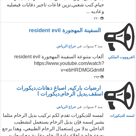
خيام,كنب شعبي,تزين قاعات تاجير دفايات فيصليه
وعاديه ...
٢٣٠
السفينة المهجورة resident evil
منذ ٣ سنوات
, في
حراج الرياض
ألعاب متنوعة السفينة المهجورة resident evil
الغروووب الملكي
https://www.youtube.com/watch?
v=ebHRDMGGdmM
٢٩٣
ارضيات باركيه, اصباغ دهانات,ديكورات
اسقف,بديل الرخام,ديكورات ا
منذ ٣ سنوات
, في
حراج الرياض
لمسه للديكورات تقدم لكم تركيب بديل الرخام مثلما
لمسه للديكورات
يشير إسمه فإن بديل الرخام يستعمل لتشطيب
الداخلي بدلا من إستعمال الرخام الطبيعي، وهذا يرجع
بصفة خاصة لغلاء مادة الرخام مقارنة مع اسعاربد...