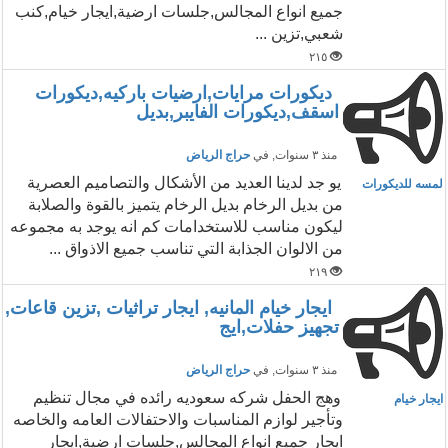
جميع انواع المجالس,جلسات ارضية,ايجار خيام,كنب
شعبي,تزين ...
٢١٥
ديكورات مرايات,ارضيات باركيه,ديكورات
اسقف,ديكورات الفايبر,بديل
منذ ٣ سنوات
, في
حراج الرياض
يو جد لدينا العديد من الأشكال والتصاميم العصرية
لمسه للديكورات
من بديل الرخام بديل الرخام يتميز بالقوة والصلابة
ليكون مناسب للاستخدامات كم انه يوجد به مجموعه
من الالوان الجذابة التي تناسب جميع الاذواق ...
٢١٩
ايجار خيام المانيه, ايجار تراثيات ,تزين قاعات,
تجهيز حفلات,ايج
منذ ٣ سنوات
, في
حراج الرياض
وهج الحفل شركه سعوديه رائده في مجال تنظيم
ايجار خيام
وتأجير لوازم المناسبات والاحتفالات العامه والخاصه
ايجار جميع انواع المجالس,جلسات ارضية,ايجار