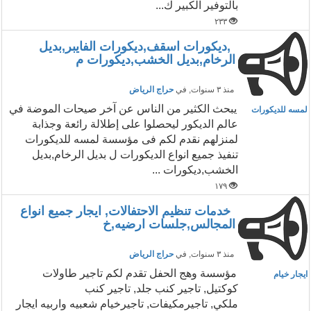
بالتوفير الكبير ك...
٢٣٣
,ديكورات اسقف,ديكورات الفايبر,بديل
الرخام,بديل الخشب,ديكورات م
منذ ٣ سنوات
, في
حراج الرياض
يبحث الكثير من الناس عن آخر صيحات الموضة في
لمسه للديكورات
عالم الديكور ليحصلوا على إطلالة رائعة وجذابة
لمنزلهم نقدم لكم فى مؤسسة لمسه للديكورات
تنفيذ جميع انواع الديكورات ل بديل الرخام,بديل
الخشب,ديكورات ...
١٧٩
خدمات تنظيم الاحتفالات, ايجار جميع انواع
المجالس,جلسات ارضيه,خ
منذ ٣ سنوات
, في
حراج الرياض
مؤسسة وهج الحفل تقدم لكم تاجير طاولات
ايجار خيام
كوكتيل, تاجير كنب جلد, تاجير كنب
ملكي, تاجيرمكيفات, تاجيرخيام شعبيه واربيه ايجار