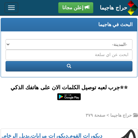
حراج هاجيما
إعلن مجانا
البحث في هاجيما
المدن
اكتب
عبارة
ابحث
البحث
⭐️⭐جرب لعبه توصيل الكلمات الان على هاتفك الذكي
حراج هاجيما
> صفحة ٣٧٩
ديكورات الفوم,ديكورات مرايات,بديل الرخام,