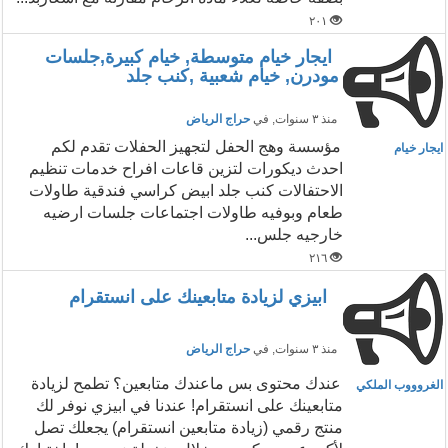
٢٠١
ايجار خيام متوسطة, خيام كبيرة,جلسات
مودرن, خيام شعبية ,كنب جلد
منذ ٣ سنوات
, في
حراج الرياض
مؤسسة وهج الحفل لتجهيز الحفلات تقدم لكم
ايجار خيام
احدث ديكورات لتزين قاعات افراح خدمات تنظيم
الاحتفالات كنب جلد ابيض كراسي فندقية طاولات
طعام وبوفيه طاولات اجتماعات جلسات ارضيه
خارجيه جلس...
٢١٦
ابيزي لزيادة متابعينك على انستقرام
منذ ٣ سنوات
, في
حراج الرياض
عندك محتوى بس ماعندك متابعين؟ تطمح لزيادة
الغروووب الملكي
متابعينك على انستقرام! عندنا في ابيزي نوفر لك
منتج رقمي (زيادة متابعين انستقرام) يجعلك تصل