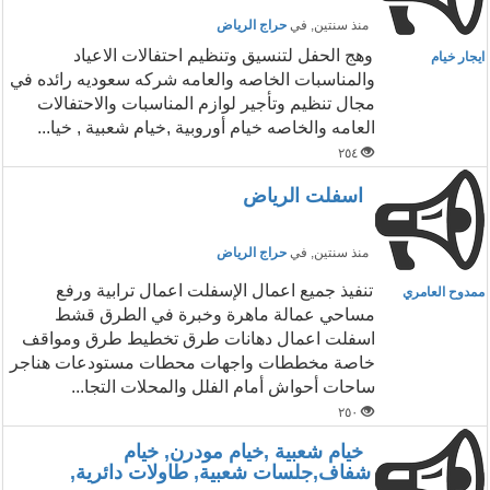
منذ سنتين
, في
حراج الرياض
وهج الحفل لتنسيق وتنظيم احتفالات الاعياد
ايجار خيام
والمناسبات الخاصه والعامه شركه سعوديه رائده في
مجال تنظيم وتأجير لوازم المناسبات والاحتفالات
العامه والخاصه خيام أوروبية ,خيام شعبية , خيا...
٢٥٤
اسفلت الرياض
منذ سنتين
, في
حراج الرياض
تنفيذ جميع اعمال الإسفلت اعمال ترابية ورفع
ممدوح العامري
مساحي عمالة ماهرة وخبرة في الطرق قشط
اسفلت اعمال دهانات طرق تخطيط طرق ومواقف
خاصة مخططات واجهات محطات مستودعات هناجر
ساحات أحواش أمام الفلل والمحلات التجا...
٢٥٠
خيام شعبية ,خيام مودرن, خيام
شفاف,جلسات شعبية, طاولات دائرية,