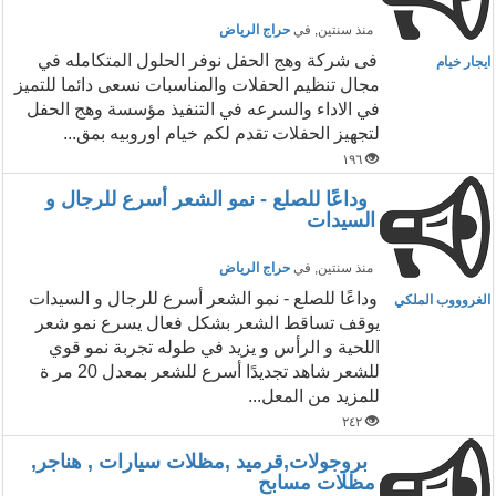
منذ سنتين
, في
حراج الرياض
فى شركة وهج الحفل نوفر الحلول المتكامله في
ايجار خيام
مجال تنظيم الحفلات والمناسبات نسعى دائما للتميز
في الاداء والسرعه في التنفيذ مؤسسة وهج الحفل
لتجهيز الحفلات تقدم لكم خيام اوروبيه بمق...
١٩٦
وداعًا للصلع - نمو الشعر أسرع للرجال و
السيدات
منذ سنتين
, في
حراج الرياض
وداعًا للصلع - نمو الشعر أسرع للرجال و السيدات
الغروووب الملكي
يوقف تساقط الشعر بشكل فعال يسرع نمو شعر
اللحية و الرأس و يزيد في طوله تجربة نمو قوي
للشعر شاهد تجديدًا أسرع للشعر بمعدل 20 مر ة
للمزيد من المعل...
٢٤٢
بروجولات,قرميد ,مظلات سيارات , هناجر,
مظلات مسابح