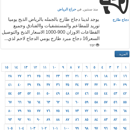
منذ سنتين
, في
حراج الرياض
يوجد لدينا دجاج طازج بالجمله بالرياض الذبح يوميا
دجاج طازج
توريد للمطاعم والمستشفيات واالفنادق وجميع
القطاعات الاوزان 900-1000 الاسعار الذبح والتوصيل
السعر16 دجاج مبرد طازج يومي الدجاج لاحم لذي...
٢٥٢
١٥
١٤
١٣
١٢
١١
١٠
٩
٨
٧
٦
٥
٤
٣
٢
١
٢٨
٢٧
٢٦
٢٥
٢٤
٢٣
٢٢
٢١
٢٠
١٩
١٨
١٧
١٦
٤١
٤٠
٣٩
٣٨
٣٧
٣٦
٣٥
٣٤
٣٣
٣٢
٣١
٣٠
٢٩
٥٤
٥٣
٥٢
٥١
٥٠
٤٩
٤٨
٤٧
٤٦
٤٥
٤٤
٤٣
٤٢
٦٧
٦٦
٦٥
٦٤
٦٣
٦٢
٦١
٦٠
٥٩
٥٨
٥٧
٥٦
٥٥
٨٠
٧٩
٧٨
٧٧
٧٦
٧٥
٧٤
٧٣
٧٢
٧١
٧٠
٦٩
٦٨
٩٣
٩٢
٩١
٩٠
٨٩
٨٨
٨٧
٨٦
٨٥
٨٤
٨٣
٨٢
٨١
١٠٥
١٠٤
١٠٣
١٠٢
١٠١
١٠٠
٩٩
٩٨
٩٧
٩٦
٩٥
٩٤