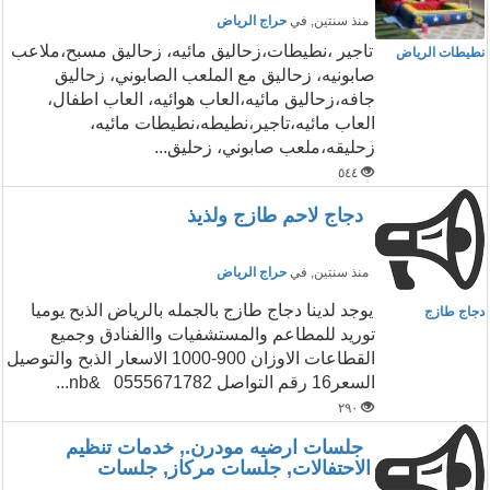
منذ سنتين
, في
حراج الرياض
تاجير ،نطيطات،زحاليق مائيه، زحاليق مسبح،ملاعب
نطيطات الرياض
صابونيه، زحاليق مع الملعب الصابوني، زحاليق
جافه،زحاليق مائيه،العاب هوائيه، العاب اطفال،
العاب مائيه،تاجير،نطيطه،نطيطات مائيه،
زحليقه،ملعب صابوني، زحليق...
٥٤٤
دجاج لاحم طازج ولذيذ
منذ سنتين
, في
حراج الرياض
يوجد لدينا دجاج طازج بالجمله بالرياض الذبح يوميا
دجاج طازج
توريد للمطاعم والمستشفيات واالفنادق وجميع
القطاعات الاوزان 900-1000 الاسعار الذبح والتوصيل
السعر16 رقم التواصل 0555671782 &nb...
٢٩٠
جلسات ارضيه مودرن., خدمات تنظيم
الاحتفالات, جلسات مركاز, جلسات