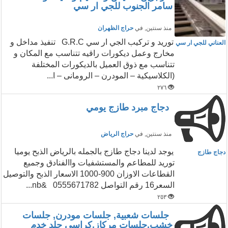
سامر الجنوب للجي ار سي
منذ سنتين
, في
حراج الظهران
توريد و تركيب الجي ار سي G.R.C تنفيذ مداخل و
العناني للجي ار سي
مخارج وعمل ديكورات راقيه تتناسب مع المكان و
تتناسب مع ذوق العميل بالديكورات المختلفة
(الكلاسيكية – المودرن – الرومانى – ا...
٢٧٦
دجاج مبرد طازج يومي
منذ سنتين
, في
حراج الرياض
يوجد لدينا دجاج طازج بالجمله بالرياض الذبح يوميا
دجاج طازج
توريد للمطاعم والمستشفيات واالفنادق وجميع
القطاعات الاوزان 900-1000 الاسعار الذبح والتوصيل
السعر16 رقم التواصل 0555671782 &nb...
٢٥٣
جلسات شعبية, جلسات مودرن, جلسات
خشب,جلسات مركاز,كراسي جلد خدم