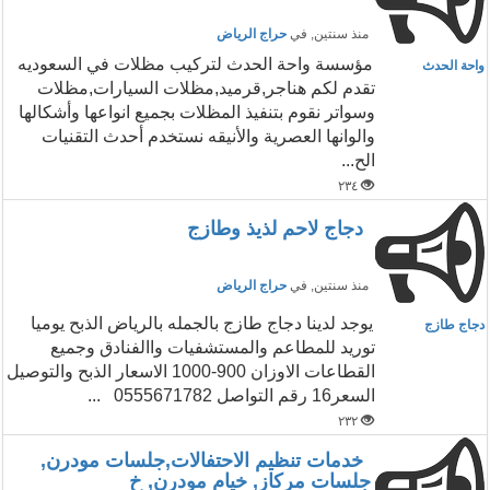
منذ سنتين
, في
حراج الرياض
مؤسسة واحة الحدث لتركيب مظلات في السعوديه
واحة الحدث
تقدم لكم هناجر,قرميد,مظلات السيارات,مظلات
وسواتر نقوم بتنفيذ المظلات بجميع انواعها وأشكالها
والوانها العصرية والأنيقه نستخدم أحدث التقنيات
الح...
٢٣٤
دجاج لاحم لذيذ وطازج
منذ سنتين
, في
حراج الرياض
يوجد لدينا دجاج طازج بالجمله بالرياض الذبح يوميا
دجاج طازج
توريد للمطاعم والمستشفيات واالفنادق وجميع
القطاعات الاوزان 900-1000 الاسعار الذبح والتوصيل
السعر16 رقم التواصل 0555671782 ...
٢٣٢
خدمات تنظيم الاحتفالات,جلسات مودرن,
جلسات مركاز, خيام مودرن, خ