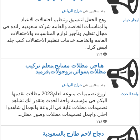
منذ سنتين
, في
حراج الرياض
وهج الحفل لتنسيق وتنظيم احتفالات الاعياد
ايجار خيام
والمناسبات الخاصه والعامه شركه سعوديه رائده في
مجال تنظيم وتأجير لوازم المناسبات والاحتفالات
العامه والخاصه خدمات تنظيم الاحتفالات كنب جلد
ابيض كرا...
٢٢٦
هناجر, مظلات مسابح,معلم تركيب
مظلات,سواتر,بروجولات,قرميد
منذ سنتين
, في
حراج الرياض
اروع تصميمات منوعه لعام2023 مظلات نقدمها
واحة الحدث
اليكم فى مؤسسة واحة الحدث هتقدر انك تشاهد
تصميمات مظلات غاية فى الروعة والجمال شاهدوا
احلى واجمل تصميمات مظلات وصور مظل...
٢١٨
دجاج لاحم طازج بالسعودية