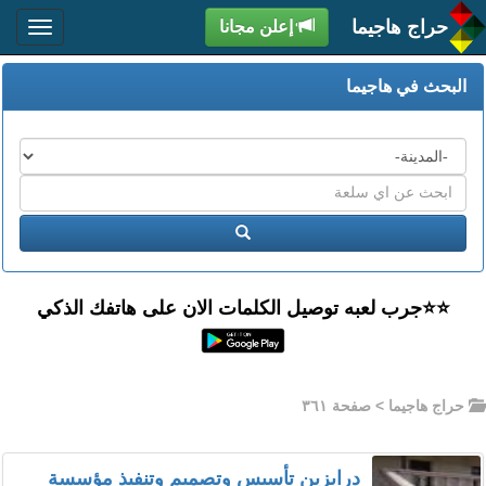
حراج هاجيما
إعلن مجانا
البحث في هاجيما
المدن
اكتب
عبارة
ابحث
البحث
⭐️⭐جرب لعبه توصيل الكلمات الان على هاتفك الذكي
حراج هاجيما
> صفحة ٣٦١
درابزين تأسيس وتصميم وتنفيذ مؤسسة