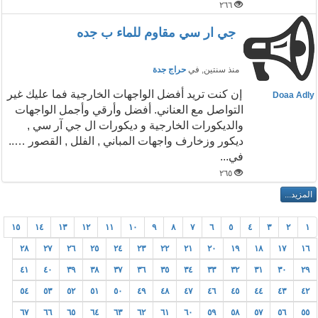
٢٦٦
جي ار سي مقاوم للماء ب جده
منذ سنتين
, في
حراج جدة
إن كنت تريد أفضل الواجهات الخارجية فما عليك غير
Doaa Adly
التواصل مع العناني. أفضل وأرقي وأجمل الواجهات
والديكورات الخارجية و ديكورات ال جي آر سي ,
ديكور وزخارف واجهات المباني , الفلل , القصور …..
في...
٢٦٥
١٥
١٤
١٣
١٢
١١
١٠
٩
٨
٧
٦
٥
٤
٣
٢
١
٢٨
٢٧
٢٦
٢٥
٢٤
٢٣
٢٢
٢١
٢٠
١٩
١٨
١٧
١٦
٤١
٤٠
٣٩
٣٨
٣٧
٣٦
٣٥
٣٤
٣٣
٣٢
٣١
٣٠
٢٩
٥٤
٥٣
٥٢
٥١
٥٠
٤٩
٤٨
٤٧
٤٦
٤٥
٤٤
٤٣
٤٢
٦٧
٦٦
٦٥
٦٤
٦٣
٦٢
٦١
٦٠
٥٩
٥٨
٥٧
٥٦
٥٥