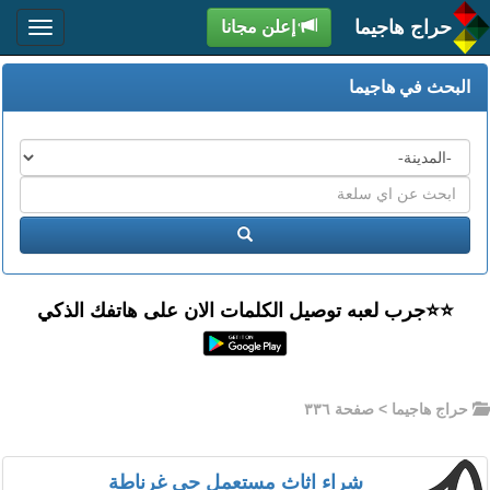
حراج هاجيما
إعلن مجانا
البحث في هاجيما
المدن
اكتب
عبارة
ابحث
البحث
⭐️⭐جرب لعبه توصيل الكلمات الان على هاتفك الذكي
حراج هاجيما
> صفحة ٣٣٦
شراء اثاث مستعمل حي غرناطة