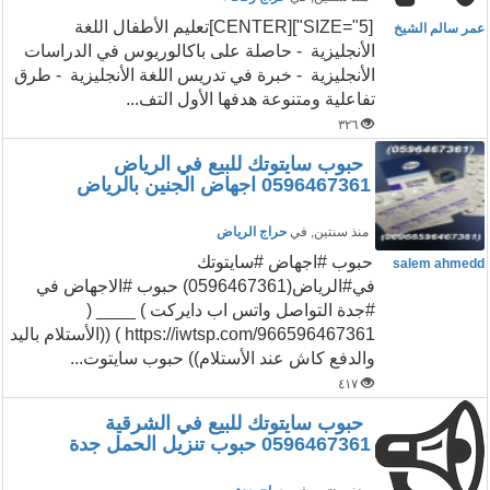
[SIZE="5"][CENTER]تعليم الأطفال اللغة
عمر سالم الشيخ
الأنجليزية - حاصلة على باكالوريوس في الدراسات
الأنجليزية - خبرة في تدريس اللغة الأنجليزية - طرق
تفاعلية ومتنوعة هدفها الأول التف...
٣٢٦
حبوب سايتوتك للبيع في الرياض
0596467361 اجهاض الجنين بالرياض
منذ سنتين
, في
حراج الرياض
حبوب #اجهاض #سايتوتك
salem ahmedd
في#الرياض(0596467361) حبوب #الاجهاض في
#جدة التواصل واتس اب دايركت ) ____ (
https://iwtsp.com/966596467361 ) ((الأستلام باليد
والدفع كاش عند الأستلام)) حبوب سايتوت...
٤١٧
حبوب سايتوتك للبيع في الشرقية
0596467361 حبوب تنزيل الحمل جدة