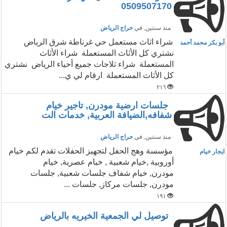
0509507170
منذ سنتين
, في
حراج الرياض
شراء اثاث مستعمل حي غرناطة شرق الرياض
أبو بكر محمد أحمد
نشتري كل الأثاث المستعملة شراء الأثاث
المستعملة شراء ثلاجات جميع أحياء الرياض نشتري
كل الأثاث المستعملة ارقام لي ي...
٢١٦
جلسات ارضية مودرن, تاجير خيام
شفافه,الضيافة العربية, خدمات الت
منذ سنتين
, في
حراج الرياض
مؤسسة وهج الحفل لتجهيز الحفلات تقدم لكم خيام
ايجار خيام
أوروبية ,خيام شعبية , خيام عصرية, خيام
مودرن, خيام شفاف جلسات شعبية, جلسات
مودرن, جلسات مركاز, جلسات ...
١٩١
توصيل لي الجمعية الخيريه بالرياض