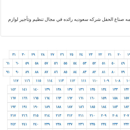
امه صناع الحفل شركه سعوديه رائده في مجال تنظيم وتأجير لوازم
٣١
٣٠
٢٩
٢٨
٢٧
٢٦
٢٥
٢٤
٢٣
٢٢
٢١
٢٠
١
٦١
٦٠
٥٩
٥٨
٥٧
٥٦
٥٥
٥٤
٥٣
٥٢
٥١
٥٠
٤٩
٩١
٩٠
٨٩
٨٨
٨٧
٨٦
٨٥
٨٤
٨٣
٨٢
٨١
٨٠
٧٩
١١٧
١١٦
١١٥
١١٤
١١٣
١١٢
١١١
١١٠
١٠٩
١٠٨
١٠
١٤٢
١٤١
١٤٠
١٣٩
١٣٨
١٣٧
١٣٦
١٣٥
١٣٤
١٣٣
١٣٢
١٦٧
١٦٦
١٦٥
١٦٤
١٦٣
١٦٢
١٦١
١٦٠
١٥٩
١٥٨
١٥٧
١٩٢
١٩١
١٩٠
١٨٩
١٨٨
١٨٧
١٨٦
١٨٥
١٨٤
١٨٣
١٨٢
٢١٧
٢١٦
٢١٥
٢١٤
٢١٣
٢١٢
٢١١
٢١٠
٢٠٩
٢٠٨
٢٠٧
٢٤٢
٢٤١
٢٤٠
٢٣٩
٢٣٨
٢٣٧
٢٣٦
٢٣٥
٢٣٤
٢٣٣
٢٣٢