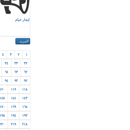
م
ايجار خيام
ا
٤
٣
٢
١
٣٤
٣٣
٣٢
٦٤
٦٣
٦٢
٩٤
٩٣
٩٢
١٢٠
١١٩
١١٨
١٤٥
١٤٤
١٤٣
١٧٠
١٦٩
١٦٨
١٩٥
١٩٤
١٩٣
٢٢٠
٢١٩
٢١٨