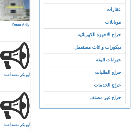
عقارات
م
موبايلات
Doaa Adly
ت
حراج الاجهزة الكهربائية
ديكورات و اثاث مستعمل
حيوانات اليفة
م
حراج الطلبات
أبو بكر محمد أحمد
ا
حراج الخدمات
حراج غير مصنف
م
أبو بكر محمد أحمد
ا