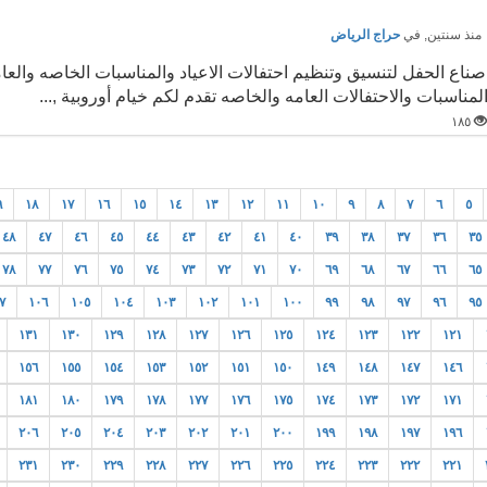
نذ سنتين
, في
حراج الرياض
صناع الحفل لتنسيق وتنظيم احتفالات الاعياد والمناسبات الخاصه والع
لمناسبات والاحتفالات العامه والخاصه تقدم لكم خيام أوروبية ,...
١٨٥
٩
١٨
١٧
١٦
١٥
١٤
١٣
١٢
١١
١٠
٩
٨
٧
٦
٥
٤٨
٤٧
٤٦
٤٥
٤٤
٤٣
٤٢
٤١
٤٠
٣٩
٣٨
٣٧
٣٦
٣٥
٧٨
٧٧
٧٦
٧٥
٧٤
٧٣
٧٢
٧١
٧٠
٦٩
٦٨
٦٧
٦٦
٦٥
٧
١٠٦
١٠٥
١٠٤
١٠٣
١٠٢
١٠١
١٠٠
٩٩
٩٨
٩٧
٩٦
٩٥
١٣١
١٣٠
١٢٩
١٢٨
١٢٧
١٢٦
١٢٥
١٢٤
١٢٣
١٢٢
١٢١
١٥٦
١٥٥
١٥٤
١٥٣
١٥٢
١٥١
١٥٠
١٤٩
١٤٨
١٤٧
١٤٦
١٨١
١٨٠
١٧٩
١٧٨
١٧٧
١٧٦
١٧٥
١٧٤
١٧٣
١٧٢
١٧١
٢٠٦
٢٠٥
٢٠٤
٢٠٣
٢٠٢
٢٠١
٢٠٠
١٩٩
١٩٨
١٩٧
١٩٦
٢٣١
٢٣٠
٢٢٩
٢٢٨
٢٢٧
٢٢٦
٢٢٥
٢٢٤
٢٢٣
٢٢٢
٢٢١