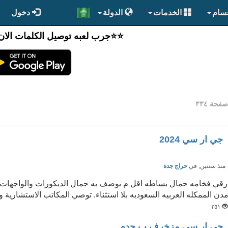
قسام
الخدمات
الدولة
دخول
⭐️⭐جرب لعبه توصيل الكلمات الان
فحة ٣٣٤
جي ار سي 2024
نذ سنتين
, في
حراج جدة
رقي فخامه جمال بساطه اقل م يوصف به جمال الديكورات والواجهات ال
دن الممكله العربيه السعوديه بلا استثناء. توصي المكاتب الاستشارية وا
٢٥١
جي ار سي مزخرف ب جده