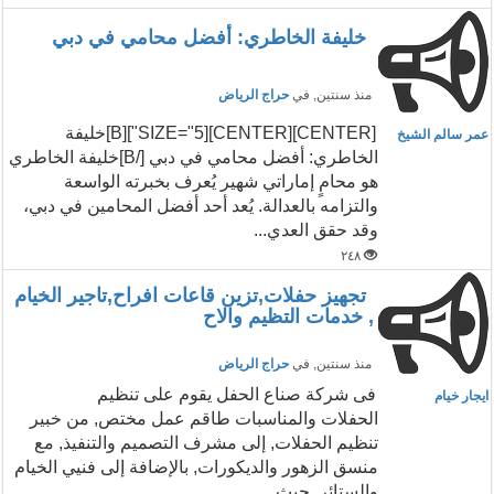
خليفة الخاطري: أفضل محامي في دبي
منذ سنتين
, في
حراج الرياض
[CENTER][CENTER][SIZE="5"][B]خليفة
عمر سالم الشيخ
الخاطري: أفضل محامي في دبي [/B]خليفة الخاطري
هو محامٍ إماراتي شهير يُعرف بخبرته الواسعة
والتزامه بالعدالة. يُعد أحد أفضل المحامين في دبي،
وقد حقق العدي...
٢٤٨
تجهيز حفلات,تزين قاعات افراح,تاجير الخيام
, خدمات التظيم والاح
منذ سنتين
, في
حراج الرياض
فى شركة صناع الحفل يقوم على تنظيم
ايجار خيام
الحفلات والمناسبات طاقم عمل مختص, من خبير
تنظيم الحفلات, إلى مشرف التصميم والتنفيذ, مع
منسق الزهور والديكورات, بالإضافة إلى فنيي الخيام
والستائر, حيث ...