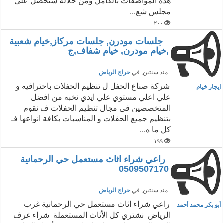
هذه المواصفات بالكامل ومن خلاله ستحصل على
مجلس شع...
٢٠٠
جلسات مودرن, جلسات مركاز,خيام شعبية
,خيام مودرن, خيام شفاف,ج
منذ سنتين
, في
حراج الرياض
شركة صناع الحفل ل تنظيم الحفلات باحترافيه و
ايجار خيام
علي اعلي مستوي علي ايدي نخبه من افضل
المتخصصين في مجال تنظيم الحفلات ف نقوم
بتنظيم جميع الحفلات و المناسبات بكافة انواعها فـ
كل ما ه...
١٩٩
راعي شراء اثاث مستعمل حي الرحمانية
0509507170
منذ سنتين
, في
حراج الرياض
راعي شراء اثاث مستعمل حي الرحمانية غرب
أبو بكر محمد أحمد
الرياض نشتري كل الأثاث المستعملة شراء غرف