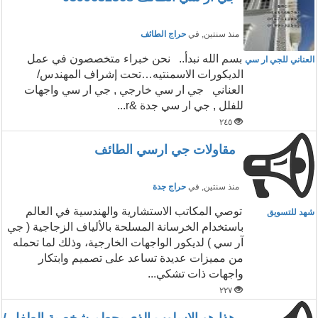
منذ سنتين
, في
حراج الطائف
بسم الله نبدأ.. نحن خبراء متخصصون في عمل
العناني للجي ار سي
الديكورات الاسمنتيه…تحت إشراف المهندس/
العناني جي ار سي خارجي , جي ار سي واجهات
للفلل , جي ار سي جدة ‏‏‏‏&r...
٢٤٥
مقاولات جي ارسي الطائف
منذ سنتين
, في
حراج جدة
توصي المكاتب الاستشارية والهندسية في العالم
شهد للتسويق
باستخدام الخرسانة المسلحة بالألياف الزجاجية ( جي
آر سي ) لديكور الواجهات الخارجية، وذلك لما تحمله
من مميزات عديدة تساعد على تصميم وابتكار
واجهات ذات تشكي...
٢٢٧