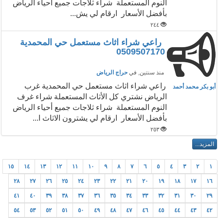
النوم المستعملة شراء ثلاجات جميع أحياء الرياض
بأفضل الأسعار ارقام لي يش...
٢٤٤
راعي شراء اثاث مستعمل حي المحمدية
0509507170
منذ سنتين
, في
حراج الرياض
راعي شراء اثاث مستعمل حي المحمدية غرب
أبو بكر محمد أحمد
الرياض نشتري كل الأثاث المستعملة شراء غرف
النوم المستعملة شراء ثلاجات جميع أحياء الرياض
بأفضل الأسعار ارقام لي يشترون الاثاث ا...
٢٥٣
١٥
١٤
١٣
١٢
١١
١٠
٩
٨
٧
٦
٥
٤
٣
٢
١
٢٨
٢٧
٢٦
٢٥
٢٤
٢٣
٢٢
٢١
٢٠
١٩
١٨
١٧
١٦
٤١
٤٠
٣٩
٣٨
٣٧
٣٦
٣٥
٣٤
٣٣
٣٢
٣١
٣٠
٢٩
٥٤
٥٣
٥٢
٥١
٥٠
٤٩
٤٨
٤٧
٤٦
٤٥
٤٤
٤٣
٤٢