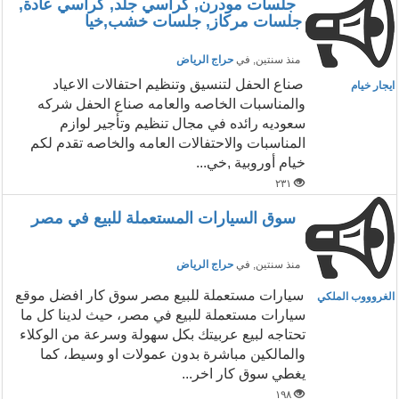
جلسات مودرن, كراسي جلد, كراسي عادة,
جلسات مركاز, جلسات خشب,خيا
منذ سنتين
, في
حراج الرياض
صناع الحفل لتنسيق وتنظيم احتفالات الاعياد
ايجار خيام
والمناسبات الخاصه والعامه صناع الحفل شركه
سعوديه رائده في مجال تنظيم وتأجير لوازم
المناسبات والاحتفالات العامه والخاصه تقدم لكم
خيام أوروبية ,خي...
٢٣١
سوق السيارات المستعملة للبيع في مصر
منذ سنتين
, في
حراج الرياض
سيارات مستعملة للبيع مصر سوق كار افضل موقع
الغروووب الملكي
سيارات مستعملة للبيع في مصر، حيث لدينا كل ما
تحتاجه لبيع عربيتك بكل سهولة وسرعة من الوكلاء
والمالكين مباشرة بدون عمولات او وسيط، كما
يغطي سوق كار اخر...
١٩٨