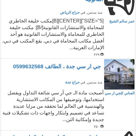
منذ سنتين
, في
حراج الرياض
[SIZE="5"][CENTER][B]مكتب خليفة الخاطري
عمر سالم الشيخ
للمحاماة والاستشارات القانونية[/B]: مكتب خليفة
الخاطري للمحاماة والاستشارات القانونية هو أحد
أفضل مكاتب المحاماة في دبي. يقع المكتب في دبي،
الإمارات العربية...
٢٢٩
جي ار سي جدة ، الطائف 0599632568
منذ سنتين
, في
حراج جدة
أصبحت مادة الـ جي آر سي شائعة التداول ويفضل
العناني للجي ار سي
استخدامها، وتوصيفها من المكاتب الاستشارية
والهندسية في العالم لما تحققه من مزايا عديدة
تساعد في تصميم وابتكار واجهات ذات تشكيلات فنية
جديدة وإمكانية التن...
٢٥٠