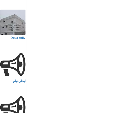
م
Doaa Adly
ا
م
ايجار خيام
ا