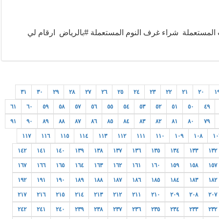
لمستعملة شراء غرف النوم المستعملة #بالرياض ارقام لي
٣١
٣٠
٢٩
٢٨
٢٧
٢٦
٢٥
٢٤
٢٣
٢٢
٢١
٢٠
١
٦١
٦٠
٥٩
٥٨
٥٧
٥٦
٥٥
٥٤
٥٣
٥٢
٥١
٥٠
٤٩
٩١
٩٠
٨٩
٨٨
٨٧
٨٦
٨٥
٨٤
٨٣
٨٢
٨١
٨٠
٧٩
١١٧
١١٦
١١٥
١١٤
١١٣
١١٢
١١١
١١٠
١٠٩
١٠٨
١٠
١٤٢
١٤١
١٤٠
١٣٩
١٣٨
١٣٧
١٣٦
١٣٥
١٣٤
١٣٣
١٣٢
١٦٧
١٦٦
١٦٥
١٦٤
١٦٣
١٦٢
١٦١
١٦٠
١٥٩
١٥٨
١٥٧
١٩٢
١٩١
١٩٠
١٨٩
١٨٨
١٨٧
١٨٦
١٨٥
١٨٤
١٨٣
١٨٢
٢١٧
٢١٦
٢١٥
٢١٤
٢١٣
٢١٢
٢١١
٢١٠
٢٠٩
٢٠٨
٢٠٧
٢٤٢
٢٤١
٢٤٠
٢٣٩
٢٣٨
٢٣٧
٢٣٦
٢٣٥
٢٣٤
٢٣٣
٢٣٢