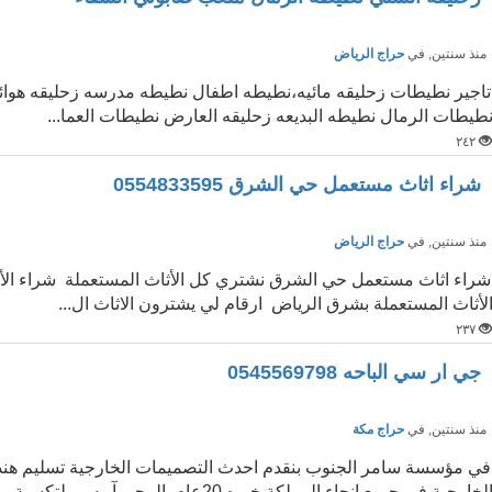
نذ سنتين
, في
حراج الرياض
تاجير نطيطات زحليقه مائيه،نطيطه اطفال نطيطه مدرسه زحليقه هوا
طيطات الرمال نطيطه البديعه زحليقه العارض نطيطات العما...
٢٤٢
شراء اثاث مستعمل حي الشرق 0554833595
نذ سنتين
, في
حراج الرياض
شراء اثاث مستعمل حي الشرق نشتري كل الأثاث المستعملة شراء ال
لأثاث المستعملة بشرق الرياض ارقام لي يشترون الاثاث ال...
٢٣٧
جي ار سي الباحه 0545569798
نذ سنتين
, في
حراج مكة
في مؤسسة سامر الجنوب بنقدم احدث التصميمات الخارجية تسليم هن
لخارجية فى جميع انحاء المملكة خبره 20عام. الـ جي آر سي لتكسية واجهة المباني الحكوم...