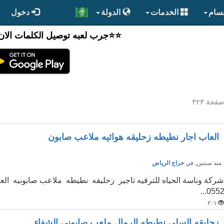
قسام
الخدمات
الدولة
دخول
⭐️⭐جرب لعبه توصيل الكلمات الان
فحة ٣٢٣
العاب اجار نطيطه زحليقه هوائيه ملاعب صابون
نذ سنتين
, في
حراج الرياض
شركة وناسة الحياه للترفيه تاجير زحليقه نطيطه ملاعب صابونيه الع
0552..
٢٠١
زحليقه السلي نطيطه الرمال ملعب صابوني الشفاء