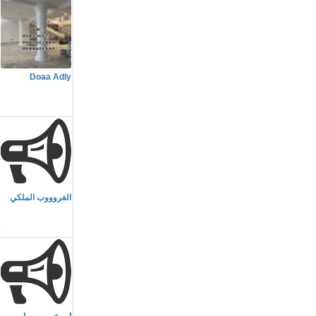
م
Doaa Adly
ا
م
الغروووب الملكي
م
م