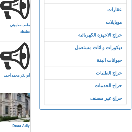
عقارات
م
موبايلات
ملعب صابوني
ن
نطيطه
حراج الاجهزة الكهربائية
ديكورات و اثاث مستعمل
حيوانات اليفة
م
حراج الطلبات
أبو بكر محمد أحمد
ا
حراج الخدمات
حراج غير مصنف
م
Doaa Adly
ا