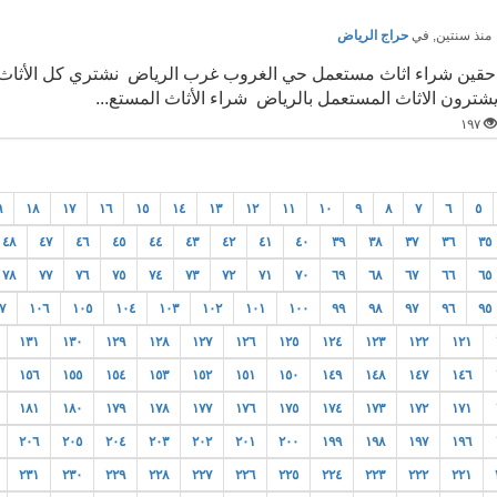
نذ سنتين
, في
حراج الرياض
حقين شراء اثاث مستعمل حي الغروب غرب الرياض نشتري كل الأثاث ا
شترون الاثاث المستعمل بالرياض شراء الأثاث المستع...
١٩٧
٩
١٨
١٧
١٦
١٥
١٤
١٣
١٢
١١
١٠
٩
٨
٧
٦
٥
٤٨
٤٧
٤٦
٤٥
٤٤
٤٣
٤٢
٤١
٤٠
٣٩
٣٨
٣٧
٣٦
٣٥
٧٨
٧٧
٧٦
٧٥
٧٤
٧٣
٧٢
٧١
٧٠
٦٩
٦٨
٦٧
٦٦
٦٥
٧
١٠٦
١٠٥
١٠٤
١٠٣
١٠٢
١٠١
١٠٠
٩٩
٩٨
٩٧
٩٦
٩٥
١٣١
١٣٠
١٢٩
١٢٨
١٢٧
١٢٦
١٢٥
١٢٤
١٢٣
١٢٢
١٢١
١٥٦
١٥٥
١٥٤
١٥٣
١٥٢
١٥١
١٥٠
١٤٩
١٤٨
١٤٧
١٤٦
١٨١
١٨٠
١٧٩
١٧٨
١٧٧
١٧٦
١٧٥
١٧٤
١٧٣
١٧٢
١٧١
٢٠٦
٢٠٥
٢٠٤
٢٠٣
٢٠٢
٢٠١
٢٠٠
١٩٩
١٩٨
١٩٧
١٩٦
٢٣١
٢٣٠
٢٢٩
٢٢٨
٢٢٧
٢٢٦
٢٢٥
٢٢٤
٢٢٣
٢٢٢
٢٢١