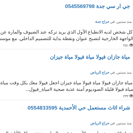
جي ار سي جدة 0545569798
نذ سنتين
, في
حراج جدة
كل شخص لديه الانطباع الأول الذي يريد تركه عند الضيوف والمارة 
لواجهة الخارجية لتصبح عنوان ونقطة بداية للتصميم الداخلي. مع موسس
٢٥١
مياة جازان فيولا مياة فيولا مياة جيزان
نذ سنتين
, في
حراج الرياض
مياة جازان فيولا مياة فيولا مياة جيزان اجعل فيولا معك بكل وقت ميا
ياة فيولا قليلة الصوديوم آمنة عذبة صحية #مياة_فيول...
٢٣٢
شراء اثاث مستعمل حي الأحمدية 0554833595
نذ سنتين
, في
حراج الرياض