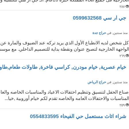
٢٨٧
جي ار سي 0599632568
نذ سنتين
, في
حراج جدة
كل شخص لديه الانطباع الأول الذي يريد تركه عند الضيوف والمارة 
لواجهة الخارجية لتصبح عنوان ونقطة بداية للتصميم الداخلي. مع موسس
٢٦٩
خيام عصرية, خيام مودرن, كراسي فاخرة, طاولات طعام,طا
نذ سنتين
, في
حراج الرياض
صناع الحفل لتنسيق وتنظيم احتفالات الاعياد والمناسبات الخاصه والع
لمناسبات والاحتفالات العامه والخاصه تقدم لكم خيام أوروبية ,خيا...
٢٥٩
شراء اثاث مستعمل حي الفيحاء 0554833595