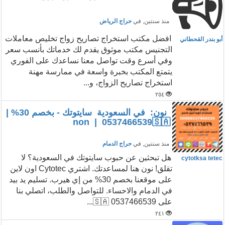
منذ سنتين
, في
حراج الرياض
افضل مكتب استخراج تصاريح زواج تخليص معاملات
أبو بندر القحطاني
التجنيس مكتب موثوق يقدم لك خدماتك بأنسب سعر
وفي أسرع وقت تواصل معنا نساعدك على الفوري
يتمتع المكتب بخبرة واسعة في ممارسة مهنة
استخراج تصاريح الزواج، و...
٢٥٤
نون: في السعودية سايتوتك - بخصم 30% |
non | 0537466539🇸🇦
منذ سنتين
, في
حراج الدمام
هل تبحثين عن حبوب سايتوتك في السعودية؟ لا
cytotksa tetec
تقلق! نون هنا لمساعدتك. اشتري Cytotec اون لاين
على موقعنا بخصم 30% من إي هيرب. تسليم يد بيد
في الدمام والاحساء. للتواصل والطلب، اتصلي بنا
على 0537466539 🇸🇦...
٢٤١