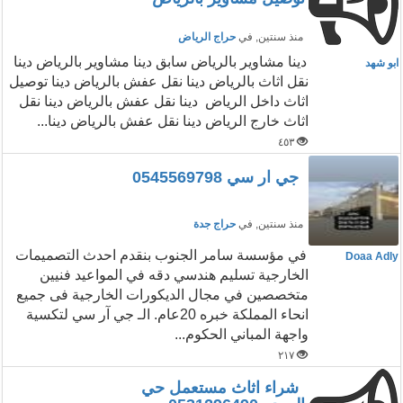
منذ سنتين
, في
حراج الرياض
دينا مشاوير بالرياض سابق دينا مشاوير بالرياض دينا
ابو شهد
نقل اثاث بالرياض دينا نقل عفش بالرياض دينا توصيل
اثاث داخل الرياض دينا نقل عفش بالرياض دينا نقل
اثاث خارج الرياض دينا نقل عفش بالرياض دينا...
٤٥٣
جي ار سي 0545569798
منذ سنتين
, في
حراج جدة
في مؤسسة سامر الجنوب بنقدم احدث التصميمات
Doaa Adly
الخارجية تسليم هندسي دقه في المواعيد فنيين
متخصصين في مجال الديكورات الخارجية فى جميع
انحاء المملكة خبره 20عام. الـ جي آر سي لتكسية
واجهة المباني الحكوم...
٢١٧
شراء اثاث مستعمل حي