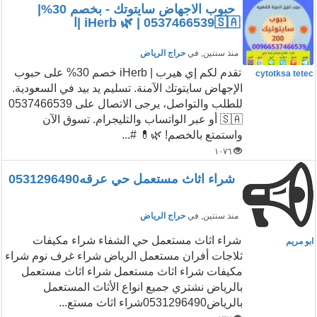
حبوب الاجهاض سايتوتك - بخصم 30%|
iHerb 🌿 | 0537466539🇸🇦 |ا
منذ سنتين
, في
حراج الرياض
تقدم لكم إي هيرب | iHerb خصم 30% على حبوب
cytotksa tetec
الإجهاض سايتوتك الآمنة. تسليم يد بيد في السعودية.
للطلب والتواصل، يرجى الاتصال على 0537466539
🇸🇦 أو عبر الواتساب والتليجرام. تسوق الآن
واستمتع بالخصم! 🌿💊 #...
١٠٧٦
شراء اثاث مستعمل حي عرقه0531296490
منذ سنتين
, في
حراج الرياض
شراء اثاث مستعمل حي الشفاء شراء مكيفات
ابو مريم
ثلاجات أفران مستعمل الرياض شراء غرف نوم شراء
مكيفات شراء اثاث مستعمل شراء اثاث مستعمل
بالرياض نشتري جميع انواع الأثاث المستعمل
بالرياض0531296490شراء اثاث مستع...