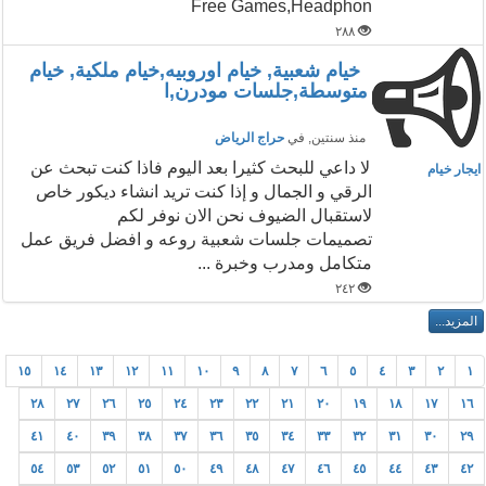
Free Games,Headphon
٢٨٨
خيام شعبية, خيام اوروبيه,خيام ملكية, خيام
متوسطة,جلسات مودرن,ا
منذ سنتين
, في
حراج الرياض
لا داعي للبحث كثيرا بعد اليوم فاذا كنت تبحث عن
ايجار خيام
الرقي و الجمال و إذا كنت تريد انشاء ديكور خاص
لاستقبال الضيوف نحن الان نوفر لكم
تصميمات جلسات شعبية روعه و افضل فريق عمل
متكامل ومدرب وخبرة ...
٢٤٢
١٥
١٤
١٣
١٢
١١
١٠
٩
٨
٧
٦
٥
٤
٣
٢
١
٢٨
٢٧
٢٦
٢٥
٢٤
٢٣
٢٢
٢١
٢٠
١٩
١٨
١٧
١٦
٤١
٤٠
٣٩
٣٨
٣٧
٣٦
٣٥
٣٤
٣٣
٣٢
٣١
٣٠
٢٩
٥٤
٥٣
٥٢
٥١
٥٠
٤٩
٤٨
٤٧
٤٦
٤٥
٤٤
٤٣
٤٢