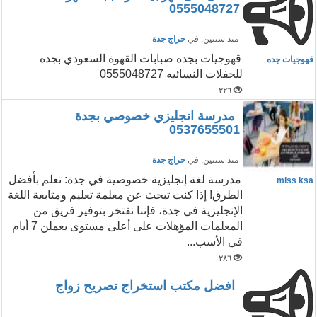
0555048727
منذ سنتين
, في
حراج جدة
قهوجيات بجده صبابات القهوة السعودي بجده
قهوجيات جده
للحفلات النسائيه 0555048727
٢٢٦
مدرسة انجليزي خصوصي بجدة
0537655501
منذ سنتين
, في
حراج جدة
مدرسة لغة إنجليزية خصوصية في جدة: تعلم بأفضل
miss ksa
الطرق! إذا كنت تبحث عن معلمة تعليم ومتابعة اللغة
الإنجليزية في جدة، فإننا نفتخر بتوفير فريق من
المعلمات المؤهلات على أعلى مستوى يعملن 7 أيام
في الأسب...
٢٨٦
افضل مكتب استخراج تصريح زواج