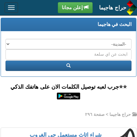
حراج هاجيما
إعلن مجانا
البحث في هاجيما
المدن
اكتب
عبارة
ابحث
البحث
⭐️⭐جرب لعبه توصيل الكلمات الان على هاتفك الذكي
حراج هاجيما
> صفحة ٢٩٦
شراء اثاث مستعمل حي الغروب