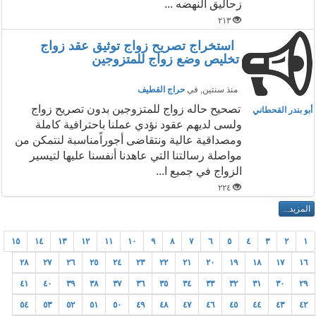
زحاليق النهضه ...
٢١٣
استخراج تصريح زواج توثيق عقد زواج
تخليص وضع زواج للمتزوجين
منذ سنتين
, في
حراج القطيف
تصحيح حاله زواج للمتزوجين بدون تصريح زواج
أبو بندر القحطاني
ولسى لديهم عقود نؤدي عملنا باحترافية كاملة
ومصداقية عالية ونتقاضى أجوراًمناسبة لنتمكن من
مواصلة رسالتنا التي عاهدنا أنفسنا عليها لتيسير
الزواج في جميع ا...
٢٢٤
١٥
١٤
١٣
١٢
١١
١٠
٩
٨
٧
٦
٥
٤
٣
٢
١
٢٨
٢٧
٢٦
٢٥
٢٤
٢٣
٢٢
٢١
٢٠
١٩
١٨
١٧
١٦
٤١
٤٠
٣٩
٣٨
٣٧
٣٦
٣٥
٣٤
٣٣
٣٢
٣١
٣٠
٢٩
٥٤
٥٣
٥٢
٥١
٥٠
٤٩
٤٨
٤٧
٤٦
٤٥
٤٤
٤٣
٤٢