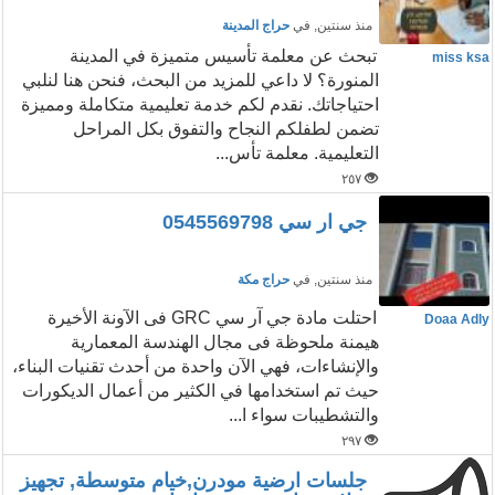
منذ سنتين
, في
حراج المدينة
تبحث عن معلمة تأسيس متميزة في المدينة
miss ksa
المنورة؟ لا داعي للمزيد من البحث، فنحن هنا لنلبي
احتياجاتك. نقدم لكم خدمة تعليمية متكاملة ومميزة
تضمن لطفلكم النجاح والتفوق بكل المراحل
التعليمية. معلمة تأس...
٢٥٧
جي ار سي 0545569798
منذ سنتين
, في
حراج مكة
احتلت مادة جي آر سي GRC فى الآونة الأخيرة
Doaa Adly
هيمنة ملحوظة فى مجال الهندسة المعمارية
والإنشاءات، فهي الآن واحدة من أحدث تقنيات البناء،
حيث تم استخدامها في الكثير من أعمال الديكورات
والتشطيبات سواء ا...
٢٩٧
جلسات ارضية مودرن,خيام متوسطة, تجهيز