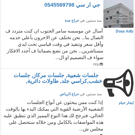
جي ار سي 0545569798
منذ سنتين
, في
حراج جدة
أسال عن موسسه سامر الجنوب ان كنت متردد ف
Doaa Adly
ااتصال بنا... نحن نختلف عن الاخرون بأعلي خدمه
وأقل سعر وتنفيذ في وقت قياسي تحت ايدي
مستاشرين... نحن من نضع بصماتنا ف أجدد الافكار
سواء ف التصميم او ال...
٢٢٥
جلسات شعبية, جلسات مركاز, جلسات
خشب,كراسي جلد, طاولات دائرية,
منذ سنتين
, في
حراج الرياض
إذا كنت ممن يبحثون عن أنواع الجلسات
ايجار خيام
الشعبية الأرضية القوية التي يمكنك البدء بها بالوقت
الحالي، فنرجح لك هذا النوع المميز الذي تنطبق عليه
هذه المواصفات بالكامل ومن خلاله ستحصل على
مجلس ش...