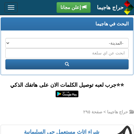
حراج هاجيما
إعلن مجانا
البحث في هاجيما
المدن
اكتب
عبارة
ابحث
البحث
⭐️⭐جرب لعبه توصيل الكلمات الان على هاتفك الذكي
حراج هاجيما
> صفحة ٢٩٥
شراء اثاث مستعمل حي السليمانية