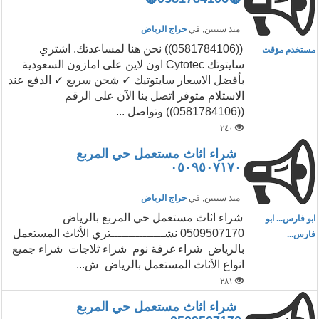
منذ سنتين
, في
حراج الرياض
((0581784106)) نحن هنا لمساعدتك. اشتري
مستخدم مؤقت
سايتوتك Cytotec اون لاين على امازون السعودية
بأفضل الاسعار سايتوتيك ✓ شحن سريع ✓ الدفع عند
الاستلام متوفر اتصل بنا الآن على الرقم
((0581784106)) وتواصل ...
٢٤٠
شراء اثاث مستعمل حي المربع
٠٥٠٩٥٠٧١٧٠
منذ سنتين
, في
حراج الرياض
شراء اثاث مستعمل حي المربع بالرياض
ابو فارس... ابو
0509507170 نشـــــــــــــــتري الأثاث المستعمل
فارس...
بالرياض شراء غرفة نوم شراء ثلاجات شراء جميع
انواع الأثاث المستعمل بالرياض ش...
٢٨١
شراء اثاث مستعمل حي المربع