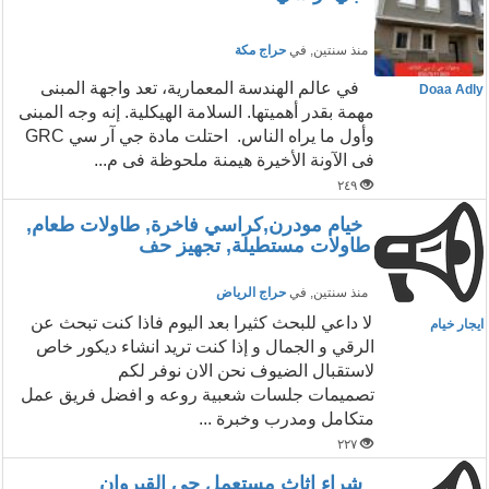
منذ سنتين
, في
حراج مكة
في عالم الهندسة المعمارية، تعد واجهة المبنى
Doaa Adly
مهمة بقدر أهميتها. السلامة الهيكلية. إنه وجه المبنى
وأول ما يراه الناس. احتلت مادة جي آر سي GRC
فى الآونة الأخيرة هيمنة ملحوظة فى م...
٢٤٩
خيام مودرن,كراسي فاخرة, طاولات طعام,
طاولات مستطيلة, تجهيز حف
منذ سنتين
, في
حراج الرياض
لا داعي للبحث كثيرا بعد اليوم فاذا كنت تبحث عن
ايجار خيام
الرقي و الجمال و إذا كنت تريد انشاء ديكور خاص
لاستقبال الضيوف نحن الان نوفر لكم
تصميمات جلسات شعبية روعه و افضل فريق عمل
متكامل ومدرب وخبرة ...
٢٢٧
شراء اثاث مستعمل حي القيروان