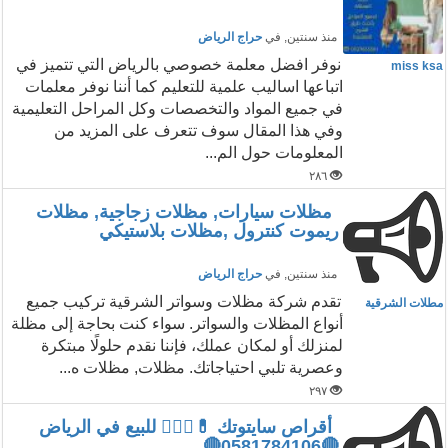
منذ سنتين
, في
حراج الرياض
نوفر افضل معلمة خصوصي بالرياض التي تتميز في
miss ksa
اتباعها اساليب علمية للتعليم كما أننا نوفر معلمات
في جميع المواد والتخصصات وكل المراحل التعليمية
وفي هذا المقال سوف تتعرف على المزيد من
المعلومات حول الم...
٢٨٦
مظلات سيارات, مظلات زجاجية, مظلات
ريموت كنترول ,مظلات بلاستيكي
منذ سنتين
, في
حراج الرياض
تقدم شركة مظلات وسواتر الشرقية تركيب جميع
مطلات الشرقية
أنواع المظلات والسواتر. سواء كنت بحاجة إلى مظلة
لمنزلك أو لمكان عملك، فإننا نقدم حلولًا مبتكرة
وعصرية تلبي احتياجاتك. مظلات, مظلات ه...
٢٩٧
أقراص سايتوتك 💊👩🏻‍⚕️ للبيع في الرياض
🔴0581784106🔴