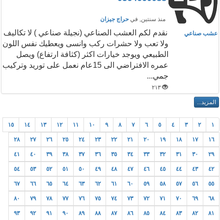
منذ سنتين
, في
حراج جيزان
نقدم لكم العشب الصناعي (نجيلة صناعي ) لا تكاليف
عشب صناعي
ولا تعب ولا حشرات ركب وانسى ويعطيك نفس اللون
الطبيعي ويوجد خيارات اكثر (كثافة ارتفاع) ويصل
عمره الافتراضي الى 15عام نعمل على توريد وتركيب
جمي...
٢١٣
١٥
١٤
١٣
١٢
١١
١٠
٩
٨
٧
٦
٥
٤
٣
٢
١
٢٨
٢٧
٢٦
٢٥
٢٤
٢٣
٢٢
٢١
٢٠
١٩
١٨
١٧
١٦
٤١
٤٠
٣٩
٣٨
٣٧
٣٦
٣٥
٣٤
٣٣
٣٢
٣١
٣٠
٢٩
٥٤
٥٣
٥٢
٥١
٥٠
٤٩
٤٨
٤٧
٤٦
٤٥
٤٤
٤٣
٤٢
٦٧
٦٦
٦٥
٦٤
٦٣
٦٢
٦١
٦٠
٥٩
٥٨
٥٧
٥٦
٥٥
٨٠
٧٩
٧٨
٧٧
٧٦
٧٥
٧٤
٧٣
٧٢
٧١
٧٠
٦٩
٦٨
٩٣
٩٢
٩١
٩٠
٨٩
٨٨
٨٧
٨٦
٨٥
٨٤
٨٣
٨٢
٨١