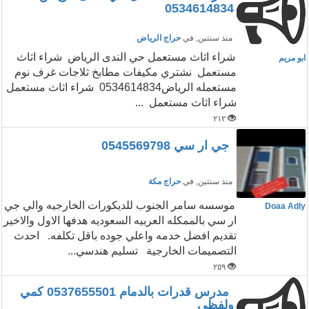
0534614834
منذ سنتين
, في
حراج الرياض
شراء اثاث مستعمل حي الندى الرياض شراء اثاث
ابو مريم
مستعمل نشتري مكيفات مطابخ ثلاجات غرف نوم
مستعمله الرياض0534614834 شراء اثاث مستعمل
شراء اثاث مستعمل ...
٢١٢
جي ار سي 0545569798
منذ سنتين
, في
حراج مكة
موسسه سامر الجنوب للديكورات الخارجيه والي جي
Doaa Adly
ار سي بالممكله العربيه السعوديه هدفها الاول والاخير
تقديم افضل خدمه واعلي جوده باقل تكلفه. احدث
التصميمات الخارجية تسليم هندسي...
٢٥٩
مدرس قدرات بالدمام 0537655501 كمي
ولفظي