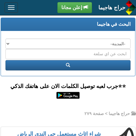
حراج هاجيما
إعلن مجانا
البحث في هاجيما
المدن
اكتب
عبارة
ابحث
البحث
⭐️⭐جرب لعبه توصيل الكلمات الان على هاتفك الذكي
حراج هاجيما
> صفحة ٢٧٩
شراء اثاث مستعمل حي الندى الرياض