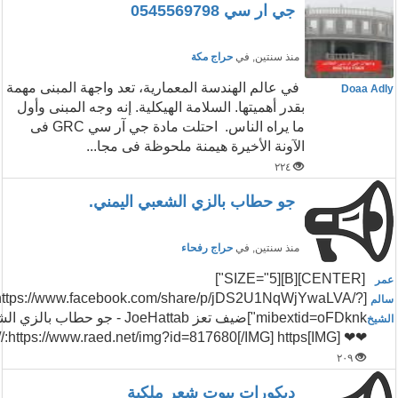
جي ار سي 0545569798
منذ سنتين
, في
حراج مكة
‎ في عالم الهندسة المعمارية، تعد واجهة المبنى مهمة
Doaa Adly
بقدر أهميتها. السلامة الهيكلية. إنه وجه المبنى وأول
ما يراه الناس. ‎احتلت مادة جي آر سي GRC فى
الآونة الأخيرة هيمنة ملحوظة فى مجا...
٢٢٤
جو حطاب بالزي الشعبي اليمني.
منذ سنتين
, في
حراج رفحاء
[CENTER][B][SIZE="5"]
عمر
https://www.facebook.com/share/p/jDS2U1NqWjYwaLVA/?
سالم
mibextid=oFDknk"]ضيف تعز JoeHattab - جو حطاب ب
الشيخ
❤❤ [IMG]https://www.raed.net/img?id=817680[/IMG] https://...
٢٠٩
ديكورات بيوت شعر ملكية