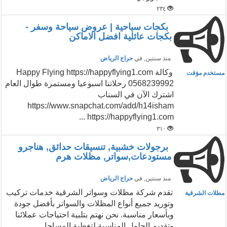
٢٣٤
بكجات سياحية | عروض سياحة وسفر -
بكجات عائلية افضل الاماكن
منذ سنتين
, في
حراج الرياض
وكالة Happy Flying https://happyflying1.com
مستخدم مؤقت
0568239992 رحلاتنا اسبوعيا ومستمرة طوال العام
اشترك الآن في السناب
https://www.snapchat.com/add/h14isham
https://happyflying1.com ...
٣١٠
برجولات خشبية, تنسيقات حدائق, هناجرو
مستودعات,سواتر, مظلات هرم
منذ سنتين
, في
حراج الرياض
تقدم شركة مظلات وسواتر الشرقية خدمات تركيب
مطلات الشرقية
وتوريد جميع أنواع المظلات والسواتر بأفضل جودة
وبأسعار مناسبة. نحن نهتم بتلبية احتياجات عملائنا
وتقديم الحلول المناسبة لتغطية المساحا...