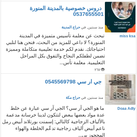
دروس خصوصية بالمدينة المنورة
0537655501
منذ سنتين
, في
حراج المدينة
تبحث عن معلمة تأسيس متميزة في المدينة
miss ksa
المنورة؟ لا داعي للمزيد من البحث، فنحن هنا لنلبي
احتياجاتك. نقدم لكم خدمة تعليمية متكاملة ومميزة
تضمن لطفلكم النجاح والتفوق بكل المراحل
التعليمية. معلمة تأس...
٢٦٧
جي ار سي 0545569798
منذ سنتين
, في
حراج مكة
ما هو الجي آر سي؟ الجي آر سي عبارة عن خلط
Doaa Adly
عدة مواد بعضها ببعض لتتكون لدينا خرسانة مدعمة
بالألياف الزجاجية كالتالي: إسمنت بورتلاند أبيض رمل
ناعم أبيض ألياف زجاجية تدعّم الخلطة والهواء
المحجوز بي...