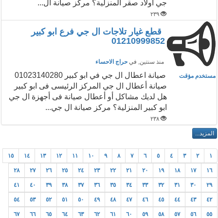
جي اولاد صقر المنزلية؟ مركز صيانة ال...
٢٣٩
قطع غيار تلاجات ال جي فرع ابو كبير
01210999852
منذ سنتين
, في
حراج الاحساء
صيانة اعطال ال جي في ابو كبير 01023140280
مستخدم مؤقت
صيانة أعطال ال جي المركز الرئيسى فى ابو كبير
هل لديك مشاكل أو أعطال صيانة فى أجهزة ال جي
ابو كبير المنزلية؟ مركز صيانة ال جي...
٢٣٨
١٥
١٤
١٣
١٢
١١
١٠
٩
٨
٧
٦
٥
٤
٣
٢
١
٢٨
٢٧
٢٦
٢٥
٢٤
٢٣
٢٢
٢١
٢٠
١٩
١٨
١٧
١٦
٤١
٤٠
٣٩
٣٨
٣٧
٣٦
٣٥
٣٤
٣٣
٣٢
٣١
٣٠
٢٩
٥٤
٥٣
٥٢
٥١
٥٠
٤٩
٤٨
٤٧
٤٦
٤٥
٤٤
٤٣
٤٢
٦٧
٦٦
٦٥
٦٤
٦٣
٦٢
٦١
٦٠
٥٩
٥٨
٥٧
٥٦
٥٥