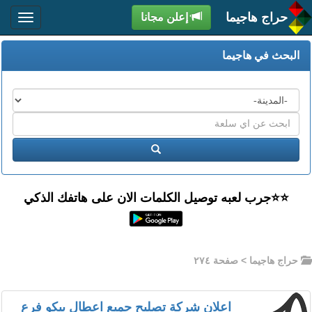
حراج هاجيما
إعلن مجانا
البحث في هاجيما
المدن
اكتب
عبارة
ابحث
البحث
⭐️⭐جرب لعبه توصيل الكلمات الان على هاتفك الذكي
حراج هاجيما
> صفحة ٢٧٤
اعلان شركة تصليح جميع اعطال بيكو فرع