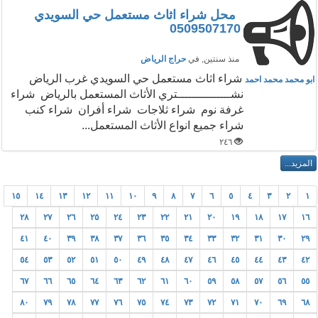
محل شراء اثاث مستعمل حي السويدي
0509507170
منذ سنتين
, في
حراج الرياض
شراء اثاث مستعمل حي السويدي غرب الرياض
ابو محمد محمد احمد
نشـــــــــــــــتري الأثاث المستعمل بالرياض شراء
غرفة نوم شراء ثلاجات شراء أفران شراء كنب
شراء جميع انواع الأثاث المستعمل...
٢٤٦
١٥
١٤
١٣
١٢
١١
١٠
٩
٨
٧
٦
٥
٤
٣
٢
١
٢٨
٢٧
٢٦
٢٥
٢٤
٢٣
٢٢
٢١
٢٠
١٩
١٨
١٧
١٦
٤١
٤٠
٣٩
٣٨
٣٧
٣٦
٣٥
٣٤
٣٣
٣٢
٣١
٣٠
٢٩
٥٤
٥٣
٥٢
٥١
٥٠
٤٩
٤٨
٤٧
٤٦
٤٥
٤٤
٤٣
٤٢
٦٧
٦٦
٦٥
٦٤
٦٣
٦٢
٦١
٦٠
٥٩
٥٨
٥٧
٥٦
٥٥
٨٠
٧٩
٧٨
٧٧
٧٦
٧٥
٧٤
٧٣
٧٢
٧١
٧٠
٦٩
٦٨