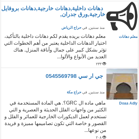
دهانات داخلية,دهانات خارجية,دهانات بروفايل
خارجية,ورق جدران,
منذ سنتين
, في
حراج الرياض
معلم دهانات بريده يقدم لكم دهانات داخلية بالتأكيد،
معلم دهانات
اختيار الدهانات الداخلية يعتبر من أهم الخطوات التي
تؤثر بشكل كبير على جمال وأناقة المنزل. هناك
العديد من الأنواع والألوا...
٢٣٣
جي ار سي 0545569798
منذ سنتين
, في
حراج مكة
ماهي ماده ال GRC؟. هي المادة المستخدمة في
Doaa Adly
الكثير من واجهات الفلل الحديثة و العصرية و التي
تستخدم لعمل الديكورات الخارجية للعمائر و الفلل و
القصور و خاصة التي تكون تصاميمها مميزة و فريدة
من نوعها...
٢٠٨