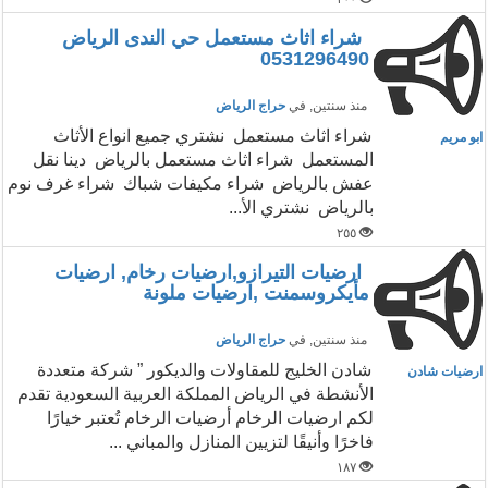
شراء اثاث مستعمل حي الندى الرياض
0531296490
منذ سنتين
, في
حراج الرياض
شراء اثاث مستعمل نشتري جميع انواع الأثاث
ابو مريم
المستعمل شراء اثاث مستعمل بالرياض دينا نقل
عفش بالرياض شراء مكيفات شباك شراء غرف نوم
بالرياض نشتري الأ...
٢٥٥
ارضيات التيرازو,ارضيات رخام, ارضيات
مأيكروسمنت ,ارضيات ملونة
منذ سنتين
, في
حراج الرياض
شادن الخليج للمقاولات والديكور ” شركة متعددة
ارضيات شادن
الأنشطة في الرياض المملكة العربية السعودية تقدم
لكم ارضيات الرخام أرضيات الرخام تُعتبر خيارًا
فاخرًا وأنيقًا لتزيين المنازل والمباني ...
١٨٧