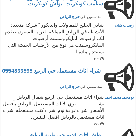
ستامب كونكريت ,بولش كونكريت
منذ سنتين
, في
حراج الرياض
شادن الخليج للمقاولات والديكور ” شركة متعددة
ارضيات شادن
الأنشطة في الرياض المملكة العربية السعودية تقدم
لكم ارضيات المايكروسمنت أرضيات
المايكروسمنت هي نوع من الأرضيات الحديثة التي
تستخدم مادة ا...
٢٦٩
شراء اثاث مستعمل حي الربيع 0554833595
منذ سنتين
, في
حراج الرياض
شراء اثاث مستعمل حي الربيع شمال الرياض
ابو محمد محمد احمد
نشـــــــــــــــتري الأثاث المستعمل بالرياض بأفضل
الأسعار شراء غرفة نوم شراء كنب مستعمله شراء
اثاث مستعمل بالرياض افضل الفنيين ...
٢٣٠
طش اثاث قديم حي طيبه الرياض