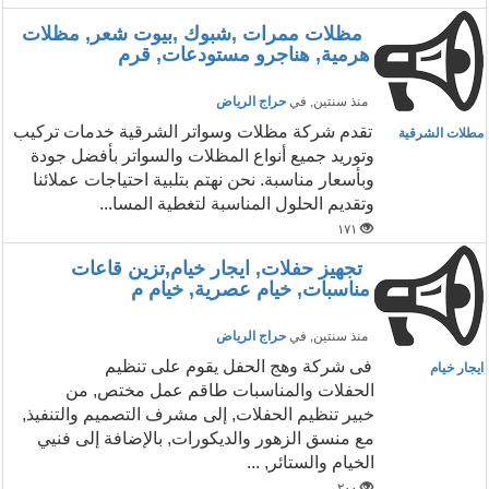
مظلات ممرات ,شبوك ,بيوت شعر, مظلات
هرمية, هناجرو مستودعات, قرم
منذ سنتين
, في
حراج الرياض
تقدم شركة مظلات وسواتر الشرقية خدمات تركيب
مطلات الشرقية
وتوريد جميع أنواع المظلات والسواتر بأفضل جودة
وبأسعار مناسبة. نحن نهتم بتلبية احتياجات عملائنا
وتقديم الحلول المناسبة لتغطية المسا...
١٧١
تجهيز حفلات, ايجار خيام,تزين قاعات
مناسبات, خيام عصرية, خيام م
منذ سنتين
, في
حراج الرياض
فى شركة وهج الحفل يقوم على تنظيم
ايجار خيام
الحفلات والمناسبات طاقم عمل مختص, من
خبير تنظيم الحفلات, إلى مشرف التصميم والتنفيذ,
مع منسق الزهور والديكورات, بالإضافة إلى فنيي
الخيام والستائر, ...
٢٠٠