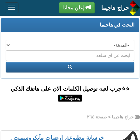
حراج هاجيما
إعلن مجانا
البحث في هاجيما
المدن
اكتب
عبارة
ابحث
البحث
⭐️⭐جرب لعبه توصيل الكلمات الان على هاتفك الذكي
حراج هاجيما
> صفحة ٢٦٤
خرسانة مطبوعة, ارضيات مأيكروسمنت ,