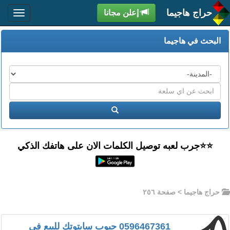
حراج هاجيما
إعلن مجانا
البحث في هاجيما
المدن
اكتب
عبارة
ابحث
البحث
⭐️⭐جرب لعبه توصيل الكلمات الان على هاتفك الذكي
حراج هاجيما
> صفحة ٢٥٦
0596467361 حبوب سايتوتك للبيع في