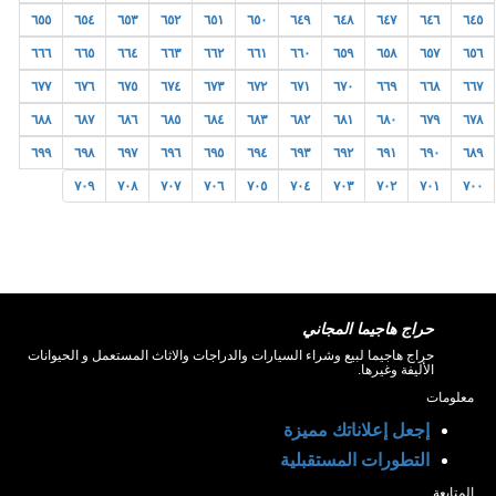
٦٥٥
٦٥٤
٦٥٣
٦٥٢
٦٥١
٦٥٠
٦٤٩
٦٤٨
٦٤٧
٦٤٦
٦٤٥
٦٦٦
٦٦٥
٦٦٤
٦٦٣
٦٦٢
٦٦١
٦٦٠
٦٥٩
٦٥٨
٦٥٧
٦٥٦
٦٧٧
٦٧٦
٦٧٥
٦٧٤
٦٧٣
٦٧٢
٦٧١
٦٧٠
٦٦٩
٦٦٨
٦٦٧
٦٨٨
٦٨٧
٦٨٦
٦٨٥
٦٨٤
٦٨٣
٦٨٢
٦٨١
٦٨٠
٦٧٩
٦٧٨
٦٩٩
٦٩٨
٦٩٧
٦٩٦
٦٩٥
٦٩٤
٦٩٣
٦٩٢
٦٩١
٦٩٠
٦٨٩
٧٠٩
٧٠٨
٧٠٧
٧٠٦
٧٠٥
٧٠٤
٧٠٣
٧٠٢
٧٠١
٧٠٠
حراج هاجيما المجاني
حراج هاجيما لبيع وشراء السيارات والدراجات والاثاث المستعمل و الحيوانات
الأليفة وغيرها.
معلومات
إجعل إعلاناتك مميزة
التطورات المستقبلية
المتابعة