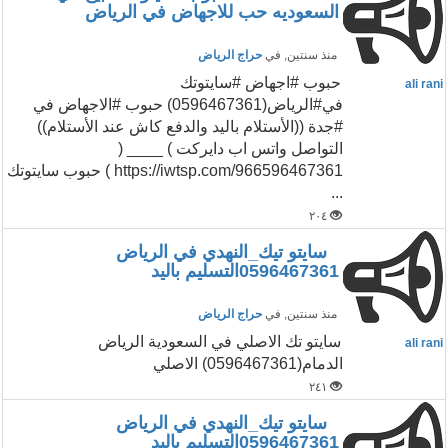
السعوديه حب للاجهاض في الرياض
منذ سنتين
, في
حراج الرياض
حبوب #اجهاض #سايتوتك
ali rani
في#الرياض(0596467361) حبوب #الاجهاض في
#جدة ((الأستلام باليد والدفع كاش عند الأستلام))
التواصل واتس اب دايركت ) ____ (
https://iwtsp.com/966596467361 ) حبوب سايتوتك
...
٢٠٤
سايتو تيك_النهدي في الرياض
0596467361التسليم باليد
منذ سنتين
, في
حراج الرياض
سايتو تك الاصلي في السعودية الرياض
ali rani
الدمام(0596467361) الاصلي
٢٤١
سايتو تيك_النهدي في الرياض
0596467361التسليم باليد