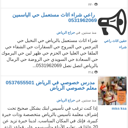
٢٢٠
راعي شراء اثاث مستعمل حي الياسمين
0531962069
منذ سنتين
, في
حراج الرياض
شراء اثاث مستعمل بالرياض حي النخيل حي
حقين اثاث راعي
النرجس حي المروج حي السفارات حي الشفاء حي
شراء
الملقا حي العليا حي الحزم حي ظهر لبن حي اليرموك
حي السعادة حي السويدي حي الروضة حي الرمال
بالرياض اتصل نصل 0531962069...
٢١٤
مدرس خصوصي في الرياض 0537655501
معلم خصوصي الرياض
منذ سنتين
, في
حراج الرياض
إذا كنت ترغب في تأسيس ابنك بشكل صحيح تحت
miss ksa
إشراف معلمة تأسيس بالرياض متخصصة وذات خبرة
كبيرة، فإنك في المكان المناسب. لدينا خبرة تزيد عن
20 عامًا في تعليم الأبناء وتأسيسهم على قواعد ثابتة