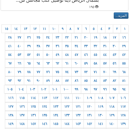
بشمال الرياض دينا توصيل كنب مجالس ش...
١٩٥
١٥
١٤
١٣
١٢
١١
١٠
٩
٨
٧
٦
٥
٤
٣
٢
١
٢٨
٢٧
٢٦
٢٥
٢٤
٢٣
٢٢
٢١
٢٠
١٩
١٨
١٧
١٦
٤١
٤٠
٣٩
٣٨
٣٧
٣٦
٣٥
٣٤
٣٣
٣٢
٣١
٣٠
٢٩
٥٤
٥٣
٥٢
٥١
٥٠
٤٩
٤٨
٤٧
٤٦
٤٥
٤٤
٤٣
٤٢
٦٧
٦٦
٦٥
٦٤
٦٣
٦٢
٦١
٦٠
٥٩
٥٨
٥٧
٥٦
٥٥
٨٠
٧٩
٧٨
٧٧
٧٦
٧٥
٧٤
٧٣
٧٢
٧١
٧٠
٦٩
٦٨
٩٣
٩٢
٩١
٩٠
٨٩
٨٨
٨٧
٨٦
٨٥
٨٤
٨٣
٨٢
٨١
١٠٥
١٠٤
١٠٣
١٠٢
١٠١
١٠٠
٩٩
٩٨
٩٧
٩٦
٩٥
٩٤
١١٦
١١٥
١١٤
١١٣
١١٢
١١١
١١٠
١٠٩
١٠٨
١٠٧
١٠٦
١٢٧
١٢٦
١٢٥
١٢٤
١٢٣
١٢٢
١٢١
١٢٠
١١٩
١١٨
١١٧
١٣٨
١٣٧
١٣٦
١٣٥
١٣٤
١٣٣
١٣٢
١٣١
١٣٠
١٢٩
١٢٨
١٤٩
١٤٨
١٤٧
١٤٦
١٤٥
١٤٤
١٤٣
١٤٢
١٤١
١٤٠
١٣٩