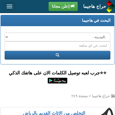
حراج هاجيما
إعلن مجانا
البحث في هاجيما
المدن
اكتب
عبارة
ابحث
البحث
⭐️⭐جرب لعبه توصيل الكلمات الان على هاتفك الذكي
حراج هاجيما
> صفحة ٢٤٩
التخلص من الاثاث القديم بالرياض