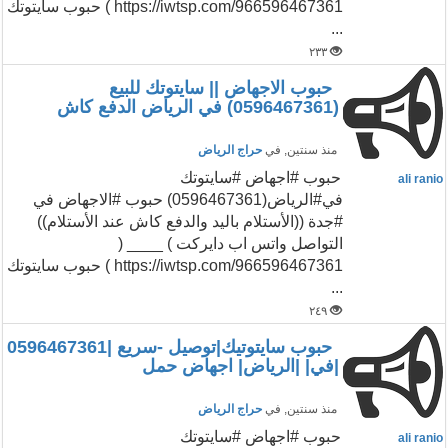
https://iwtsp.com/966596467361 ) حبوب سايتوتك
...
٢٣٣
حبوب الاجهاض || سايتوتك للبيع
(0596467361) في الرياض الدفع كاش
منذ سنتين
, في
حراج الرياض
حبوب #اجهاض #سايتوتك
ali ranio
في#الرياض(0596467361) حبوب #الاجهاض في
#جدة ((الأستلام باليد والدفع كاش عند الأستلام))
التواصل واتس اب دايركت ) ____ (
https://iwtsp.com/966596467361 ) حبوب سايتوتك
...
٢٤٩
حبوب سايتوتيك|توصيل -سريع |0596467361
|في| |الرياض| اجهاض حمل
منذ سنتين
, في
حراج الرياض
حبوب #اجهاض #سايتوتك
ali ranio