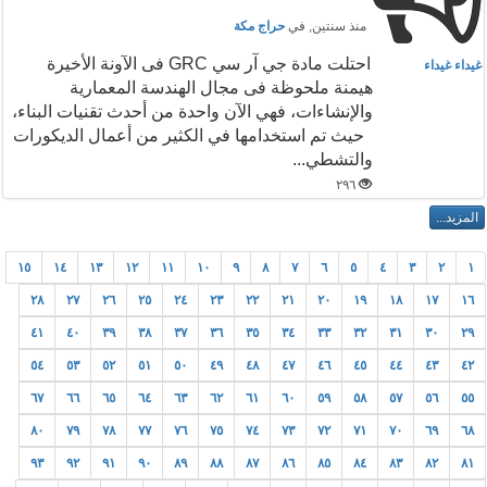
منذ سنتين
, في
حراج مكة
احتلت مادة جي آر سي GRC فى الآونة الأخيرة
غيداء غيداء
هيمنة ملحوظة فى مجال الهندسة المعمارية
والإنشاءات، فهي الآن واحدة من أحدث تقنيات البناء،
حيث تم استخدامها في الكثير من أعمال الديكورات
والتشطي...
٢٩٦
١٥
١٤
١٣
١٢
١١
١٠
٩
٨
٧
٦
٥
٤
٣
٢
١
٢٨
٢٧
٢٦
٢٥
٢٤
٢٣
٢٢
٢١
٢٠
١٩
١٨
١٧
١٦
٤١
٤٠
٣٩
٣٨
٣٧
٣٦
٣٥
٣٤
٣٣
٣٢
٣١
٣٠
٢٩
٥٤
٥٣
٥٢
٥١
٥٠
٤٩
٤٨
٤٧
٤٦
٤٥
٤٤
٤٣
٤٢
٦٧
٦٦
٦٥
٦٤
٦٣
٦٢
٦١
٦٠
٥٩
٥٨
٥٧
٥٦
٥٥
٨٠
٧٩
٧٨
٧٧
٧٦
٧٥
٧٤
٧٣
٧٢
٧١
٧٠
٦٩
٦٨
٩٣
٩٢
٩١
٩٠
٨٩
٨٨
٨٧
٨٦
٨٥
٨٤
٨٣
٨٢
٨١