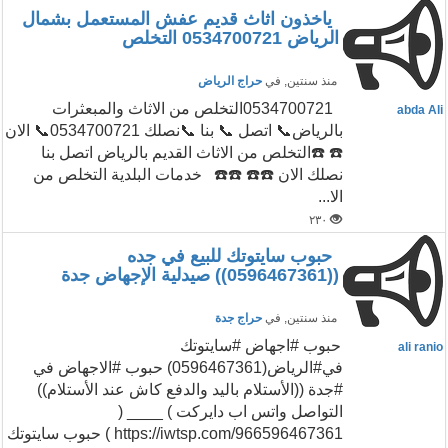
ياخذون اثاث قديم عفش المستعمل بشمال
الرياض 0534700721 التخلص
منذ سنتين
, في
حراج الرياض
0534700721التخلص من الاثاث والمبعثرات
abda Ali
بالرياض📞 اتصل 📞 بنا 📞نصلك 0534700721📞 الان
☎️ ☎️التخلص من الاثاث القديم بالرياض اتصل بنا
نصلك الان ☎️☎️ ☎️☎️ خدمات البلدية التخلص من
الا...
٢٣٠
حبوب سايتوتك للبيع في جده
((0596467361)) صيدلية الإجهاض جدة
منذ سنتين
, في
حراج جدة
حبوب #اجهاض #سايتوتك
ali ranio
في#الرياض(0596467361) حبوب #الاجهاض في
#جدة ((الأستلام باليد والدفع كاش عند الأستلام))
التواصل واتس اب دايركت ) ____ (
https://iwtsp.com/966596467361 ) حبوب سايتوتك