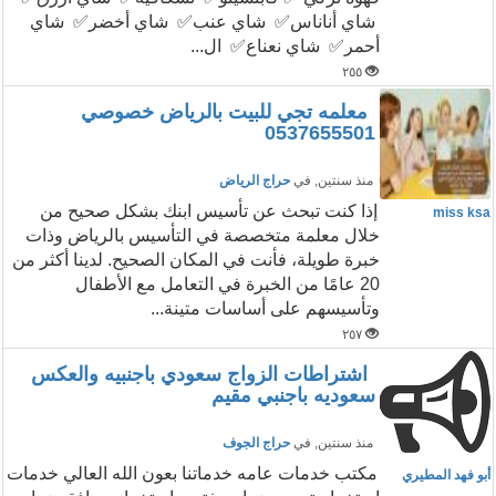
شاي أناناس✅ شاي عنب✅ شاي أخضر✅ شاي
أحمر✅ شاي نعناع✅ ال...
٢٥٥
معلمه تجي للبيت بالرياض خصوصي
0537655501
منذ سنتين
, في
حراج الرياض
إذا كنت تبحث عن تأسيس ابنك بشكل صحيح من
miss ksa
خلال معلمة متخصصة في التأسيس بالرياض وذات
خبرة طويلة، فأنت في المكان الصحيح. لدينا أكثر من
20 عامًا من الخبرة في التعامل مع الأطفال
وتأسيسهم على أساسات متينة...
٢٥٧
اشتراطات الزواج سعودي باجنبيه والعكس
سعوديه باجنبي مقيم
منذ سنتين
, في
حراج الجوف
مكتب خدمات عامه خدماتنا بعون الله العالي خدمات
أبو فهد المطيري