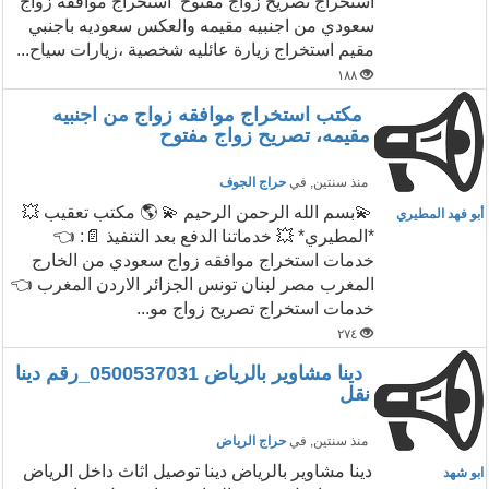
استخراج تصريح زواج مفتوح استخراج موافقه زواج
سعودي من اجنبيه مقيمه والعكس سعوديه باجنبي
مقيم استخراج زيارة عائليه شخصية ،زيارات سياح...
١٨٨
مكتب استخراج موافقه زواج من اجنبيه
مقيمه، تصريح زواج مفتوح
منذ سنتين
, في
حراج الجوف
💫بسم الله الرحمن الرحيم 💫 🌎 مكتب تعقيب 💥
أبو فهد المطيري
*المطيري* 💥 خدماتنا الدفع بعد التنفيذ 📄: 👈
خدمات استخراج موافقه زواج سعودي من الخارج
المغرب مصر لبنان تونس الجزائر الاردن المغرب 👈
خدمات استخراج تصريح زواج مو...
٢٧٤
دينا مشاوير بالرياض 0500537031_رقم دينا
نقل
منذ سنتين
, في
حراج الرياض
دينا مشاوير بالرياض دينا توصيل اثاث داخل الرياض
ابو شهد