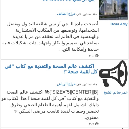
منذ سنتين
, في
حراج الطائف
أصبحت مادة الـ جي آر سي شائعة التداول ويفضل
Doaa Adly
استخدامها، وتوصيفها من المكاتب الاستشارية
والهندسية في العالم لما تحققه من مزايا عديدة
تساعد في تصميم وابتكار واجهات ذات تشكيلات فنية
جديدة وإمكانية التن...
٢٦٠
اكتشف عالم الصحة والتغذية مع كتاب "في
كل لقمة صحة"!
منذ سنتين
, في
حراج الرياض
[B][CENTER][SIZE="5"]📚 اكتشف عالم الصحة
عمر سالم الشيخ
والتغذية مع كتاب "في كل لقمة صحة"! هذا الكتاب هو
دليلك الشامل لفهم أهمية الطعام الصحي وطرق
تحضير وصفات لذيذة تناسب مرضى السكر. ✨
محتوي...
٢٠٩