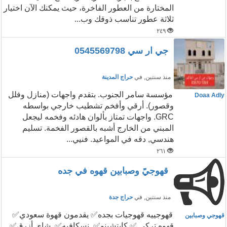
المختارة من العطور الفاخرة، حيث يمكنك الآن اختيار
ثلاثة عطور تناسب ذوقك وب...
٢٤٩
جي ار سي 0545569798
منذ سنتين
, في
حراج المدينة
مؤسسة سامر الجنوب. بتقدم واجهات (منازل وفلل
Doaa Adly
وقصور). أرقي وأفخم تشطيب خارجي بواسطه
GRC. واجهات تمتاز بألوان هادئه وفخمه ليجعل
المبني من الخارج أشبه بالقصور الفخمة. تسليم
هندسي, دقه في المواعيد. فنيي...
٢٦١
قهوجيً وصبابين قهوه في جده
منذ سنتين
, في
حراج جدة
قهوجييه قهوجيات بجده✅ يقدمون قهوة سعودي✅
قهوجي وصبابين
قهوه تركي ✅ كابتشينو✅ نسكافيه✅ شاي أزرق✅