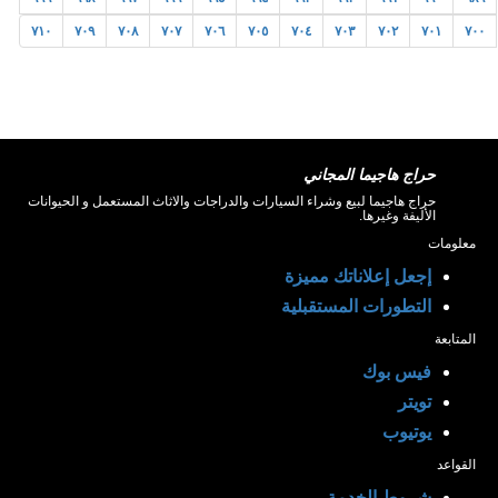
٧١٠
٧٠٩
٧٠٨
٧٠٧
٧٠٦
٧٠٥
٧٠٤
٧٠٣
٧٠٢
٧٠١
٧٠٠
حراج هاجيما المجاني
حراج هاجيما لبيع وشراء السيارات والدراجات والاثاث المستعمل و الحيوانات
الأليفة وغيرها.
معلومات
إجعل إعلاناتك مميزة
التطورات المستقبلية
المتابعة
فيس بوك
تويتر
يوتيوب
القواعد
شروط الخدمة