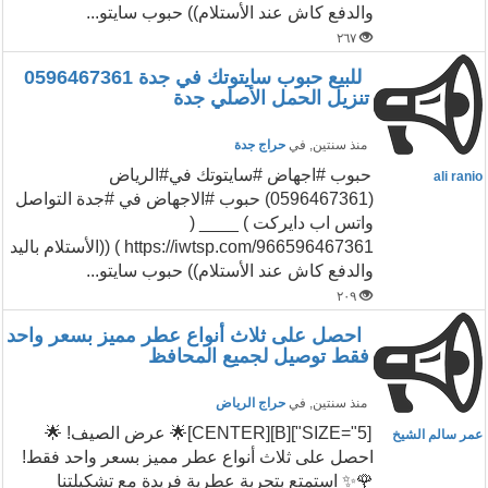
والدفع كاش عند الأستلام)) حبوب سايتو...
٢٦٧
للبيع حبوب سايتوتك في جدة 0596467361
تنزيل الحمل الأصلي جدة
منذ سنتين
, في
حراج جدة
حبوب #اجهاض #سايتوتك في#الرياض
ali ranio
(0596467361) حبوب #الاجهاض في #جدة التواصل
واتس اب دايركت ) ____ (
https://iwtsp.com/966596467361 ) ((الأستلام باليد
والدفع كاش عند الأستلام)) حبوب سايتو...
٢٠٩
احصل على ثلاث أنواع عطر مميز بسعر واحد
فقط توصيل لجميع المحافظ
منذ سنتين
, في
حراج الرياض
[SIZE="5"][B][CENTER]🌟 عرض الصيف! 🌟
عمر سالم الشيخ
احصل على ثلاث أنواع عطر مميز بسعر واحد فقط!
🌹✨ استمتع بتجربة عطرية فريدة مع تشكيلتنا