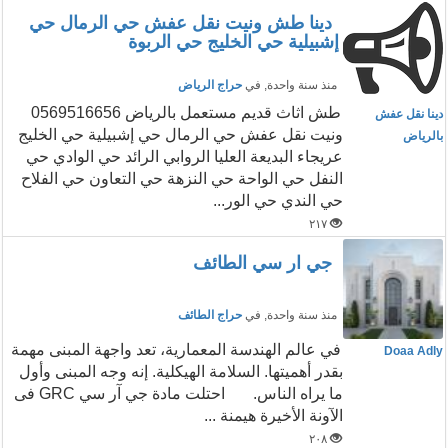
دينا طش ونيت نقل عفش حي الرمال حي
إشبيلية حي الخليج حي الربوة
منذ سنة واحدة
, في
حراج الرياض
طش اثاث قديم مستعمل بالرياض 0569516656
دينا نقل عفش
ونيت نقل عفش حي الرمال حي إشبيلية حي الخليج
بالرياض
عريجاء البديعة العليا الروابي الرائد حي الوادي حي
النفل حي الواحة حي النزهة حي التعاون حي الفلاح
حي الندي حي الور...
٢١٧
جي ار سي الطائف
منذ سنة واحدة
, في
حراج الطائف
في عالم الهندسة المعمارية، تعد واجهة المبنى مهمة
Doaa Adly
بقدر أهميتها. السلامة الهيكلية. إنه وجه المبنى وأول
ما يراه الناس. احتلت مادة جي آر سي GRC فى
الآونة الأخيرة هيمنة ...
٢٠٨