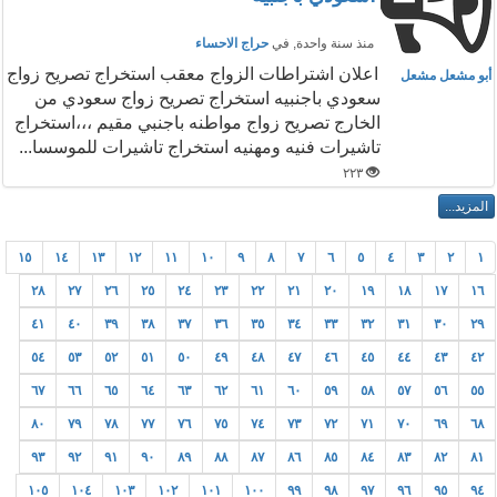
منذ سنة واحدة
, في
حراج الاحساء
اعلان اشتراطات الزواج معقب استخراج تصريح زواج
أبو مشعل مشعل
سعودي باجنبيه استخراج تصريح زواج سعودي من
الخارج تصريح زواج مواطنه باجنبي مقيم ،،،استخراج
تاشيرات فنيه ومهنيه استخراج تاشيرات للموسسا...
٢٢٣
١٥
١٤
١٣
١٢
١١
١٠
٩
٨
٧
٦
٥
٤
٣
٢
١
٢٨
٢٧
٢٦
٢٥
٢٤
٢٣
٢٢
٢١
٢٠
١٩
١٨
١٧
١٦
٤١
٤٠
٣٩
٣٨
٣٧
٣٦
٣٥
٣٤
٣٣
٣٢
٣١
٣٠
٢٩
٥٤
٥٣
٥٢
٥١
٥٠
٤٩
٤٨
٤٧
٤٦
٤٥
٤٤
٤٣
٤٢
٦٧
٦٦
٦٥
٦٤
٦٣
٦٢
٦١
٦٠
٥٩
٥٨
٥٧
٥٦
٥٥
٨٠
٧٩
٧٨
٧٧
٧٦
٧٥
٧٤
٧٣
٧٢
٧١
٧٠
٦٩
٦٨
٩٣
٩٢
٩١
٩٠
٨٩
٨٨
٨٧
٨٦
٨٥
٨٤
٨٣
٨٢
٨١
١٠٥
١٠٤
١٠٣
١٠٢
١٠١
١٠٠
٩٩
٩٨
٩٧
٩٦
٩٥
٩٤