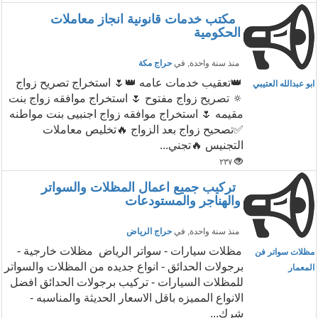
مكتب خدمات قانونية انجاز معاملات
الحكومية
منذ سنة واحدة
, في
حراج مكة
👑تعقيب خدمات عامه 👑🌷 استخراج تصريح زواج
ابو عبدالله العتيبي
🔅 تصريح زواج مفتوح 🌷 استخراج موافقه زواج بنت
مقيمه 🌷 استخراج موافقه زواج اجنبيى بنت مواطنه
✅تصحيح زواج بعد الزواج 🔥تخليص معاملات
التجنيس 🔥تجني...
٢٣٧
تركيب جميع اعمال المظلات والسواتر
والهناجر والمستودعات
منذ سنة واحدة
, في
حراج الرياض
مظلات سيارات - سواتر الرياض مظلات خارجية -
مظلات سواتر فن
برجولات الحدائق - انواع جديده من المظلات والسواتر
المعمار
للمظلات السيارات - تركيب برجولات الحدائق افضل
الانواع المميزه باقل الاسعار الحديثة والمناسبه -
شرك...