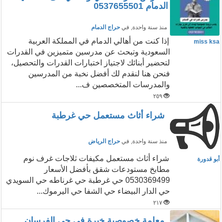
الدمام 0537655501
منذ سنة واحدة
, في
حراج الدمام
إذا كنت من أهالي الدمام في المملكة العربية
miss ksa
السعودية وتبحث عن مدرسين متميزين في القدرات
لتحضير أبنائك لاجتياز اختبارات القدرات والتحصيل،
فنحن هنا لنقدم لك أفضل نخبة من المدرسين
والمدرسات المتخصصين ف...
٢٥٩
شراء أثاث مستعمل حي غرطبة
منذ سنة واحدة
, في
حراج الرياض
شراء أثاث مستعمل مكيفات ثلاجات غرف نوم
أبو قدورة
مطابخ مستودعات شقق بأفضل الأسعار
0530369499 حي غرطبة حي غرناطه حي السويدي
حي الدار البيضاء حي الشفا حي اليرموك...
٢١٧
معلمة خصوصية خبرة في حي الفرسان