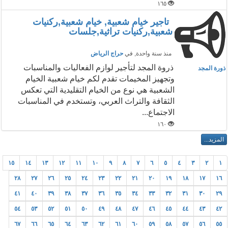
١٦٥
تاجير خيام شعبية, خيام شعبية,ركنيات
شعبية,ركنيات تراثية,جلسات
منذ سنة واحدة
, في
حراج الرياض
ذروة المجد لتأجير لوازم الفعاليات والمناسبات
ذورة المجد
وتجهيز المخيمات تقدم لكم خيام شعبية الخيام
الشعبية هي نوع من الخيام التقليدية التي تعكس
الثقافة والتراث العربي، وتستخدم في المناسبات
الاجتماع...
١٦٠
١٥
١٤
١٣
١٢
١١
١٠
٩
٨
٧
٦
٥
٤
٣
٢
١
٢٨
٢٧
٢٦
٢٥
٢٤
٢٣
٢٢
٢١
٢٠
١٩
١٨
١٧
١٦
٤١
٤٠
٣٩
٣٨
٣٧
٣٦
٣٥
٣٤
٣٣
٣٢
٣١
٣٠
٢٩
٥٤
٥٣
٥٢
٥١
٥٠
٤٩
٤٨
٤٧
٤٦
٤٥
٤٤
٤٣
٤٢
٦٧
٦٦
٦٥
٦٤
٦٣
٦٢
٦١
٦٠
٥٩
٥٨
٥٧
٥٦
٥٥