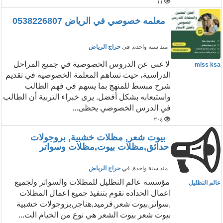
١١
معلمه خصوصي في الرياض 0538226807
منذ سنة واحدة
, في
حراج الرياض
لا غنى عن الدروس الخصوصية في جميع المراحل
miss ksa
الدراسية، حيث تساهم المعلمة الخصوصية في تقديم
شرح مبسط للمنهج بما يسهم في فهم الطالب
واستيعابه بشكل أفضل. يرى خبراء التربية أن الطالب
في الدرس الخصوصي يحظى...
٢٠٤
بيوت شعر, مظلات خشبية, بروجولات
حدائق,مظلات بيوت,مظلات وسواتر
منذ سنة واحدة
, في
حراج الرياض
مؤسسة عالم التظليل للمظلات والسواتر ولجميع
عالم التظليل
اعمال الحداده نقوم بتنفيذ جميع اعمال المظلات
,سواتر,بيوت شعر,قرميد,هناجر,بروجولات خشبية
بيوت شعر بيوت الشعر هي نوع من الخيام الت...