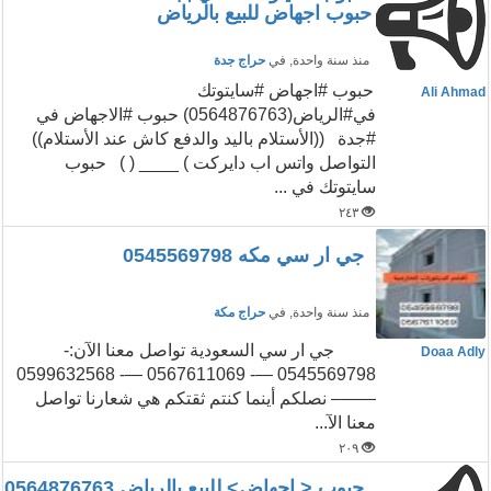
حبوب اجهاض للبيع بالرياض
منذ سنة واحدة
, في
حراج جدة
حبوب #اجهاض #سايتوتك
Ali Ahmad
في#الرياض(0564876763) حبوب #الاجهاض في
#جدة ((الأستلام باليد والدفع كاش عند الأستلام))
التواصل واتس اب دايركت ) ____ ( ) حبوب
سايتوتك في ...
٢٤٣
جي ار سي مكه 0545569798
منذ سنة واحدة
, في
حراج مكة
جي ار سي السعودية تواصل معنا الآن:-
Doaa Adly
0545569798 —- 0567611069 —- 0599632568
——– نصلكم أينما كنتم ثقتكم هي شعارنا تواصل
معنا الآ...
٢٠٩
حبوب < اجهاض> للبيع بالرياض 0564876763