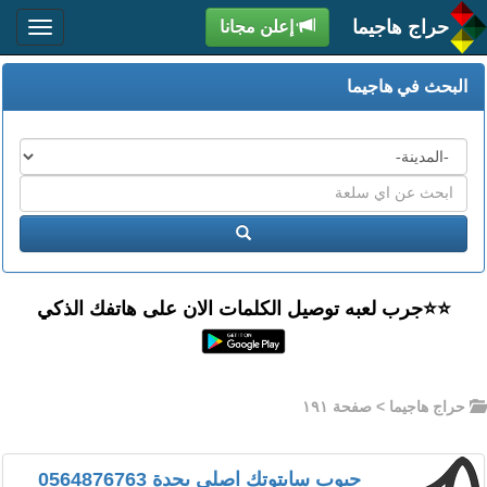
حراج هاجيما
إعلن مجانا
البحث في هاجيما
المدن
اكتب
عبارة
ابحث
البحث
⭐️⭐جرب لعبه توصيل الكلمات الان على هاتفك الذكي
حراج هاجيما
> صفحة ١٩١
حبوب سايتوتك اصلي بجدة 0564876763