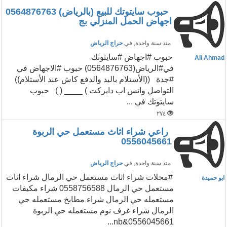
حبوب سايتوتك للبيع (بالرياض) 0564876763
اجهاض الحمل المنزلي بج
منذ سنة واحدة
, في
حراج الرياض
حبوب #اجهاض #سايتوتك
Ali Ahmad
في#الرياض(0564876763) حبوب #الاجهاض في
#جدة ((الأستلام باليد والدفع كاش عند الأستلام))
التواصل واتس اب دايركت ) ____ ( ) حبوب
سايتوتك في ...
٢٧٤
راعي شراء اثاث مستعمل حي الربوة
0556045661
منذ سنة واحدة
, في
حراج الرياض
‏‎#محلات شراء اثاث مستعمل حي الرمال شراء اثاث
ابو حميدة
مستعمل حي الرمال 0558756588 شراء مكيفات
مستعمله حي الرمال شراء مطابخ مستعمله حي
الرمال شراء غرف نوم مستعمله حي الربوة
0556045661&nb...