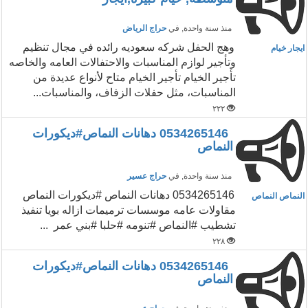
منذ سنة واحدة
, في
حراج الرياض
وهج الحفل شركه سعوديه رائده في مجال تنظيم
ايجار خيام
وتأجير لوازم المناسبات والاحتفالات العامه والخاصه
تأجير الخيام تأجير الخيام متاح لأنواع عديدة من
المناسبات، مثل حفلات الزفاف، والمناسبات...
٢٢٢
0534265146 دهانات النماص#ديكورات
النماص
منذ سنة واحدة
, في
حراج عسير
0534265146 دهانات النماص #ديكورات النماص
النماص النماص
مقاولات عامه موسسات ترميمات ازاله بويا تنفيذ
تشطيب #النماص #تنومه #حلبا #بني عمر ...
٢٢٨
0534265146 دهانات النماص#ديكورات
النماص