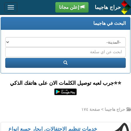
حراج هاجيما
إعلن مجانا
البحث في هاجيما
المدن
اكتب
عبارة
ابحث
البحث
⭐️⭐جرب لعبه توصيل الكلمات الان على هاتفك الذكي
حراج هاجيما
> صفحة ١٧٤
خدمات تنظيم الاحتفالات, ايجار جميع انواع