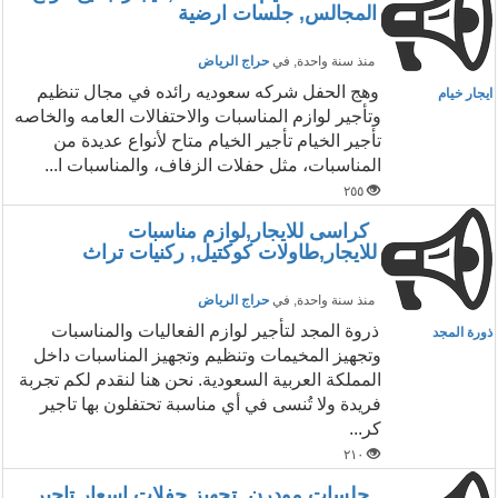
المجالس, جلسات ارضية
منذ سنة واحدة
, في
حراج الرياض
وهج الحفل شركه سعوديه رائده في مجال تنظيم
ايجار خيام
وتأجير لوازم المناسبات والاحتفالات العامه والخاصه
تأجير الخيام تأجير الخيام متاح لأنواع عديدة من
المناسبات، مثل حفلات الزفاف، والمناسبات ا...
٢٥٥
كراسى للايجار,لوازم مناسبات
للايجار,طاولات كوكتيل, ركنيات تراث
منذ سنة واحدة
, في
حراج الرياض
ذروة المجد لتأجير لوازم الفعاليات والمناسبات
ذورة المجد
وتجهيز المخيمات وتنظيم وتجهيز المناسبات داخل
المملكة العربية السعودية. نحن هنا لنقدم لكم تجربة
فريدة ولا تُنسى في أي مناسبة تحتفلون بها تاجير
كر...
٢١٠
جلسات مودرن, تجهيز حفلات,اسعار تاجير