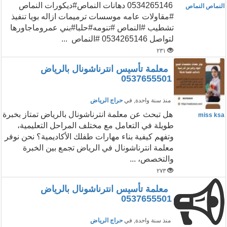
0534265146 دهانات النماص#ديكورات النماص
النماص النماص
#مقاولات عامه موسسات ترميمات ازاله بويا تنفيذ
تشطيب #النماص #تنومه#حلبا#بني عمروماجاورها
لتواصل 0534265146 #النماص ...
٢٣١
معلمة تأسيس انترناشونال بالرياض
0537655501
منذ سنة واحدة
, في
حراج الرياض
هل تبحث عن معلمة انترناشونال بالرياض تمتاز بخبرة
miss ksa
طويلة في التعامل مع مختلف المراحل التعليمية،
وتفهم كيفية بناء مهارات طفلك الأكاديمية؟ نحن نوفر
معلمة انترناشونال في الرياض تجمع بين الخبرة
والتخصص، ...
٢٧٣
معلمة تأسيس انترناشونال بالرياض
0537655501
منذ سنة واحدة
, في
حراج الرياض