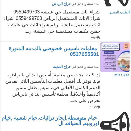
منذ سنة واحدة
, في
حراج الرياض
شراء اثاث مستعمل حي عليشة 0559499703
الطيب البشير
شراء الاثاث المستعمل الرياض 0559499703 شراء
اثاث مستعمل عليشة رقم شراء اثاث حي عليشة
حقين مكيفات مستعملة حي عليشة ن...
٢٧٧
معلمات تاسيس خصوصي بالمدينه المنورة
0537655501
منذ سنة واحدة
, في
حراج المدينة
إذا كنت تبحث عن معلمة تأسيس ابتدائي بالرياض،
miss ksa
فإننا نوفر لك أفضل معلمات التأسيس اللاتي يقدمن
الدعم الكامل للأهالي في تأسيس طفل متميز
أكاديمياً وأخلاقياً. معلمة تأسيس ابتدائي بالرياض
نحرص على ت...
٢٠٧
خيام متوسطة,ايجار تراثيات,خيام شعبية ,خيام
اوروبيه, الضيافه ال