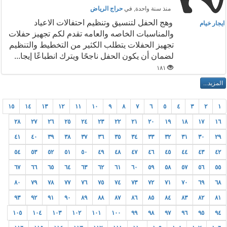
منذ سنة واحدة
, في
حراج الرياض
وهج الحفل لتنسيق وتنظيم احتفالات الاعياد
ايجار خيام
والمناسبات الخاصه والعامه تقدم لكم تجهيز حفلات
تجهيز الحفلات يتطلب الكثير من التخطيط والتنظيم
لضمان أن يكون الحفل ناجحًا ويترك انطباعًا إيجا...
١٨١
١٥
١٤
١٣
١٢
١١
١٠
٩
٨
٧
٦
٥
٤
٣
٢
١
٢٨
٢٧
٢٦
٢٥
٢٤
٢٣
٢٢
٢١
٢٠
١٩
١٨
١٧
١٦
٤١
٤٠
٣٩
٣٨
٣٧
٣٦
٣٥
٣٤
٣٣
٣٢
٣١
٣٠
٢٩
٥٤
٥٣
٥٢
٥١
٥٠
٤٩
٤٨
٤٧
٤٦
٤٥
٤٤
٤٣
٤٢
٦٧
٦٦
٦٥
٦٤
٦٣
٦٢
٦١
٦٠
٥٩
٥٨
٥٧
٥٦
٥٥
٨٠
٧٩
٧٨
٧٧
٧٦
٧٥
٧٤
٧٣
٧٢
٧١
٧٠
٦٩
٦٨
٩٣
٩٢
٩١
٩٠
٨٩
٨٨
٨٧
٨٦
٨٥
٨٤
٨٣
٨٢
٨١
١٠٥
١٠٤
١٠٣
١٠٢
١٠١
١٠٠
٩٩
٩٨
٩٧
٩٦
٩٥
٩٤