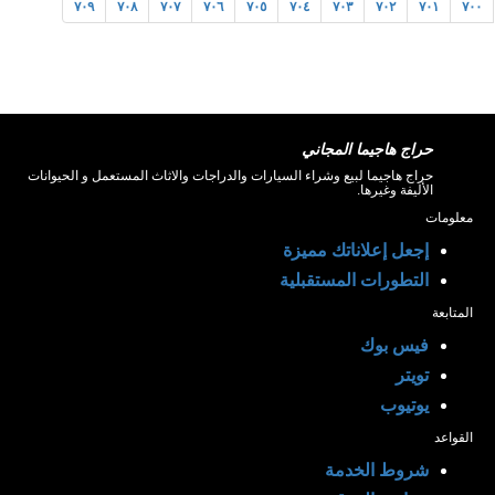
٧٠٩
٧٠٨
٧٠٧
٧٠٦
٧٠٥
٧٠٤
٧٠٣
٧٠٢
٧٠١
٧٠٠
حراج هاجيما المجاني
حراج هاجيما لبيع وشراء السيارات والدراجات والاثاث المستعمل و الحيوانات
الأليفة وغيرها.
معلومات
إجعل إعلاناتك مميزة
التطورات المستقبلية
المتابعة
فيس بوك
تويتر
يوتيوب
القواعد
شروط الخدمة