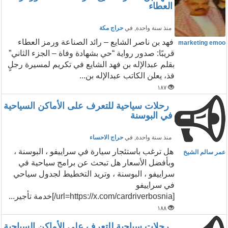
العطاء
منذ سنة واحدة
, في
حراج مكة
فهد بن ناصر الشايع – رائد الصناعة ورمز العطاء
marketing emoo
قريبًا: صدور رواية “حي بشهادة وفاة – الجزء الثاني”
بقلم عبدالإله بن فهد الشايع في تكريم لمسيرة رجلٍ
فذ، يعلن الكاتب عبدالإله بن...
١٨٧
رحلات سياحية للتعرف على الأماكن السياحية
في البوسنة
منذ سنة واحدة
, في
حراج الاحساء
هل ترغب باستئجار سيارة في سراييفو ، البوسنة ،
عمر سالم الشيخ
وبأفضل الأسعار هل تبحث عن برامج سياحية في
سراييفو ، البوسنة ، وتريد التخطيط لجدول سياحي
في سراييفو
[url=https://x.com/cardriverbosnia/]خدمة تأجير...
١٨٨
رحلات سياحية للتعرف على الأماكن السياحية