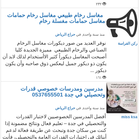
٢٣٢
مغاسل رخام طبيعي مغاسل رخام حمامات
مغاسل حمامات مغسلة رخام
منذ سنة واحدة
, في
حراج الرياض
نوفر العديد من صور ديكورات مغاسل الرخام
ركن الفراسة
الصناعي والرخام الطبيعي مميزة الجديدة كليا
أصبحت المغاسل ديكوراً كثير الاأستخدام لذلك لابد أن
يكون ذو ديكور جميل ليعكس ذوق صاحبه وأن يكون
ديكور ...
١٦١
مدرسين ومدرسات خصوصي قدرات
وتحصيلي في جدة 0537655501
منذ سنة واحدة
, في
حراج الرياض
أفضل المدرسين الخصوصيين لاختبار القدرات
miss ksa
والتحصيلي في جدة – تعليم فعال ونتائج مضمونة إذا
كنت من سكان جدة وتبحث عن طريقة فعالة لدعم
أبنائك في اختبارات القدرات العامة والتحصيلي، فأنت