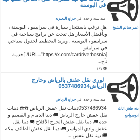
في البوسنة
منذ سنة واحدة
, في
حراج النعيريه
هل ترغب باستئجار سيارة في سراييفو ، البوسنة ،
عمر سالم الشيخ
وبأفضل الأسعار هل تبحث عن برامج سياحية في
سراييفو ، البوسنة ، وتريد التخطيط لجدول سياحي
في سراييفو
[URL="https://x.com/cardriverbosnia/"]خدمة
تأج...
١٤٧
لوري نقل عفش بالرياض وخارج
الرياض0537486934
منذ سنة واحدة
, في
حراج الرياض
‏0537486934دينات نقل عفش الرياض ☎️☎️ دينات
دنه طش اثاث
نقل عفش خارج الرياض 🚚 دينا الدمام و القصيم و
ابوسواجع
جدة 🚛 دينا نقل عفش الخرج الأفلاج 🚚 دينا نقل
عفش وادي الدواسر 🚛 دينا نقل عفش الطائف مكه
🚚 دينا نقل عفش ...