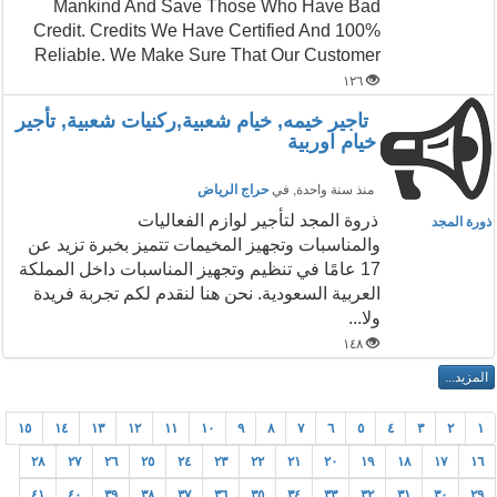
Mankind And Save Those Who Have Bad
Credit. Credits We Have Certified And 100%
Reliable. We Make Sure That Our Customer
١٢٦
تاجير خيمه, خيام شعبية,ركنيات شعبية, تأجير
خيام اوربية
منذ سنة واحدة
, في
حراج الرياض
ذروة المجد لتأجير لوازم الفعاليات
ذورة المجد
والمناسبات وتجهيز المخيمات تتميز بخبرة تزيد عن
17 عامًا في تنظيم وتجهيز المناسبات داخل المملكة
العربية السعودية. نحن هنا لنقدم لكم تجربة فريدة
ولا...
١٤٨
١٥
١٤
١٣
١٢
١١
١٠
٩
٨
٧
٦
٥
٤
٣
٢
١
٢٨
٢٧
٢٦
٢٥
٢٤
٢٣
٢٢
٢١
٢٠
١٩
١٨
١٧
١٦
٤١
٤٠
٣٩
٣٨
٣٧
٣٦
٣٥
٣٤
٣٣
٣٢
٣١
٣٠
٢٩