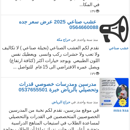
في المكا...
١٣٩
عشب صناعي 2025 عرض سعر جده
0564660088
منذ سنة واحدة
, في
حراج مكة
نقدم لكم العشب الصناعي (نجيلة صناعي ) لا تكاليف
عشب صناعي
ولا تعب ولا حشرات ركب وانسى ويعطيك نفس
اللون الطبيعي ويوجد خيارات اكثر (كثافة ارتفاع)
ويصل عمره الافتراضي الى 15عام للتواصل ...
١٧٩
مدرسين ومدرسات خصوصي قدرات
وتحصيلي بالرياض خبرة 0537655501
منذ سنة واحدة
, في
حراج الرياض
في موقع مدرسين، نقدم لكم نخبة من المدرسين
miss ksa
الخصوصيين المتخصصين في القدرات والتحصيلي
لمساعدة الطلاب في استيعاب المناهج الدراسية
وتحقيق أعلى الدرجات. ندرك تمامًا أن الطلاب بحاجة